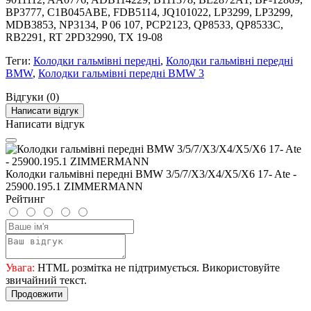
BP3777, C1B045ABE, FDB5114, JQ101022, LP3299, LP3299,
MDB3853, NP3134, P 06 107, PCP2123, QP8533, QP8533C,
RB2291, RT 2PD32990, TX 19-08
Теги:
Колодки гальмівні передні
,
Колодки гальмівні передні
BMW
,
Колодки гальмівні передні BMW 3
Відгуки (0)
Написати відгук
Написати відгук
Колодки гальмівні передні BMW 3/5/7/X3/X4/X5/X6 17- Ate -
25900.195.1 ZIMMERMANN
Рейтинг
Увага:
HTML розмітка не підтримується. Використовуйте
звичайний текст.
Продовжити