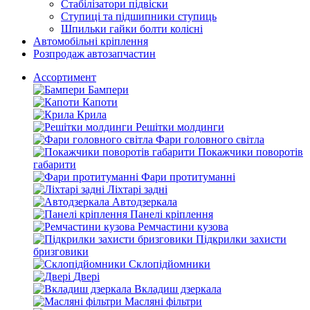
Стабілізатори підвіски
Ступиці та підшипники ступиць
Шпильки гайки болти колісні
Автомобільні кріплення
Розпродаж автозапчастин
Ассортимент
Бампери
Капоти
Крила
Решітки молдинги
Фари головного світла
Покажчики поворотів
габарити
Фари протитуманні
Ліхтарі задні
Автодзеркала
Панелі кріплення
Ремчастини кузова
Підкрилки захисти
бризговики
Склопідйомники
Двері
Вкладиш дзеркала
Масляні фільтри