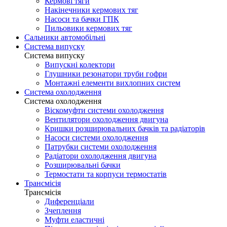
Кермові тяги
Накінечники кермових тяг
Насоси та бачки ГПК
Пильовики кермових тяг
Сальники автомобільні
Система випуску
Система випуску
Випускні колектори
Глушники резонатори труби гофри
Монтажні елементи вихлопних систем
Система охолодження
Система охолодження
Віскомуфти системи охолодження
Вентилятори охолодження двигуна
Кришки розширювальних бачків та радіаторів
Насоси системи охолодження
Патрубки системи охолодження
Радіатори охолодження двигуна
Розширювальні бачки
Термостати та корпуси термостатів
Трансмісія
Трансмісія
Диференціали
Зчеплення
Муфти еластичні