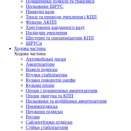
Підшипники підвісні та трансмісії
Пильовики ШРУС
Привідні вали
Троси та приводи зчеплення і КПП
Фільтри АКПП
Хрестовини карданного валу
Циліндри зчеплення
Шестерні та синхронізатори КПП
ШРУСи
Ходова частина
Ходова частина
Автомобільні диски
Амортизатори
Важелі підвіски
Втулки стабілізатора
Кулаки поворотні цапфи
Кульові опори
Опори і підшипники амортизаторів
Опори двигуна та КПП
Пильовики та відбійники амортизаторів
Пневмопідвіска
Пружини підвіски
Ресори
Сайлентблоки підвіски
Стійки стабілізаторів