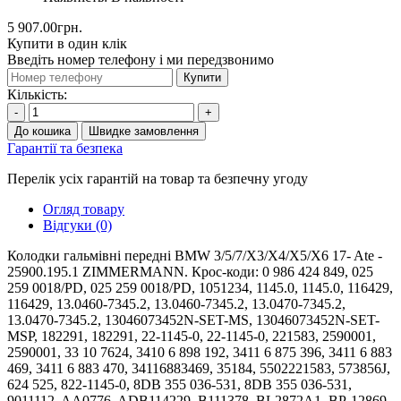
5 907.00грн.
Купити в один клік
Введіть номер телефону і ми передзвонимо
Купити
Кількість:
-
+
До кошика
Швидке замовлення
Гарантії та безпека
Перелік усіх гарантій на товар та безпечну угоду
Огляд товару
Відгуки (0)
Колодки гальмівні передні BMW 3/5/7/X3/X4/X5/X6 17- Ate -
25900.195.1 ZIMMERMANN. Крос-коди: 0 986 424 849, 025
259 0018/PD, 025 259 0018/PD, 1051234, 1145.0, 1145.0, 116429,
116429, 13.0460-7345.2, 13.0460-7345.2, 13.0470-7345.2,
13.0470-7345.2, 13046073452N-SET-MS, 13046073452N-SET-
MSP, 182291, 182291, 22-1145-0, 22-1145-0, 221583, 2590001,
2590001, 33 10 7624, 3410 6 898 192, 3411 6 875 396, 3411 6 883
469, 3411 6 883 470, 34116883469, 35184, 5502221583, 573856J,
624 525, 822-1145-0, 8DB 355 036-531, 8DB 355 036-531,
9011112, AA0776, ADB114229, B111378, BL2872A1, BP-12869,