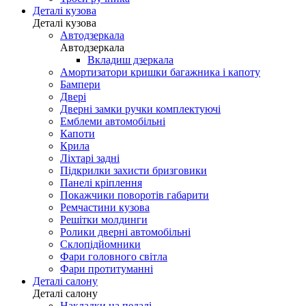
Деталі кузова
Деталі кузова
Автодзеркала
Автодзеркала
Вкладиш дзеркала
Амортизатори кришки багажника і капоту
Бампери
Двері
Дверні замки ручки комплектуючі
Емблеми автомобільні
Капоти
Крила
Ліхтарі задні
Підкрилки захисти бризговики
Панелі кріплення
Покажчики поворотів габарити
Ремчастини кузова
Решітки молдинги
Ролики дверні автомобільні
Склопідйомники
Фари головного світла
Фари протитуманні
Деталі салону
Деталі салону
Накладки на педалі