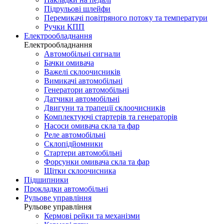
Підрульові шлейфи
Перемикачі повітряного потоку та температури
Ручки КПП
Електрообладнання
Електрообладнання
Автомобільні сигнали
Бачки омивача
Важелі склоочисників
Вимикачі автомобільні
Генератори автомобільні
Датчики автомобільні
Двигуни та трапеції склоочисників
Комплектуючі стартерів та генераторів
Насоси омивача скла та фар
Реле автомобільні
Склопідйомники
Стартери автомобільні
Форсунки омивача скла та фар
Щітки склоочисника
Підшипники
Прокладки автомобільні
Рульове управління
Рульове управління
Кермові рейки та механізми