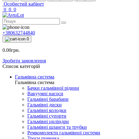
Особистий кабінет
0
0
0
+380632744840
0
0.00грн.
Зробити замовлення
Список категорій
Гальмівна система
Гальмівна система
Бачки гальмівної рідини
Вакуумні насоси
Гальмівні барабани
Гальмівні диски
Гальмівні колодки
Гальмівні супорти
Гальмівні циліндри
Гальмівні шланги та трубки
Ремкомплекти гальмівної системи
Троси ручника