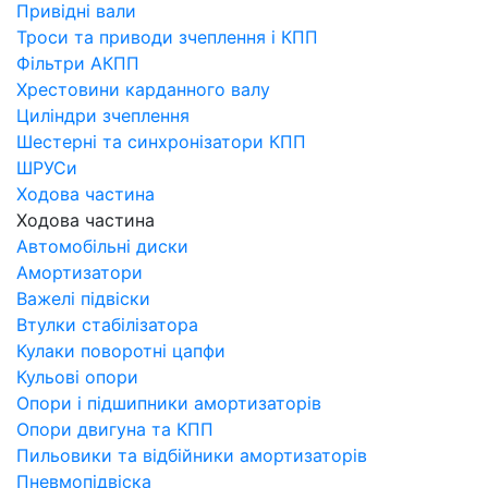
Привідні вали
Троси та приводи зчеплення і КПП
Фільтри АКПП
Хрестовини карданного валу
Циліндри зчеплення
Шестерні та синхронізатори КПП
ШРУСи
Ходова частина
Ходова частина
Автомобільні диски
Амортизатори
Важелі підвіски
Втулки стабілізатора
Кулаки поворотні цапфи
Кульові опори
Опори і підшипники амортизаторів
Опори двигуна та КПП
Пильовики та відбійники амортизаторів
Пневмопідвіска