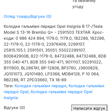
та безпечну
угоду
Огляд товару
Відгуки (0)
Колодки гальмівні передні Opel Insignia B 17-/Tesla
Model S 13-16 Brembo Q+ - 2591503 TEXTAR. Крос-
коди: 0 986 424 894, 1179.0, 1179.0, 182286, 182286,
22-1179-0, 22-1179-0, 22976409, 2299107,
25915.155.1, 2591501, 35051, 55022299107,
600642900B, 822-1179-0, 84732488, 84732488, 8DB
355 040-471, 8DB 355 040-471, 9011107, 92291022,
B111900, BL2867A1, BP-12806, BP3760, J3600829,
JQ101073, JQ101480, LP3366, MDB4128, P 10 064,
RB2286, RT 2PD33660, TX 18-89
Теги:
Колодки гальмівні передні
,
Колодки гальмівні
передні Opel
,
Колодки гальмівні передні Opel
Insignia
Відгуки (0)
Написати відгук