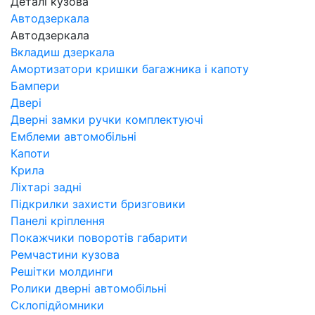
Деталі кузова
Автодзеркала
Автодзеркала
Вкладиш дзеркала
Амортизатори кришки багажника і капоту
Бампери
Двері
Дверні замки ручки комплектуючі
Емблеми автомобільні
Капоти
Крила
Ліхтарі задні
Підкрилки захисти бризговики
Панелі кріплення
Покажчики поворотів габарити
Ремчастини кузова
Решітки молдинги
Ролики дверні автомобільні
Склопідйомники