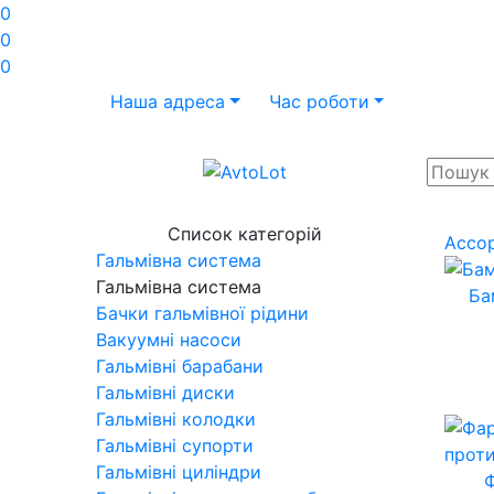
0
0
0
Наша адреса
Час роботи
Список категорій
Ассо
Гальмівна система
Гальмівна система
Ба
Бачки гальмівної рідини
Вакуумні насоси
Гальмівні барабани
Гальмівні диски
Гальмівні колодки
Гальмівні супорти
Гальмівні циліндри