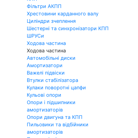
Фільтри АКПП
Хрестовини карданного валу
Циліндри зчеплення
Шестерні та синхронізатори КПП
ШРУСи
Ходова частина
Ходова частина
Автомобільні диски
Амортизатори
Важелі підвіски
Втулки стабілізатора
Кулаки поворотні цапфи
Кульові опори
Опори і підшипники
амортизаторів
Опори двигуна та КПП
Пильовики та відбійники
амортизаторів