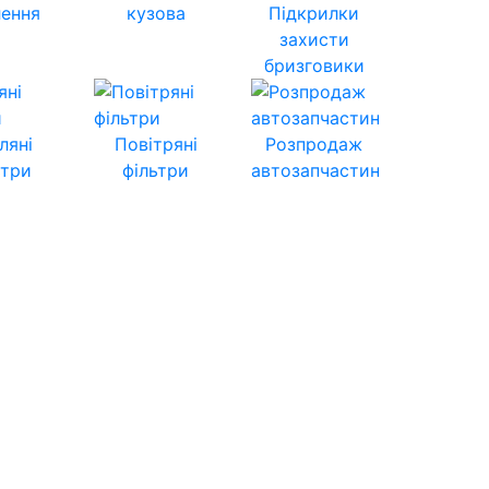
лення
кузова
Підкрилки
захисти
бризговики
ляні
Повітряні
Розпродаж
ьтри
фільтри
автозапчастин