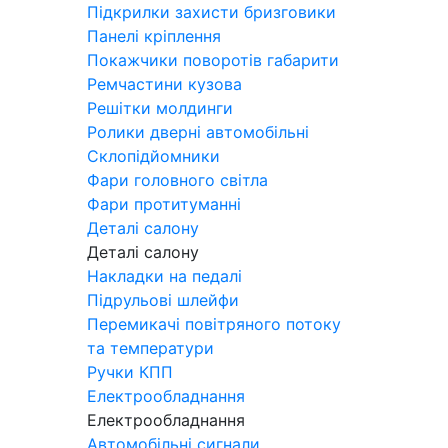
Підкрилки захисти бризговики
Панелі кріплення
Покажчики поворотів габарити
Ремчастини кузова
Решітки молдинги
Ролики дверні автомобільні
Склопідйомники
Фари головного світла
Фари протитуманні
Деталі салону
Деталі салону
Накладки на педалі
Підрульові шлейфи
Перемикачі повітряного потоку
та температури
Ручки КПП
Електрообладнання
Електрообладнання
Автомобільні сигнали