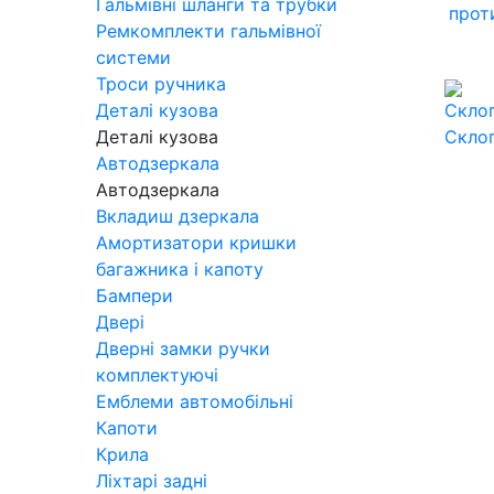
Гальмівні шланги та трубки
прот
Ремкомплекти гальмівної
системи
Троси ручника
Деталі кузова
Деталі кузова
Скло
Автодзеркала
Автодзеркала
Вкладиш дзеркала
Амортизатори кришки
багажника і капоту
Бампери
Двері
Дверні замки ручки
комплектуючі
Емблеми автомобільні
Капоти
Крила
Ліхтарі задні