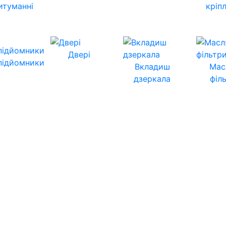
итуманні
кріп
Двері
підйомники
Вкладиш
Мас
дзеркала
філ