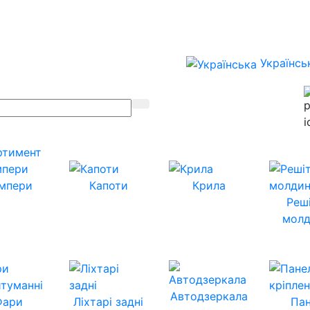
Українсь
ртимент
мпери
Капоти
Крила
Реш
молд
Автодзеркала
Фари
Ліхтарі задні
Пан