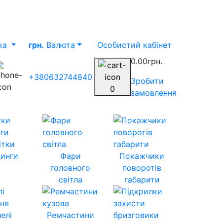
ка
грн.
Валюта
Особистий кабінет
0.00грн.
+380632744840
Зробити
0
замовлення
ітки
инги
Фари
Покажчики
головного
поворотів
світла
габарити
елі
Ремчастини