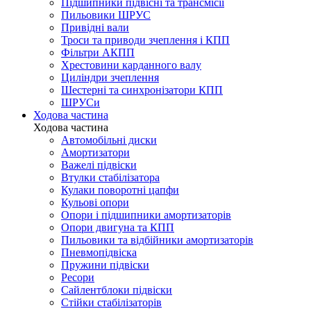
Підшипники підвісні та трансмісії
Пильовики ШРУС
Привідні вали
Троси та приводи зчеплення і КПП
Фільтри АКПП
Хрестовини карданного валу
Циліндри зчеплення
Шестерні та синхронізатори КПП
ШРУСи
Ходова частина
Ходова частина
Автомобільні диски
Амортизатори
Важелі підвіски
Втулки стабілізатора
Кулаки поворотні цапфи
Кульові опори
Опори і підшипники амортизаторів
Опори двигуна та КПП
Пильовики та відбійники амортизаторів
Пневмопідвіска
Пружини підвіски
Ресори
Сайлентблоки підвіски
Стійки стабілізаторів