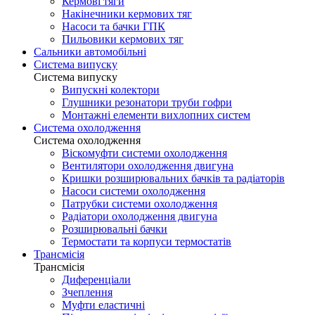
Кермові тяги
Накінечники кермових тяг
Насоси та бачки ГПК
Пильовики кермових тяг
Сальники автомобільні
Система випуску
Система випуску
Випускні колектори
Глушники резонатори труби гофри
Монтажні елементи вихлопних систем
Система охолодження
Система охолодження
Віскомуфти системи охолодження
Вентилятори охолодження двигуна
Кришки розширювальних бачків та радіаторів
Насоси системи охолодження
Патрубки системи охолодження
Радіатори охолодження двигуна
Розширювальні бачки
Термостати та корпуси термостатів
Трансмісія
Трансмісія
Диференціали
Зчеплення
Муфти еластичні