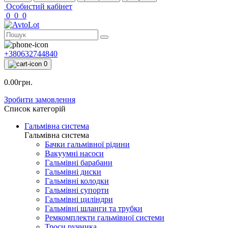
Особистий кабінет
0
0
0
+380632744840
0
0.00грн.
Зробити замовлення
Список категорій
Гальмівна система
Гальмівна система
Бачки гальмівної рідини
Вакуумні насоси
Гальмівні барабани
Гальмівні диски
Гальмівні колодки
Гальмівні супорти
Гальмівні циліндри
Гальмівні шланги та трубки
Ремкомплекти гальмівної системи
Троси ручника