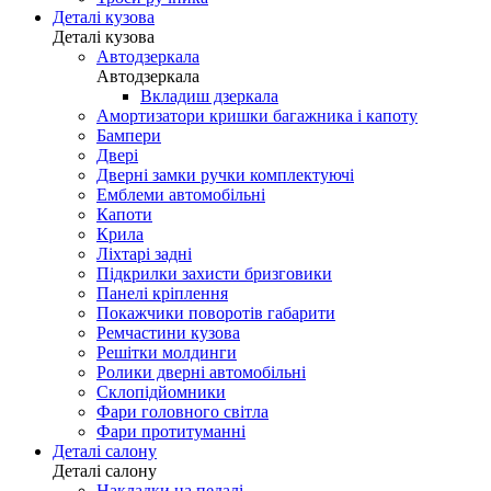
Деталі кузова
Деталі кузова
Автодзеркала
Автодзеркала
Вкладиш дзеркала
Амортизатори кришки багажника і капоту
Бампери
Двері
Дверні замки ручки комплектуючі
Емблеми автомобільні
Капоти
Крила
Ліхтарі задні
Підкрилки захисти бризговики
Панелі кріплення
Покажчики поворотів габарити
Ремчастини кузова
Решітки молдинги
Ролики дверні автомобільні
Склопідйомники
Фари головного світла
Фари протитуманні
Деталі салону
Деталі салону
Накладки на педалі