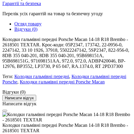
Гарантії та безпека
Перелік усіх гарантій на товар та безпечну угоду
Огляд товару
Відгуки (0)
Колодки гальмівні передні Porsche Macan 14-18 R18 Brembo -
2618501 TEXTAR. Крос-коди: 05P2347, 173742, 22-0956-0,
2247142, 33 10 1926, 37918, 55022247142, 5SP2347, 822-956-0,
8DB 355 040-201, 8DB 355 040-201, 95B698151A,
95B698151G, 971698151AA, 972.0, 972.0, ADBP420046, BP-
12976, BP3552, LP3730, P 65 047, RA.1374.0, RT 2PD37300
Теги:
Колодки гальмівні передні
,
Колодки гальмівні передні
Porsche
,
Колодки гальмівні передні Porsche Macan
Відгуки (0)
Написати відгук
Написати відгук
Колодки гальмівні передні Porsche Macan 14-18 R18 Brembo -
2618501 TEXTAR