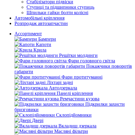
Стабілізатори підвіски
Ступиці та підшипники ступиць
Шпильки гайки болти колісні
Автомобільні кріплення
Розпродаж автозапчастин
Ассортимент
Бампери
Капоти
Крила
Решітки молдинги
Фари головного світла
Покажчики поворотів
габарити
Фари протитуманні
Ліхтарі задні
Автодзеркала
Панелі кріплення
Ремчастини кузова
Підкрилки захисти
бризговики
Склопідйомники
Двері
Вкладиш дзеркала
Масляні фільтри