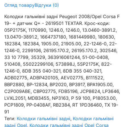
Огляд товару
Відгуки (0)
Колодки гальмівні задні Peugeot 2008/Opel Corsa F
19- + датчик Q+ - 2619501 TEXTAR. Крос-коди:
05P2175K, 1170990, 1246.0, 1246.0, 13.0460-3891.2,
13.0470-3891.2, 1664737180, 1681449980, 180630,
182384, 182384, 1905.00, 21905.00, 22-1246-0, 22-
1246-0, 2299106, 26195.170.2, 26195.170.2, 302546,
33 10 7799, 35329, 363916061244, 51-00-0408,
510408, 55022299106, 573898J, 5SP2175K, 822-
1246-0, 8DB 355 040-321, 8DB 355 040-321,
ADB02775, ADBP420105, AEV02775, B111522,
BBP2880, BP-12834, BP2020, BP3917, BPA1905.00,
C2P009ABE, CBP02775, FDB5196, JCP8624, LP3646,
LVXL2051, MDB3455, NP3163, P 59 100, P18053.00,
PCP1809, PP-0408AF, RB2384, RT 1PD36460, TX 19-
91
Теги:
Колодки гальмівні задні
,
Колодки гальмівні
задні Opel
,
Колодки гальмівні задні Opel Corsa