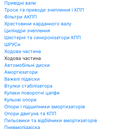
Привідні вали
Троси та приводи зчеплення і КПП
Фільтри АКПП
Хрестовини карданного валу
Циліндри зчеплення
Шестерні та синхронізатори КПП
ШРУСи
Ходова частина
Ходова частина
Автомобільні диски
Амортизатори
Важелі підвіски
Втулки стабілізатора
Кулаки поворотні цапфи
Кульові опори
Опори і підшипники амортизаторів
Опори двигуна та КПП
Пильовики та відбійники амортизаторів
Пневмопідвіска