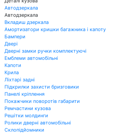
Деталі кузова
Автодзеркала
Автодзеркала
Вкладиш дзеркала
Амортизатори кришки багажника і капоту
Бампери
Двері
Дверні замки ручки комплектуючі
Емблеми автомобільні
Капоти
Крила
Ліхтарі задні
Підкрилки захисти бризговики
Панелі кріплення
Покажчики поворотів габарити
Ремчастини кузова
Решітки молдинги
Ролики дверні автомобільні
Склопідйомники