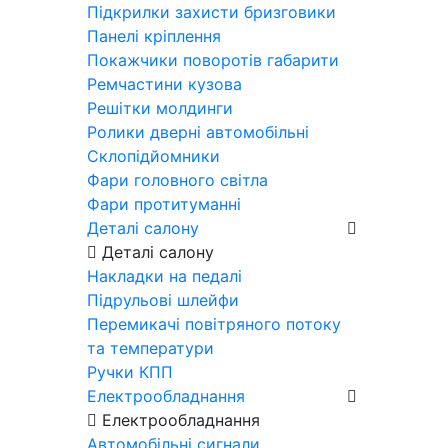
Підкрилки захисти бризговики
Панелі кріплення
Покажчики поворотів габарити
Ремчастини кузова
Решітки молдинги
Ролики дверні автомобільні
Склопідйомники
Фари головного світла
Фари протитуманні
Деталі салону
Деталі салону
Накладки на педалі
Підрульові шлейфи
Перемикачі повітряного потоку
та температури
Ручки КПП
Електрообладнання
Електрообладнання
Автомобільні сигнали