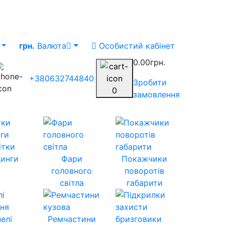
грн.
Валюта
Особистий кабінет
0.00грн.
+380632744840
Зробити
0
замовлення
ітки
инги
Фари
Покажчики
головного
поворотів
світла
габарити
елі
Ремчастини