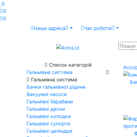
0
0
0
Наша адреса
Час роботи
Список категорій
Ассо
Гальмівна система
Гальмівна система
Ба
Бачки гальмівної рідини
Вакуумні насоси
Гальмівні барабани
Гальмівні диски
Гальмівні колодки
Гальмівні супорти
Гальмівні циліндри