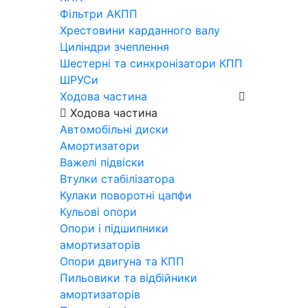
Фільтри АКПП
Хрестовини карданного валу
Циліндри зчеплення
Шестерні та синхронізатори КПП
ШРУСи
Ходова частина
Ходова частина
Автомобільні диски
Амортизатори
Важелі підвіски
Втулки стабілізатора
Кулаки поворотні цапфи
Кульові опори
Опори і підшипники
амортизаторів
Опори двигуна та КПП
Пильовики та відбійники
амортизаторів