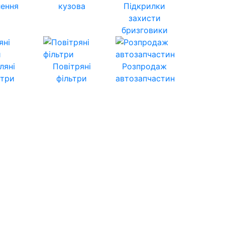
лення
кузова
Підкрилки
захисти
бризговики
ляні
Повітряні
Розпродаж
ьтри
фільтри
автозапчастин