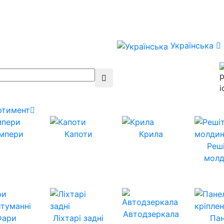
Українська
ртимент
мпери
Капоти
Крила
Реш
молд
Автодзеркала
Фари
Ліхтарі задні
Пан