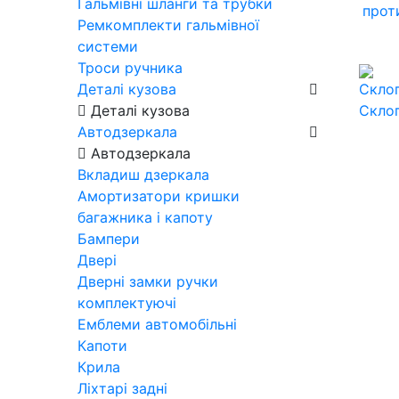
Гальмівні шланги та трубки
прот
Ремкомплекти гальмівної
системи
Троси ручника
Деталі кузова
Деталі кузова
Скло
Автодзеркала
Автодзеркала
Вкладиш дзеркала
Амортизатори кришки
багажника і капоту
Бампери
Двері
Дверні замки ручки
комплектуючі
Емблеми автомобільні
Капоти
Крила
Ліхтарі задні