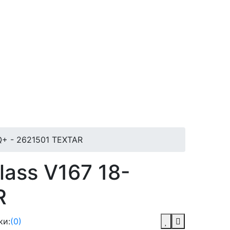
Q+ - 2621501 TEXTAR
lass V167 18-
R
ки:
(0)