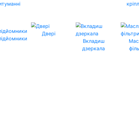
итуманні
кріп
Двері
підйомники
Вкладиш
Мас
дзеркала
філ