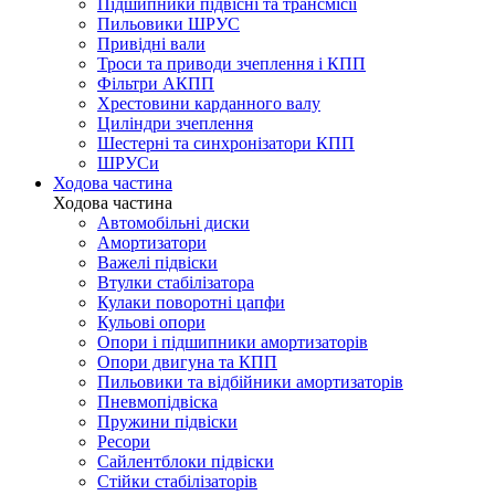
Підшипники підвісні та трансмісії
Пильовики ШРУС
Привідні вали
Троси та приводи зчеплення і КПП
Фільтри АКПП
Хрестовини карданного валу
Циліндри зчеплення
Шестерні та синхронізатори КПП
ШРУСи
Ходова частина
Ходова частина
Автомобільні диски
Амортизатори
Важелі підвіски
Втулки стабілізатора
Кулаки поворотні цапфи
Кульові опори
Опори і підшипники амортизаторів
Опори двигуна та КПП
Пильовики та відбійники амортизаторів
Пневмопідвіска
Пружини підвіски
Ресори
Сайлентблоки підвіски
Стійки стабілізаторів