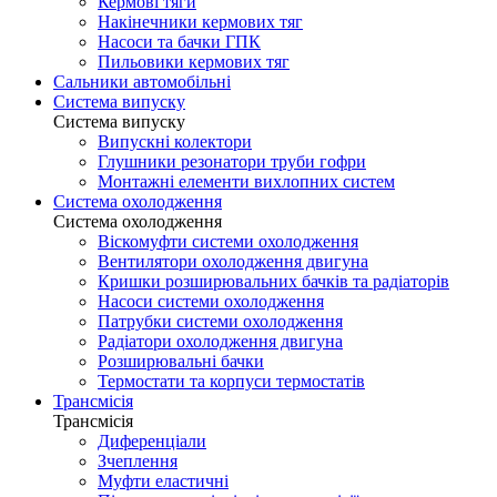
Кермові тяги
Накінечники кермових тяг
Насоси та бачки ГПК
Пильовики кермових тяг
Сальники автомобільні
Система випуску
Система випуску
Випускні колектори
Глушники резонатори труби гофри
Монтажні елементи вихлопних систем
Система охолодження
Система охолодження
Віскомуфти системи охолодження
Вентилятори охолодження двигуна
Кришки розширювальних бачків та радіаторів
Насоси системи охолодження
Патрубки системи охолодження
Радіатори охолодження двигуна
Розширювальні бачки
Термостати та корпуси термостатів
Трансмісія
Трансмісія
Диференціали
Зчеплення
Муфти еластичні