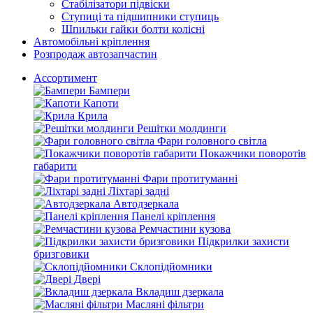
Стабілізатори підвіски
Ступиці та підшипники ступиць
Шпильки гайки болти колісні
Автомобільні кріплення
Розпродаж автозапчастин
Ассортимент
Бампери
Капоти
Крила
Решітки молдинги
Фари головного світла
Покажчики поворотів
габарити
Фари протитуманні
Ліхтарі задні
Автодзеркала
Панелі кріплення
Ремчастини кузова
Підкрилки захисти
бризговики
Склопідйомники
Двері
Вкладиш дзеркала
Масляні фільтри