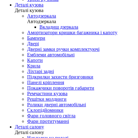
Деталі кузова
Деталі кузова
Автодзеркала
Автодзеркала
Вкладиш дзеркала
Амортизатори кришки багажника і капоту
Бампери
Двері
Дверні замки ручки комплектуючі
Емблеми автомобільні
Капоти
Крила
Ліхтарі задні
Підкрилки захисти бризговики
Панелі кріплення
Покажчики поворотів габарити
Ремчастини кузова
Решітки молдинги
Ролики дверні автомобільні
Склопідйомники
Фари головного світла
Фари протитуманні
Деталі салону
Деталі салону
Накладки на педалі