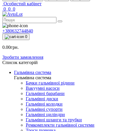
Особистий кабінет
0
0
0
+380632744840
0
0.00грн.
Зробити замовлення
Список категорій
Гальмівна система
Гальмівна система
Бачки гальмівної рідини
Вакуумні насоси
Гальмівні барабани
Гальмівні диски
Гальмівні колодки
Гальмівні супорти
Гальмівні циліндри
Гальмівні шланги та трубки
Ремкомплекти гальмівної системи
Троси ручника