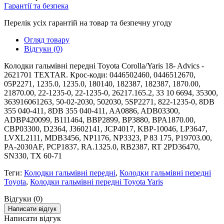
Гарантії та безпека
Перелік усіх гарантій на товар та безпечну угоду
Огляд товару
Відгуки (0)
Колодки гальмівні передні Toyota Corolla/Yaris 18- Advics -
2621701 TEXTAR. Крос-коди: 0446502460, 0446512670,
05P2271, 1235.0, 1235.0, 180140, 182387, 182387, 1870.00,
21870.00, 22-1235-0, 22-1235-0, 26217.165.2, 33 10 6694, 35300,
363916061263, 50-02-2030, 502030, 5SP2271, 822-1235-0, 8DB
355 040-411, 8DB 355 040-411, AA0886, ADB03300,
ADBP420099, B111464, BBP2899, BP3880, BPA1870.00,
CBP03300, D2364, J3602141, JCP4017, KBP-10046, LP3647,
LVXL2111, MDB3456, NP1176, NP3323, P 83 175, P19703.00,
PA-2030AF, PCP1837, RA.1325.0, RB2387, RT 2PD36470,
SN330, TX 60-71
Теги:
Колодки гальмівні передні
,
Колодки гальмівні передні
Toyota
,
Колодки гальмівні передні Toyota Yaris
Відгуки (0)
Написати відгук
Написати відгук