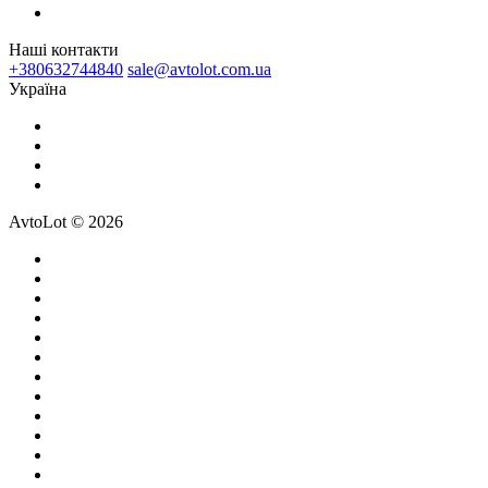
Наші контакти
+380632744840
sale@avtolot.com.ua
Українa
AvtoLot © 2026