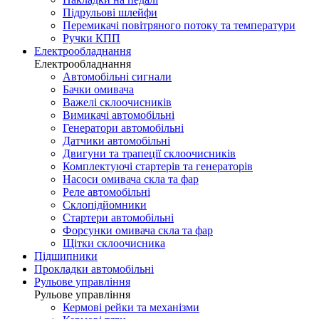
Підрульові шлейфи
Перемикачі повітряного потоку та температури
Ручки КПП
Електрообладнання
Електрообладнання
Автомобільні сигнали
Бачки омивача
Важелі склоочисників
Вимикачі автомобільні
Генератори автомобільні
Датчики автомобільні
Двигуни та трапеції склоочисників
Комплектуючі стартерів та генераторів
Насоси омивача скла та фар
Реле автомобільні
Склопідйомники
Стартери автомобільні
Форсунки омивача скла та фар
Щітки склоочисника
Підшипники
Прокладки автомобільні
Рульове управління
Рульове управління
Кермові рейки та механізми