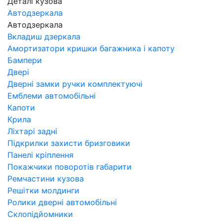
Деталі кузова
Автодзеркала
Автодзеркала
Вкладиш дзеркала
Амортизатори кришки багажника і капоту
Бампери
Двері
Дверні замки ручки комплектуючі
Емблеми автомобільні
Капоти
Крила
Ліхтарі задні
Підкрилки захисти бризговики
Панелі кріплення
Покажчики поворотів габарити
Ремчастини кузова
Решітки молдинги
Ролики дверні автомобільні
Склопідйомники