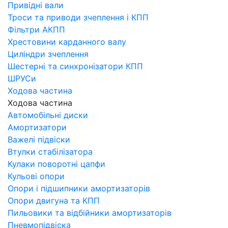
Привідні вали
Троси та приводи зчеплення і КПП
Фільтри АКПП
Хрестовини карданного валу
Циліндри зчеплення
Шестерні та синхронізатори КПП
ШРУСи
Ходова частина
Ходова частина
Автомобільні диски
Амортизатори
Важелі підвіски
Втулки стабілізатора
Кулаки поворотні цапфи
Кульові опори
Опори і підшипники амортизаторів
Опори двигуна та КПП
Пильовики та відбійники амортизаторів
Пневмопідвіска