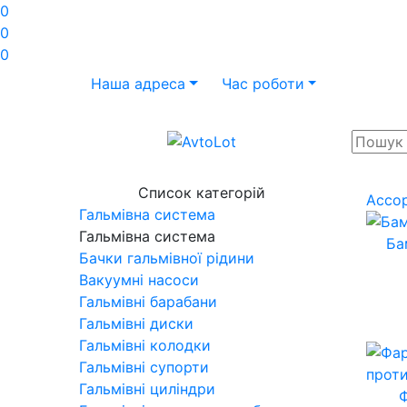
0
0
0
Наша адреса
Час роботи
Список категорій
Ассо
Гальмівна система
Гальмівна система
Ба
Бачки гальмівної рідини
Вакуумні насоси
Гальмівні барабани
Гальмівні диски
Гальмівні колодки
Гальмівні супорти
Гальмівні циліндри