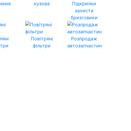
лення
кузова
Підкрилки
захисти
бризговики
ляні
Повітряні
Розпродаж
ьтри
фільтри
автозапчастин