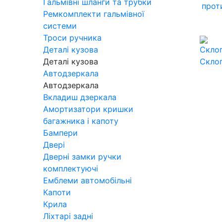
Гальмівні шланги та трубки
прот
Ремкомплекти гальмівної
системи
Троси ручника
Деталі кузова
Деталі кузова
Скло
Автодзеркала
Автодзеркала
Вкладиш дзеркала
Амортизатори кришки
багажника і капоту
Бампери
Двері
Дверні замки ручки
комплектуючі
Емблеми автомобільні
Капоти
Крила
Ліхтарі задні