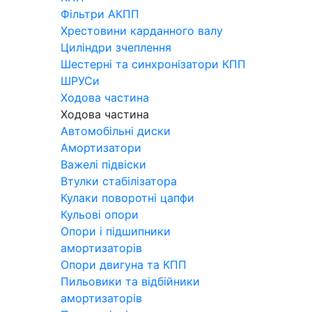
Фільтри АКПП
Хрестовини карданного валу
Циліндри зчеплення
Шестерні та синхронізатори КПП
ШРУСи
Ходова частина
Ходова частина
Автомобільні диски
Амортизатори
Важелі підвіски
Втулки стабілізатора
Кулаки поворотні цапфи
Кульові опори
Опори і підшипники
амортизаторів
Опори двигуна та КПП
Пильовики та відбійники
амортизаторів