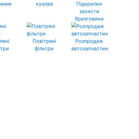
лення
кузова
Підкрилки
захисти
бризговики
ляні
Повітряні
Розпродаж
ьтри
фільтри
автозапчастин