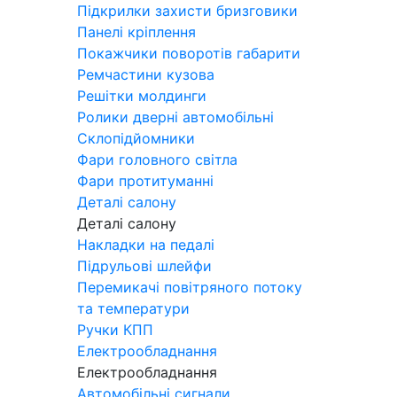
Підкрилки захисти бризговики
Панелі кріплення
Покажчики поворотів габарити
Ремчастини кузова
Решітки молдинги
Ролики дверні автомобільні
Склопідйомники
Фари головного світла
Фари протитуманні
Деталі салону
Деталі салону
Накладки на педалі
Підрульові шлейфи
Перемикачі повітряного потоку
та температури
Ручки КПП
Електрообладнання
Електрообладнання
Автомобільні сигнали