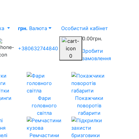
ка
грн.
Валюта
Особистий кабінет
0.00грн.
+380632744840
Зробити
0
замовлення
ітки
инги
Фари
Покажчики
головного
поворотів
світла
габарити
елі
Ремчастини