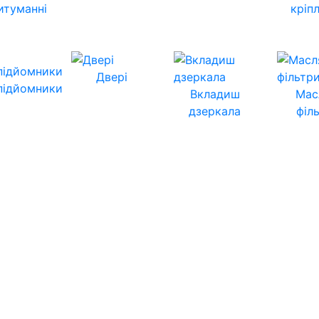
итуманні
кріп
Двері
підйомники
Вкладиш
Мас
дзеркала
філ