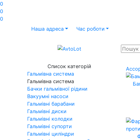
0
0
0
Наша адреса
Час роботи
Список категорій
Ассо
Гальмівна система
Гальмівна система
Ба
Бачки гальмівної рідини
Вакуумні насоси
Гальмівні барабани
Гальмівні диски
Гальмівні колодки
Гальмівні супорти
Гальмівні циліндри