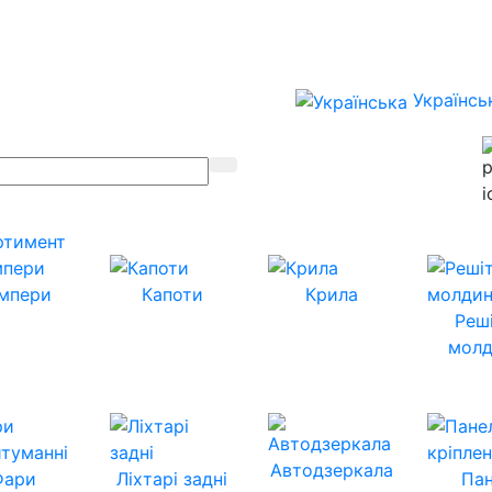
Українсь
ртимент
мпери
Капоти
Крила
Реш
молд
Автодзеркала
Фари
Ліхтарі задні
Пан