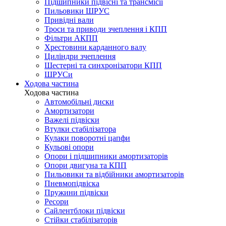
Підшипники підвісні та трансмісії
Пильовики ШРУС
Привідні вали
Троси та приводи зчеплення і КПП
Фільтри АКПП
Хрестовини карданного валу
Циліндри зчеплення
Шестерні та синхронізатори КПП
ШРУСи
Ходова частина
Ходова частина
Автомобільні диски
Амортизатори
Важелі підвіски
Втулки стабілізатора
Кулаки поворотні цапфи
Кульові опори
Опори і підшипники амортизаторів
Опори двигуна та КПП
Пильовики та відбійники амортизаторів
Пневмопідвіска
Пружини підвіски
Ресори
Сайлентблоки підвіски
Стійки стабілізаторів