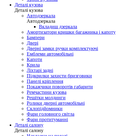
Деталі кузова
Деталі кузова
Автодзеркала
Автодзеркала
Вкладиш дзеркала
Амортизатори кришки багажника і капоту
Бампери
Двері
Дверні замки ручки комплектуючі
Емблеми автомобільні
Капоти
Крила
Ліхтарі задні
Підкрилки захисти бризговики
Панелі кріплення
Покажчики поворотів габарити
Ремчастини кузова
Решітки молдинги
Ролики дверні автомобільні
Склопідйомники
Фари головного світла
Фари протитуманні
Деталі салону
Деталі салону
Накладки на педалі