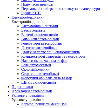
Підрульові шлейфи
Перемикачі повітряного потоку та температури
Ручки КПП
Електрообладнання
Електрообладнання
Автомобільні сигнали
Бачки омивача
Важелі склоочисників
Вимикачі автомобільні
Генератори автомобільні
Датчики автомобільні
Двигуни та трапеції склоочисників
Комплектуючі стартерів та генераторів
Насоси омивача скла та фар
Реле автомобільні
Склопідйомники
Стартери автомобільні
Форсунки омивача скла та фар
Щітки склоочисника
Підшипники
Прокладки автомобільні
Рульове управління
Рульове управління
Кермові рейки та механізми