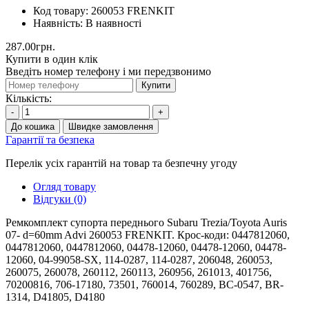
Код товару:
260053 FRENKIT
Наявність:
В наявності
287.00грн.
Купити в один клік
Введіть номер телефону і ми передзвонимо
Купити
Кількість:
-
+
До кошика
Швидке замовлення
Гарантії та безпека
Перелік усіх гарантій на товар та безпечну угоду
Огляд товару
Відгуки (0)
Ремкомплект супорта переднього Subaru Trezia/Toyota Auris
07- d=60mm Advi 260053 FRENKIT. Крос-коди: 0447812060,
0447812060, 0447812060, 04478-12060, 04478-12060, 04478-
12060, 04-99058-SX, 114-0287, 114-0287, 206048, 260053,
260075, 260078, 260112, 260113, 260956, 261013, 401756,
70200816, 706-17180, 73501, 760014, 760289, BC-0547, BR-
1314, D41805, D4180