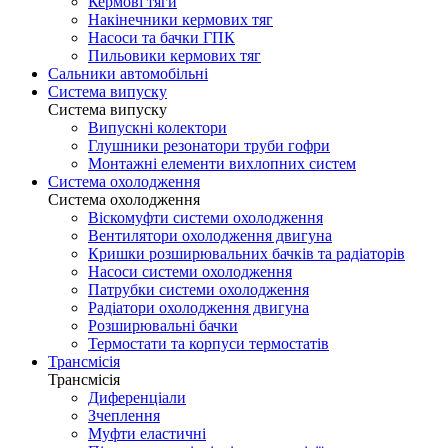
Кермові тяги
Накінечники кермових тяг
Насоси та бачки ГПК
Пильовики кермових тяг
Сальники автомобільні
Система випуску
Система випуску
Випускні колектори
Глушники резонатори труби гофри
Монтажні елементи вихлопних систем
Система охолодження
Система охолодження
Віскомуфти системи охолодження
Вентилятори охолодження двигуна
Кришки розширювальних бачків та радіаторів
Насоси системи охолодження
Патрубки системи охолодження
Радіатори охолодження двигуна
Розширювальні бачки
Термостати та корпуси термостатів
Трансмісія
Трансмісія
Диференціали
Зчеплення
Муфти еластичні