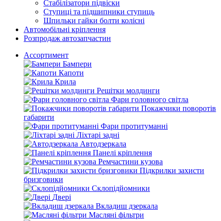
Стабілізатори підвіски
Ступиці та підшипники ступиць
Шпильки гайки болти колісні
Автомобільні кріплення
Розпродаж автозапчастин
Ассортимент
Бампери
Капоти
Крила
Решітки молдинги
Фари головного світла
Покажчики поворотів
габарити
Фари протитуманні
Ліхтарі задні
Автодзеркала
Панелі кріплення
Ремчастини кузова
Підкрилки захисти
бризговики
Склопідйомники
Двері
Вкладиш дзеркала
Масляні фільтри