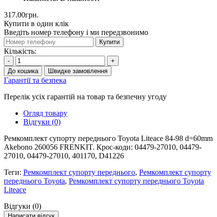
317.00грн.
Купити в один клік
Введіть номер телефону і ми передзвонимо
Купити
Кількість:
-
+
До кошика
Швидке замовлення
Гарантії та безпека
Перелік усіх гарантій на товар та безпечну угоду
Огляд товару
Відгуки (0)
Ремкомплект супорту переднього Toyota Liteace 84-98 d=60mm
Akebono 260056 FRENKIT. Крос-коди: 04479-27010, 04479-
27010, 04479-27010, 401170, D41226
Теги:
Ремкомплект супорту переднього
,
Ремкомплект супорту
переднього Toyota
,
Ремкомплект супорту переднього Toyota
Liteace
Відгуки (0)
Написати відгук