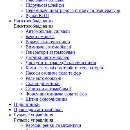
Підрульові шлейфи
Перемикачі повітряного потоку та температури
Ручки КПП
Електрообладнання
Електрообладнання
Автомобільні сигнали
Бачки омивача
Важелі склоочисників
Вимикачі автомобільні
Генератори автомобільні
Датчики автомобільні
Двигуни та трапеції склоочисників
Комплектуючі стартерів та генераторів
Насоси омивача скла та фар
Реле автомобільні
Склопідйомники
Стартери автомобільні
Форсунки омивача скла та фар
Щітки склоочисника
Підшипники
Прокладки автомобільні
Рульове управління
Рульове управління
Кермові рейки та механізми