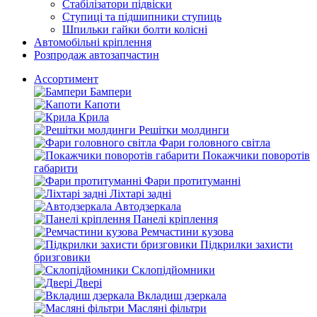
Стабілізатори підвіски
Ступиці та підшипники ступиць
Шпильки гайки болти колісні
Автомобільні кріплення
Розпродаж автозапчастин
Ассортимент
Бампери
Капоти
Крила
Решітки молдинги
Фари головного світла
Покажчики поворотів
габарити
Фари протитуманні
Ліхтарі задні
Автодзеркала
Панелі кріплення
Ремчастини кузова
Підкрилки захисти
бризговики
Склопідйомники
Двері
Вкладиш дзеркала
Масляні фільтри