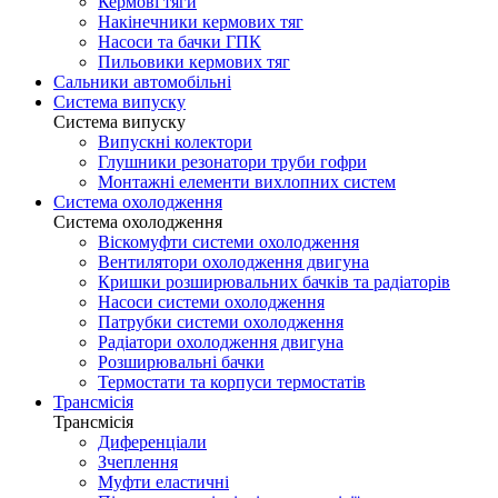
Кермові тяги
Накінечники кермових тяг
Насоси та бачки ГПК
Пильовики кермових тяг
Сальники автомобільні
Система випуску
Система випуску
Випускні колектори
Глушники резонатори труби гофри
Монтажні елементи вихлопних систем
Система охолодження
Система охолодження
Віскомуфти системи охолодження
Вентилятори охолодження двигуна
Кришки розширювальних бачків та радіаторів
Насоси системи охолодження
Патрубки системи охолодження
Радіатори охолодження двигуна
Розширювальні бачки
Термостати та корпуси термостатів
Трансмісія
Трансмісія
Диференціали
Зчеплення
Муфти еластичні