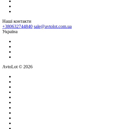
Наші контакти
+380632744840
sale@avtolot.com.ua
Українa
AvtoLot © 2026