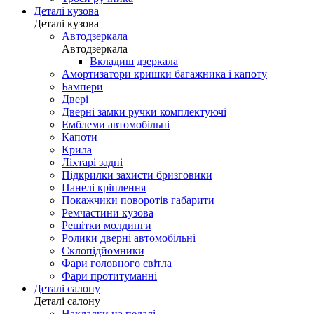
Деталі кузова
Деталі кузова
Автодзеркала
Автодзеркала
Вкладиш дзеркала
Амортизатори кришки багажника і капоту
Бампери
Двері
Дверні замки ручки комплектуючі
Емблеми автомобільні
Капоти
Крила
Ліхтарі задні
Підкрилки захисти бризговики
Панелі кріплення
Покажчики поворотів габарити
Ремчастини кузова
Решітки молдинги
Ролики дверні автомобільні
Склопідйомники
Фари головного світла
Фари протитуманні
Деталі салону
Деталі салону
Накладки на педалі