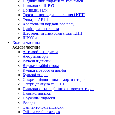
Підшипники підвісні та трансмісії
Пильовики ШРУС
Привідні вали
Троси та приводи зчеплення і КПП
Фільтри АКПП
Хрестовини карданного валу
Циліндри зчеплення
Шестерні та синхронізатори КПП
ШРУСи
Ходова частина
Ходова частина
Автомобільні диски
Амортизатори
Важелі підвіски
Втулки стабілізатора
Кулаки поворотні цапфи
Кульові опори
Опори і підшипники амортизаторів
Опори двигуна та КПП
Пильовики та відбійники амортизаторів
Пневмопідвіска
Пружини підвіски
Ресори
Сайлентблоки підвіски
Стійки стабілізаторів