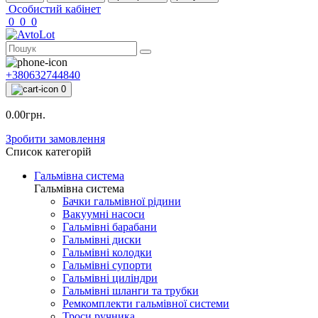
Особистий кабінет
0
0
0
+380632744840
0
0.00грн.
Зробити замовлення
Список категорій
Гальмівна система
Гальмівна система
Бачки гальмівної рідини
Вакуумні насоси
Гальмівні барабани
Гальмівні диски
Гальмівні колодки
Гальмівні супорти
Гальмівні циліндри
Гальмівні шланги та трубки
Ремкомплекти гальмівної системи
Троси ручника