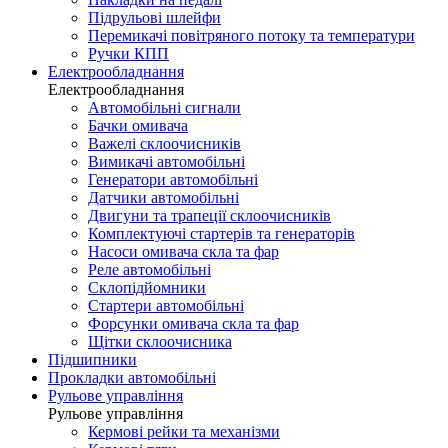
Підрульові шлейфи
Перемикачі повітряного потоку та температури
Ручки КПП
Електрообладнання
Електрообладнання
Автомобільні сигнали
Бачки омивача
Важелі склоочисників
Вимикачі автомобільні
Генератори автомобільні
Датчики автомобільні
Двигуни та трапеції склоочисників
Комплектуючі стартерів та генераторів
Насоси омивача скла та фар
Реле автомобільні
Склопідйомники
Стартери автомобільні
Форсунки омивача скла та фар
Щітки склоочисника
Підшипники
Прокладки автомобільні
Рульове управління
Рульове управління
Кермові рейки та механізми