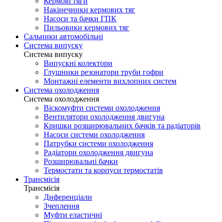
Кермові тяги
Накінечники кермових тяг
Насоси та бачки ГПК
Пильовики кермових тяг
Сальники автомобільні
Система випуску
Система випуску
Випускні колектори
Глушники резонатори труби гофри
Монтажні елементи вихлопних систем
Система охолодження
Система охолодження
Віскомуфти системи охолодження
Вентилятори охолодження двигуна
Кришки розширювальних бачків та радіаторів
Насоси системи охолодження
Патрубки системи охолодження
Радіатори охолодження двигуна
Розширювальні бачки
Термостати та корпуси термостатів
Трансмісія
Трансмісія
Диференціали
Зчеплення
Муфти еластичні