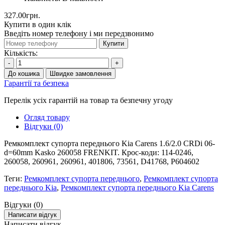
327.00грн.
Купити в один клік
Введіть номер телефону і ми передзвонимо
Купити
Кількість:
-
+
До кошика
Швидке замовлення
Гарантії та безпека
Перелік усіх гарантій на товар та безпечну угоду
Огляд товару
Відгуки (0)
Ремкомплект супорта переднього Kia Carens 1.6/2.0 CRDi 06-
d=60mm Kasko 260058 FRENKIT. Крос-коди: 114-0246,
260058, 260961, 260961, 401806, 73561, D41768, P604602
Теги:
Ремкомплект супорта переднього
,
Ремкомплект супорта
переднього Kia
,
Ремкомплект супорта переднього Kia Carens
Відгуки (0)
Написати відгук
Написати відгук