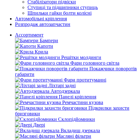
Стабілізатори підвіски
Ступиці та підшипники ступиць
Шпильки гайки болти колісні
Автомобільні кріплення
Розпродаж автозапчастин
Ассортимент
Бампери
Капоти
Крила
Решітки молдинги
Фари головного світла
Покажчики поворотів
габарити
Фари протитуманні
Ліхтарі задні
Автодзеркала
Панелі кріплення
Ремчастини кузова
Підкрилки захисти
бризговики
Склопідйомники
Двері
Вкладиш дзеркала
Масляні фільтри