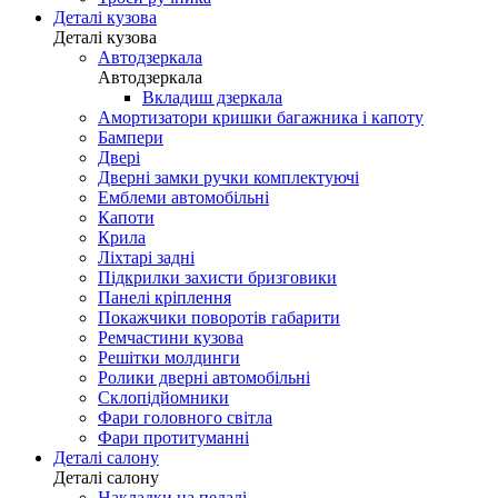
Деталі кузова
Деталі кузова
Автодзеркала
Автодзеркала
Вкладиш дзеркала
Амортизатори кришки багажника і капоту
Бампери
Двері
Дверні замки ручки комплектуючі
Емблеми автомобільні
Капоти
Крила
Ліхтарі задні
Підкрилки захисти бризговики
Панелі кріплення
Покажчики поворотів габарити
Ремчастини кузова
Решітки молдинги
Ролики дверні автомобільні
Склопідйомники
Фари головного світла
Фари протитуманні
Деталі салону
Деталі салону
Накладки на педалі