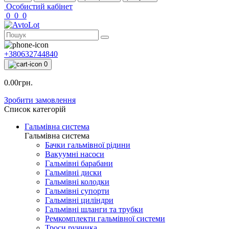
Особистий кабінет
0
0
0
+380632744840
0
0.00грн.
Зробити замовлення
Список категорій
Гальмівна система
Гальмівна система
Бачки гальмівної рідини
Вакуумні насоси
Гальмівні барабани
Гальмівні диски
Гальмівні колодки
Гальмівні супорти
Гальмівні циліндри
Гальмівні шланги та трубки
Ремкомплекти гальмівної системи
Троси ручника