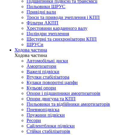
Підшипники підвісні та трансмісії
Пильовики ШРУС
Привідні вали
Троси та приводи зчеплення і КПП
Фільтри АКПП
Хрестовини карданного валу
Циліндри зчеплення
Шестерні та синхронізатори КПП
ШРУСи
Ходова частина
Ходова частина
Автомобільні диски
Амортизатори
Важелі підвіски
Втулки стабілізатора
Кулаки поворотні цапфи
Кульові опори
Опори і підшипники амортизаторів
Опори двигуна та КПП
Пильовики та відбійники амортизаторів
Пневмопідвіска
Пружини підвіски
Ресори
Сайлентблоки підвіски
Стійки стабілізаторів