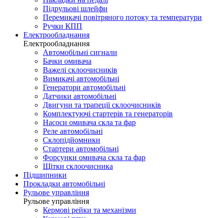
Підрульові шлейфи
Перемикачі повітряного потоку та температури
Ручки КПП
Електрообладнання
Електрообладнання
Автомобільні сигнали
Бачки омивача
Важелі склоочисників
Вимикачі автомобільні
Генератори автомобільні
Датчики автомобільні
Двигуни та трапеції склоочисників
Комплектуючі стартерів та генераторів
Насоси омивача скла та фар
Реле автомобільні
Склопідйомники
Стартери автомобільні
Форсунки омивача скла та фар
Щітки склоочисника
Підшипники
Прокладки автомобільні
Рульове управління
Рульове управління
Кермові рейки та механізми