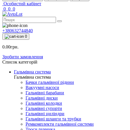
Особистий кабінет
0
0
0
+380632744840
0
0.00грн.
Зробити замовлення
Список категорій
Гальмівна система
Гальмівна система
Бачки гальмівної рідини
Вакуумні насоси
Гальмівні барабани
Гальмівні диски
Гальмівні колодки
Гальмівні супорти
Гальмівні циліндри
Гальмівні шланги та трубки
Ремкомплекти гальмівної системи
Троси ручника