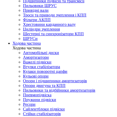
Підшипники підвісні та трансмісії
Пильовики ШРУС
Привідні вали
Троси та приводи зчеплення і КПП
Фільтри АКПП
Хрестовини карданного валу
Циліндри зчеплення
Шестерні та синхронізатори КПП
ШРУСи
Ходова частина
Ходова частина
Автомобільні диски
Амортизатори
Важелі підвіски
Втулки стабілізатора
Кулаки поворотні цапфи
Кульові опори
Опори і підшипники амортизаторів
Опори двигуна та КПП
Пильовики та відбійники амортизаторів
Пневмопідвіска
Пружини підвіски
Ресори
Сайлентблоки підвіски
Стійки стабілізаторів