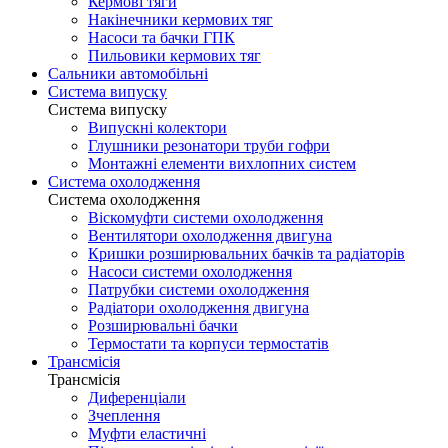
Кермові тяги
Накінечники кермових тяг
Насоси та бачки ГПК
Пильовики кермових тяг
Сальники автомобільні
Система випуску
Система випуску
Випускні колектори
Глушники резонатори труби гофри
Монтажні елементи вихлопних систем
Система охолодження
Система охолодження
Віскомуфти системи охолодження
Вентилятори охолодження двигуна
Кришки розширювальних бачків та радіаторів
Насоси системи охолодження
Патрубки системи охолодження
Радіатори охолодження двигуна
Розширювальні бачки
Термостати та корпуси термостатів
Трансмісія
Трансмісія
Диференціали
Зчеплення
Муфти еластичні