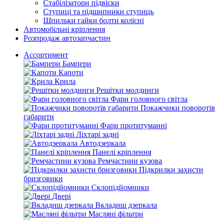
Стабілізатори підвіски
Ступиці та підшипники ступиць
Шпильки гайки болти колісні
Автомобільні кріплення
Розпродаж автозапчастин
Ассортимент
Бампери
Капоти
Крила
Решітки молдинги
Фари головного світла
Покажчики поворотів
габарити
Фари протитуманні
Ліхтарі задні
Автодзеркала
Панелі кріплення
Ремчастини кузова
Підкрилки захисти
бризговики
Склопідйомники
Двері
Вкладиш дзеркала
Масляні фільтри