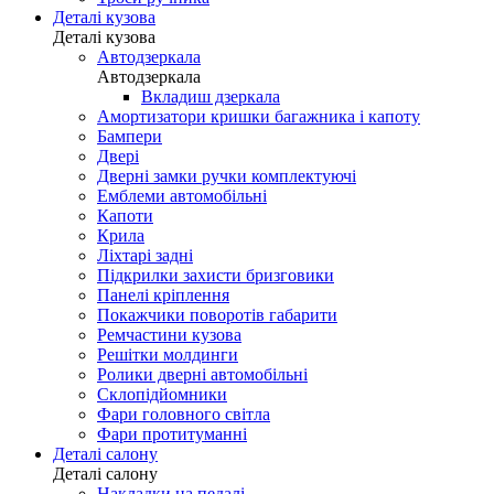
Деталі кузова
Деталі кузова
Автодзеркала
Автодзеркала
Вкладиш дзеркала
Амортизатори кришки багажника і капоту
Бампери
Двері
Дверні замки ручки комплектуючі
Емблеми автомобільні
Капоти
Крила
Ліхтарі задні
Підкрилки захисти бризговики
Панелі кріплення
Покажчики поворотів габарити
Ремчастини кузова
Решітки молдинги
Ролики дверні автомобільні
Склопідйомники
Фари головного світла
Фари протитуманні
Деталі салону
Деталі салону
Накладки на педалі