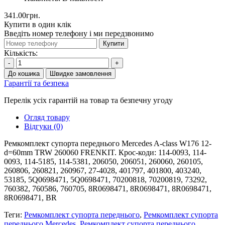
341.00грн.
Купити в один клік
Введіть номер телефону і ми передзвонимо
Купити
Кількість:
-
+
До кошика
Швидке замовлення
Гарантії та безпека
Перелік усіх гарантій на товар та безпечну угоду
Огляд товару
Відгуки (0)
Ремкомплект супорта переднього Mercedes A-class W176 12-
d=60mm TRW 260060 FRENKIT. Крос-коди: 114-0093, 114-
0093, 114-5185, 114-5381, 206050, 206051, 260060, 260105,
260806, 260821, 260967, 27-4028, 401797, 401800, 403240,
53185, 5Q0698471, 5Q0698471, 70200818, 70200819, 73292,
760382, 760586, 760705, 8R0698471, 8R0698471, 8R0698471,
8R0698471, BR
Теги:
Ремкомплект супорта переднього
,
Ремкомплект супорта
переднього Mercedes
,
Ремкомплект супорта переднього