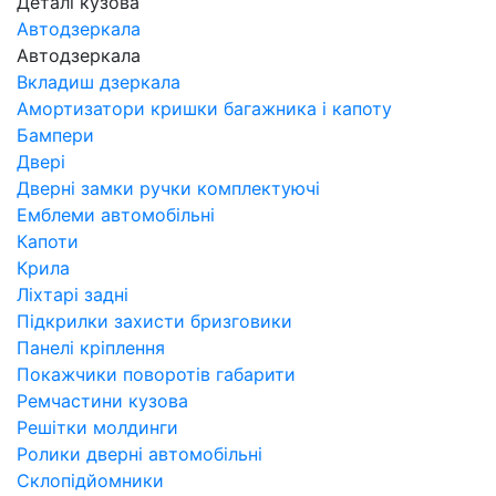
Деталі кузова
Автодзеркала
Автодзеркала
Вкладиш дзеркала
Амортизатори кришки багажника і капоту
Бампери
Двері
Дверні замки ручки комплектуючі
Емблеми автомобільні
Капоти
Крила
Ліхтарі задні
Підкрилки захисти бризговики
Панелі кріплення
Покажчики поворотів габарити
Ремчастини кузова
Решітки молдинги
Ролики дверні автомобільні
Склопідйомники