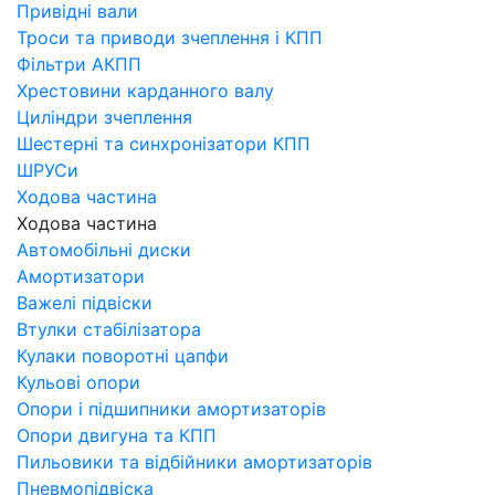
Привідні вали
Троси та приводи зчеплення і КПП
Фільтри АКПП
Хрестовини карданного валу
Циліндри зчеплення
Шестерні та синхронізатори КПП
ШРУСи
Ходова частина
Ходова частина
Автомобільні диски
Амортизатори
Важелі підвіски
Втулки стабілізатора
Кулаки поворотні цапфи
Кульові опори
Опори і підшипники амортизаторів
Опори двигуна та КПП
Пильовики та відбійники амортизаторів
Пневмопідвіска