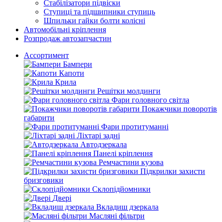
Стабілізатори підвіски
Ступиці та підшипники ступиць
Шпильки гайки болти колісні
Автомобільні кріплення
Розпродаж автозапчастин
Ассортимент
Бампери
Капоти
Крила
Решітки молдинги
Фари головного світла
Покажчики поворотів
габарити
Фари протитуманні
Ліхтарі задні
Автодзеркала
Панелі кріплення
Ремчастини кузова
Підкрилки захисти
бризговики
Склопідйомники
Двері
Вкладиш дзеркала
Масляні фільтри