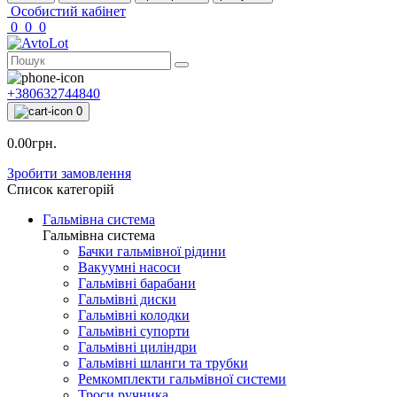
Особистий кабінет
0
0
0
+380632744840
0
0.00грн.
Зробити замовлення
Список категорій
Гальмівна система
Гальмівна система
Бачки гальмівної рідини
Вакуумні насоси
Гальмівні барабани
Гальмівні диски
Гальмівні колодки
Гальмівні супорти
Гальмівні циліндри
Гальмівні шланги та трубки
Ремкомплекти гальмівної системи
Троси ручника