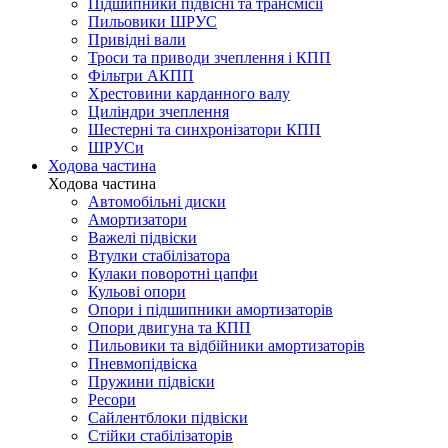
Підшипники підвісні та трансмісії
Пильовики ШРУС
Привідні вали
Троси та приводи зчеплення і КПП
Фільтри АКПП
Хрестовини карданного валу
Циліндри зчеплення
Шестерні та синхронізатори КПП
ШРУСи
Ходова частина
Ходова частина
Автомобільні диски
Амортизатори
Важелі підвіски
Втулки стабілізатора
Кулаки поворотні цапфи
Кульові опори
Опори і підшипники амортизаторів
Опори двигуна та КПП
Пильовики та відбійники амортизаторів
Пневмопідвіска
Пружини підвіски
Ресори
Сайлентблоки підвіски
Стійки стабілізаторів