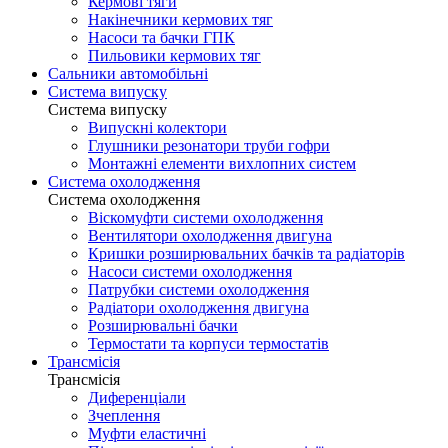
Кермові тяги
Накінечники кермових тяг
Насоси та бачки ГПК
Пильовики кермових тяг
Сальники автомобільні
Система випуску
Система випуску
Випускні колектори
Глушники резонатори труби гофри
Монтажні елементи вихлопних систем
Система охолодження
Система охолодження
Віскомуфти системи охолодження
Вентилятори охолодження двигуна
Кришки розширювальних бачків та радіаторів
Насоси системи охолодження
Патрубки системи охолодження
Радіатори охолодження двигуна
Розширювальні бачки
Термостати та корпуси термостатів
Трансмісія
Трансмісія
Диференціали
Зчеплення
Муфти еластичні