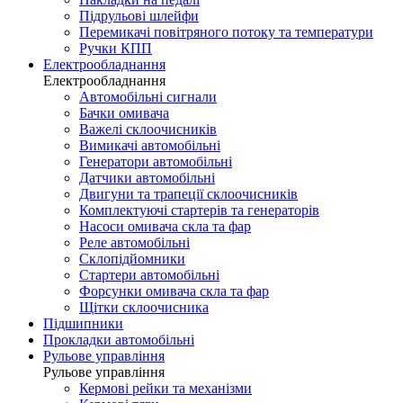
Підрульові шлейфи
Перемикачі повітряного потоку та температури
Ручки КПП
Електрообладнання
Електрообладнання
Автомобільні сигнали
Бачки омивача
Важелі склоочисників
Вимикачі автомобільні
Генератори автомобільні
Датчики автомобільні
Двигуни та трапеції склоочисників
Комплектуючі стартерів та генераторів
Насоси омивача скла та фар
Реле автомобільні
Склопідйомники
Стартери автомобільні
Форсунки омивача скла та фар
Щітки склоочисника
Підшипники
Прокладки автомобільні
Рульове управління
Рульове управління
Кермові рейки та механізми