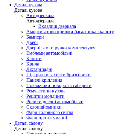
Деталі кузова
Деталі кузова
Автодзеркала
Автодзеркала
Вкладиш дзеркала
Амортизатори кришки багажника і капоту
Бампери
Двері
Дверні замки ручки комплектуючі
Емблеми автомобільні
Капоти
Крила
Ліхтарі задні
Підкрилки захисти бризговики
Панелі кріплення
Покажчики поворотів габарити
Ремчастини кузова
Решітки молдинги
Ролики дверні автомобільні
Склопідйомники
Фари головного світла
Фари протитуманні
Деталі салону
Деталі салону
Накладки на педалі