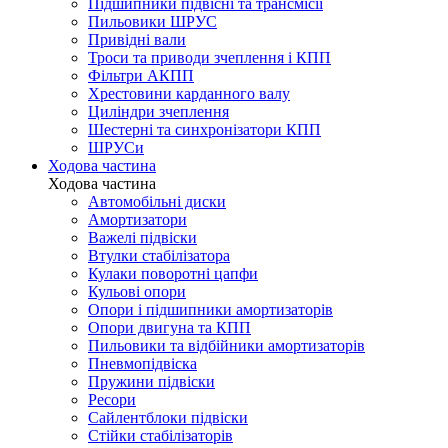
Підшипники підвісні та трансмісії
Пильовики ШРУС
Привідні вали
Троси та приводи зчеплення і КПП
Фільтри АКПП
Хрестовини карданного валу
Циліндри зчеплення
Шестерні та синхронізатори КПП
ШРУСи
Ходова частина
Ходова частина
Автомобільні диски
Амортизатори
Важелі підвіски
Втулки стабілізатора
Кулаки поворотні цапфи
Кульові опори
Опори і підшипники амортизаторів
Опори двигуна та КПП
Пильовики та відбійники амортизаторів
Пневмопідвіска
Пружини підвіски
Ресори
Сайлентблоки підвіски
Стійки стабілізаторів