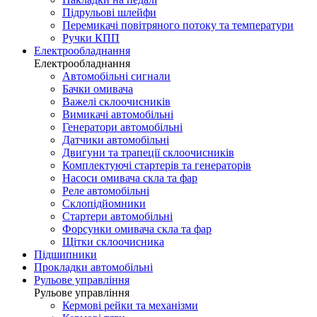
Підрульові шлейфи
Перемикачі повітряного потоку та температури
Ручки КПП
Електрообладнання
Електрообладнання
Автомобільні сигнали
Бачки омивача
Важелі склоочисників
Вимикачі автомобільні
Генератори автомобільні
Датчики автомобільні
Двигуни та трапеції склоочисників
Комплектуючі стартерів та генераторів
Насоси омивача скла та фар
Реле автомобільні
Склопідйомники
Стартери автомобільні
Форсунки омивача скла та фар
Щітки склоочисника
Підшипники
Прокладки автомобільні
Рульове управління
Рульове управління
Кермові рейки та механізми