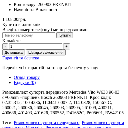
Код товару:
260903 FRENKIT
Наявність:
В наявності
1 168.00грн.
Купити в один клік
Введіть номер телефону і ми передзвонимо
Купити
Кількість:
-
+
До кошика
Швидке замовлення
Гарантії та безпека
Перелік усіх гарантій на товар та безпечну угоду
Огляд товару
Відгуки (0)
Ремкомплект супорта переднього Mercedes Vito W638 96-03
d=60mm +поршень Bosch 260903 FRENKIT. Крос-коди:
02.35.312, 100 4286, 11.0441-6007.2, 114-0328, 150567-C,
260021, 260036, 260045, 260903, 260905, 261009, 400211,
400686, 401403, 401626, 760552, D41652C, P605601, RW42105
Теги:
Ремкомплект супорта переднього
,
Ремкомплект супорта
переднього Mercedes
,
Ремкомплект супорта переднього