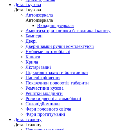
Деталі кузова
Деталі кузова
Автодзеркала
Автодзеркала
Вкладиш дзеркала
Амортизатори кришки багажника і капоту
Бампери
Двері
Дверні замки ручки комплектуючі
Емблеми автомобільні
Капоти
Крила
Ліхтарі задні
Підкрилки захисти бризговики
Панелі кріплення
Покажчики поворотів габарити
Ремчастини кузова
Решітки молдинги
Ролики дверні автомобільні
Склопідйомники
Фари головного світла
Фари протитуманні
Деталі салону
Деталі салону
Накладки на педалі