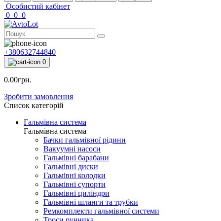
Особистий кабінет
0
0
0
+380632744840
0
0.00грн.
Зробити замовлення
Список категорій
Гальмівна система
Гальмівна система
Бачки гальмівної рідини
Вакуумні насоси
Гальмівні барабани
Гальмівні диски
Гальмівні колодки
Гальмівні супорти
Гальмівні циліндри
Гальмівні шланги та трубки
Ремкомплекти гальмівної системи
Троси ручника