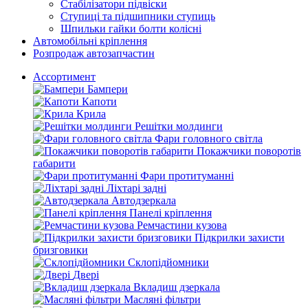
Стабілізатори підвіски
Ступиці та підшипники ступиць
Шпильки гайки болти колісні
Автомобільні кріплення
Розпродаж автозапчастин
Ассортимент
Бампери
Капоти
Крила
Решітки молдинги
Фари головного світла
Покажчики поворотів
габарити
Фари протитуманні
Ліхтарі задні
Автодзеркала
Панелі кріплення
Ремчастини кузова
Підкрилки захисти
бризговики
Склопідйомники
Двері
Вкладиш дзеркала
Масляні фільтри