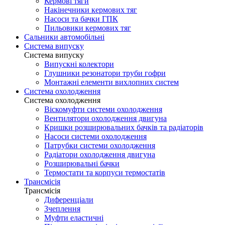
Кермові тяги
Накінечники кермових тяг
Насоси та бачки ГПК
Пильовики кермових тяг
Сальники автомобільні
Система випуску
Система випуску
Випускні колектори
Глушники резонатори труби гофри
Монтажні елементи вихлопних систем
Система охолодження
Система охолодження
Віскомуфти системи охолодження
Вентилятори охолодження двигуна
Кришки розширювальних бачків та радіаторів
Насоси системи охолодження
Патрубки системи охолодження
Радіатори охолодження двигуна
Розширювальні бачки
Термостати та корпуси термостатів
Трансмісія
Трансмісія
Диференціали
Зчеплення
Муфти еластичні