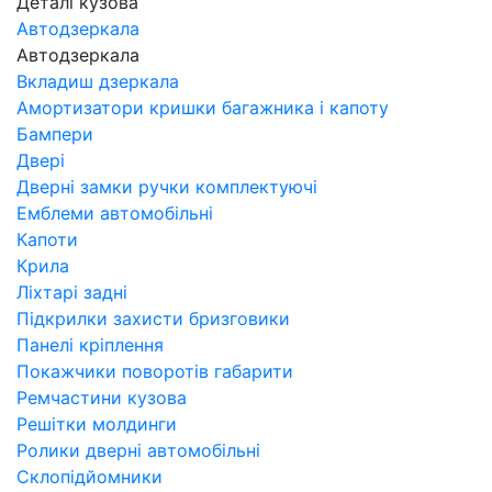
Деталі кузова
Автодзеркала
Автодзеркала
Вкладиш дзеркала
Амортизатори кришки багажника і капоту
Бампери
Двері
Дверні замки ручки комплектуючі
Емблеми автомобільні
Капоти
Крила
Ліхтарі задні
Підкрилки захисти бризговики
Панелі кріплення
Покажчики поворотів габарити
Ремчастини кузова
Решітки молдинги
Ролики дверні автомобільні
Склопідйомники