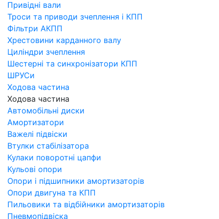
Привідні вали
Троси та приводи зчеплення і КПП
Фільтри АКПП
Хрестовини карданного валу
Циліндри зчеплення
Шестерні та синхронізатори КПП
ШРУСи
Ходова частина
Ходова частина
Автомобільні диски
Амортизатори
Важелі підвіски
Втулки стабілізатора
Кулаки поворотні цапфи
Кульові опори
Опори і підшипники амортизаторів
Опори двигуна та КПП
Пильовики та відбійники амортизаторів
Пневмопідвіска