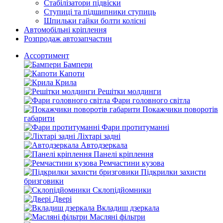
Стабілізатори підвіски
Ступиці та підшипники ступиць
Шпильки гайки болти колісні
Автомобільні кріплення
Розпродаж автозапчастин
Ассортимент
Бампери
Капоти
Крила
Решітки молдинги
Фари головного світла
Покажчики поворотів
габарити
Фари протитуманні
Ліхтарі задні
Автодзеркала
Панелі кріплення
Ремчастини кузова
Підкрилки захисти
бризговики
Склопідйомники
Двері
Вкладиш дзеркала
Масляні фільтри