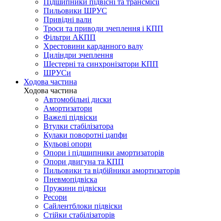
Підшипники підвісні та трансмісії
Пильовики ШРУС
Привідні вали
Троси та приводи зчеплення і КПП
Фільтри АКПП
Хрестовини карданного валу
Циліндри зчеплення
Шестерні та синхронізатори КПП
ШРУСи
Ходова частина
Ходова частина
Автомобільні диски
Амортизатори
Важелі підвіски
Втулки стабілізатора
Кулаки поворотні цапфи
Кульові опори
Опори і підшипники амортизаторів
Опори двигуна та КПП
Пильовики та відбійники амортизаторів
Пневмопідвіска
Пружини підвіски
Ресори
Сайлентблоки підвіски
Стійки стабілізаторів