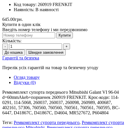
Код товару:
260919 FRENKIT
Наявність:
В наявності
645.00грн.
Купити в один клік
Введіть номер телефону і ми передзвонимо
Купити
Кількість:
-
+
До кошика
Швидке замовлення
Гарантії та безпека
Перелік усіх гарантій на товар та безпечну угоду
Огляд товару
Відгуки (0)
Ремкомплект супорта переднього Mitsubishi Galant VI 96-04
d=60mmAkeb+поршенек 260919 FRENKIT. Крос-коди: 114-
0291, 114-5068, 260037, 260037, 260098, 260989, 400687,
402161, 57306, 760560, 760560, 760561, 760561, 760595, BC-
6447, D41867C, D41867C, D4604, MR527672, P604804
Теги:
Ремкомплект супорта переднього
,
Ремкомплект супорта
переднього Mitsubishi
,
Ремкомплект супорта переднього