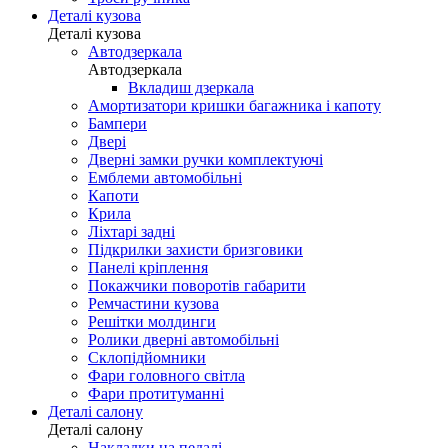
Деталі кузова
Деталі кузова
Автодзеркала
Автодзеркала
Вкладиш дзеркала
Амортизатори кришки багажника і капоту
Бампери
Двері
Дверні замки ручки комплектуючі
Емблеми автомобільні
Капоти
Крила
Ліхтарі задні
Підкрилки захисти бризговики
Панелі кріплення
Покажчики поворотів габарити
Ремчастини кузова
Решітки молдинги
Ролики дверні автомобільні
Склопідйомники
Фари головного світла
Фари протитуманні
Деталі салону
Деталі салону
Накладки на педалі