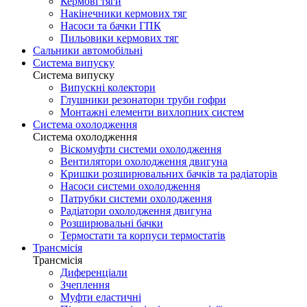
Кермові тяги
Накінечники кермових тяг
Насоси та бачки ГПК
Пильовики кермових тяг
Сальники автомобільні
Система випуску
Система випуску
Випускні колектори
Глушники резонатори труби гофри
Монтажні елементи вихлопних систем
Система охолодження
Система охолодження
Віскомуфти системи охолодження
Вентилятори охолодження двигуна
Кришки розширювальних бачків та радіаторів
Насоси системи охолодження
Патрубки системи охолодження
Радіатори охолодження двигуна
Розширювальні бачки
Термостати та корпуси термостатів
Трансмісія
Трансмісія
Диференціали
Зчеплення
Муфти еластичні