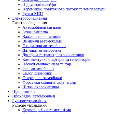
Підрульові шлейфи
Перемикачі повітряного потоку та температури
Ручки КПП
Електрообладнання
Електрообладнання
Автомобільні сигнали
Бачки омивача
Важелі склоочисників
Вимикачі автомобільні
Генератори автомобільні
Датчики автомобільні
Двигуни та трапеції склоочисників
Комплектуючі стартерів та генераторів
Насоси омивача скла та фар
Реле автомобільні
Склопідйомники
Стартери автомобільні
Форсунки омивача скла та фар
Щітки склоочисника
Підшипники
Прокладки автомобільні
Рульове управління
Рульове управління
Кермові рейки та механізми