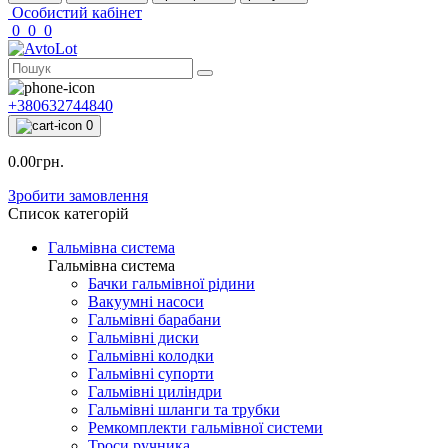
Особистий кабінет
0
0
0
+380632744840
0
0.00грн.
Зробити замовлення
Список категорій
Гальмівна система
Гальмівна система
Бачки гальмівної рідини
Вакуумні насоси
Гальмівні барабани
Гальмівні диски
Гальмівні колодки
Гальмівні супорти
Гальмівні циліндри
Гальмівні шланги та трубки
Ремкомплекти гальмівної системи
Троси ручника