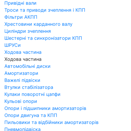
Привідні вали
Троси та приводи зчеплення і КПП
Фільтри АКПП
Хрестовини карданного валу
Циліндри зчеплення
Шестерні та синхронізатори КПП
ШРУСи
Ходова частина
Ходова частина
Автомобільні диски
Амортизатори
Важелі підвіски
Втулки стабілізатора
Кулаки поворотні цапфи
Кульові опори
Опори і підшипники амортизаторів
Опори двигуна та КПП
Пильовики та відбійники амортизаторів
Пневмопідвіска