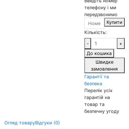
Введіть номер
телефону і ми
передзвонимо
Купити
Кількість:
-
+
До кошика
Швидке
замовлення
Гарантії та
безпека
Перелік усіх
гарантій на
товар та
безпечну угоду
Огляд товару
Відгуки (0)