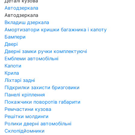
Деталі кузова
Автодзеркала
Автодзеркала
Вкладиш дзеркала
Амортизатори кришки багажника і капоту
Бампери
Двері
Дверні замки ручки комплектуючі
Емблеми автомобільні
Капоти
Крила
Ліхтарі задні
Підкрилки захисти бризговики
Панелі кріплення
Покажчики поворотів габарити
Ремчастини кузова
Решітки молдинги
Ролики дверні автомобільні
Склопідйомники