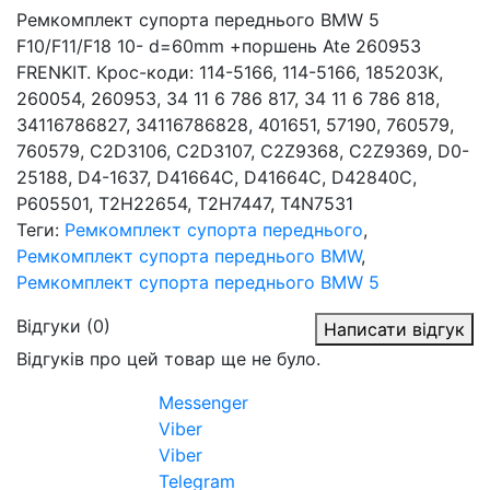
Ремкомплект супорта переднього BMW 5
F10/F11/F18 10- d=60mm +поршень Ate 260953
FRENKIT. Крос-коди: 114-5166, 114-5166, 185203K,
260054, 260953, 34 11 6 786 817, 34 11 6 786 818,
34116786827, 34116786828, 401651, 57190, 760579,
760579, C2D3106, C2D3107, C2Z9368, C2Z9369, D0-
25188, D4-1637, D41664C, D41664C, D42840C,
P605501, T2H22654, T2H7447, T4N7531
Теги:
Ремкомплект супорта переднього
,
Ремкомплект супорта переднього BMW
,
Ремкомплект супорта переднього BMW 5
Відгуки (0)
Написати відгук
Відгуків про цей товар ще не було.
Messenger
Viber
Viber
Telegram