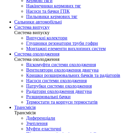
Кермові тяги
Накінечники кермових тяг
Насоси та бачки ГПК
Пильовики кермових тяг
Сальники автомобільні
Система випуску
Система випуску
Випускні колектори
Глушники резонатори труби гофри
Монтажні елементи вихлопних систем
Система охолодження
Система охолодження
Віскомуфти системи охолодження
Вентилятори охолодження двигуна
Кришки розширювальних бачків та радіаторів
Насоси системи охолодження
Патрубки системи охолодження
Радіатори охолодження двигуна
Розширювальні бачки
Термостати та корпуси термостатів
Трансмісія
Трансмісія
Диференціали
Зчеплення
Муфти еластичні