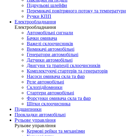
Підрульові шлейфи
Перемикачі повітряного потоку та температури
Ручки КПП
Електрообладнання
Електрообладнання
Автомобільні сигнали
Бачки омивача
Важелі склоочисників
Вимикачі автомобільні
Генератори автомобільні
Датчики автомобільні
Двигуни та трапеції склоочисників
Комплектуючі стартерів та генераторів
Насоси омивача скла та фар
Реле автомобільні
Склопідйомники
Стартери автомобільні
Форсунки омивача скла та фар
Щітки склоочисника
Підшипники
Прокладки автомобільні
Рульове управління
Рульове управління
Кермові рейки та механізми