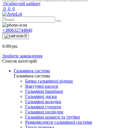
Особистий кабінет
0
0
0
+380632744840
0
0.00грн.
Зробити замовлення
Список категорій
Гальмівна система
Гальмівна система
Бачки гальмівної рідини
Вакуумні насоси
Гальмівні барабани
Гальмівні диски
Гальмівні колодки
Гальмівні супорти
Гальмівні циліндри
Гальмівні шланги та трубки
Ремкомплекти гальмівної системи
Троси ручника