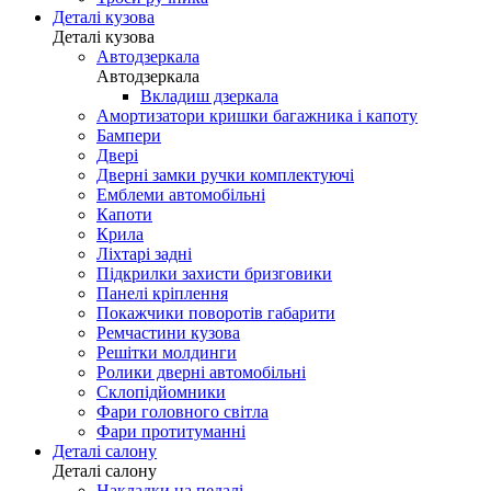
Деталі кузова
Деталі кузова
Автодзеркала
Автодзеркала
Вкладиш дзеркала
Амортизатори кришки багажника і капоту
Бампери
Двері
Дверні замки ручки комплектуючі
Емблеми автомобільні
Капоти
Крила
Ліхтарі задні
Підкрилки захисти бризговики
Панелі кріплення
Покажчики поворотів габарити
Ремчастини кузова
Решітки молдинги
Ролики дверні автомобільні
Склопідйомники
Фари головного світла
Фари протитуманні
Деталі салону
Деталі салону
Накладки на педалі