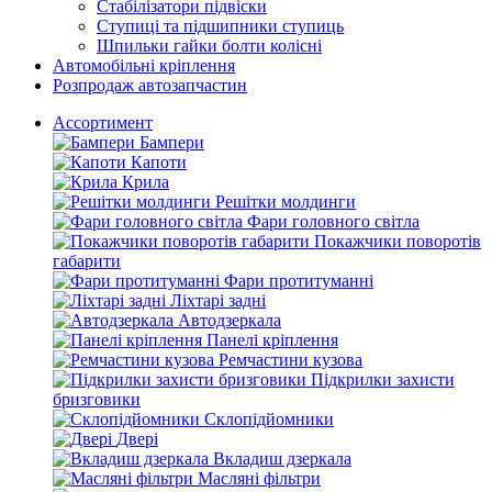
Стабілізатори підвіски
Ступиці та підшипники ступиць
Шпильки гайки болти колісні
Автомобільні кріплення
Розпродаж автозапчастин
Ассортимент
Бампери
Капоти
Крила
Решітки молдинги
Фари головного світла
Покажчики поворотів
габарити
Фари протитуманні
Ліхтарі задні
Автодзеркала
Панелі кріплення
Ремчастини кузова
Підкрилки захисти
бризговики
Склопідйомники
Двері
Вкладиш дзеркала
Масляні фільтри