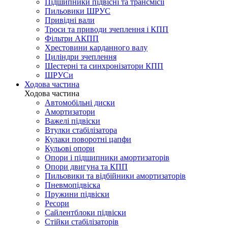
Підшипники підвісні та трансмісії
Пильовики ШРУС
Привідні вали
Троси та приводи зчеплення і КПП
Фільтри АКПП
Хрестовини карданного валу
Циліндри зчеплення
Шестерні та синхронізатори КПП
ШРУСи
Ходова частина
Ходова частина
Автомобільні диски
Амортизатори
Важелі підвіски
Втулки стабілізатора
Кулаки поворотні цапфи
Кульові опори
Опори і підшипники амортизаторів
Опори двигуна та КПП
Пильовики та відбійники амортизаторів
Пневмопідвіска
Пружини підвіски
Ресори
Сайлентблоки підвіски
Стійки стабілізаторів