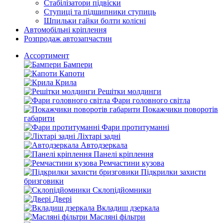
Стабілізатори підвіски
Ступиці та підшипники ступиць
Шпильки гайки болти колісні
Автомобільні кріплення
Розпродаж автозапчастин
Ассортимент
Бампери
Капоти
Крила
Решітки молдинги
Фари головного світла
Покажчики поворотів
габарити
Фари протитуманні
Ліхтарі задні
Автодзеркала
Панелі кріплення
Ремчастини кузова
Підкрилки захисти
бризговики
Склопідйомники
Двері
Вкладиш дзеркала
Масляні фільтри