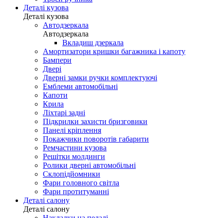
Деталі кузова
Деталі кузова
Автодзеркала
Автодзеркала
Вкладиш дзеркала
Амортизатори кришки багажника і капоту
Бампери
Двері
Дверні замки ручки комплектуючі
Емблеми автомобільні
Капоти
Крила
Ліхтарі задні
Підкрилки захисти бризговики
Панелі кріплення
Покажчики поворотів габарити
Ремчастини кузова
Решітки молдинги
Ролики дверні автомобільні
Склопідйомники
Фари головного світла
Фари протитуманні
Деталі салону
Деталі салону
Накладки на педалі