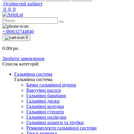
Особистий кабінет
0
0
0
+380632744840
0
0.00грн.
Зробити замовлення
Список категорій
Гальмівна система
Гальмівна система
Бачки гальмівної рідини
Вакуумні насоси
Гальмівні барабани
Гальмівні диски
Гальмівні колодки
Гальмівні супорти
Гальмівні циліндри
Гальмівні шланги та трубки
Ремкомплекти гальмівної системи
Троси ручника