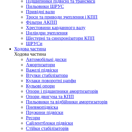
Підшипники підвісні та трансмісії
Пильовики ШРУС
Привідні вали
Троси та приводи зчеплення і КПП
Фільтри АКПП
Хрестовини карданного валу
Циліндри зчеплення
Шестерні та синхронізатори КПП
ШРУСи
Ходова частина
Ходова частина
Автомобільні диски
Амортизатори
Важелі підвіски
Втулки стабілізатора
Кулаки поворотні цапфи
Кульові опори
Опори і підшипники амортизаторів
Опори двигуна та КПП
Пильовики та відбійники амортизаторів
Пневмопідвіска
Пружини підвіски
Ресори
Сайлентблоки підвіски
Стійки стабілізаторів