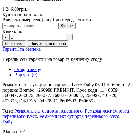
1 246.00грн.
Купити в один клік
Введіть номер телефону і ми передзвонимо
Купити
Кількість:
-
+
До кошика
Швидке замовлення
Гарантії та безпека
Перелік усіх гарантій на товар та безпечну угоду
Огляд товару
Відгуки (0)
Ремкомплект супорта переднього Iveco Daily 06-11 d=60mm +2
поршня Brembo - 260988 FRENKIT. Крос-коди: 114-0359,
260048, 260076, 260077, 260077, 260957, 260988, 401720,
403393, D4-1725, D43788C, P606502, P606502
Теги:
Ремкомплект супорта переднього
,
Ремкомплект супорта
переднього Iveco
,
Ремкомплект супорта переднього Iveco
Daily
Відгуки (0)