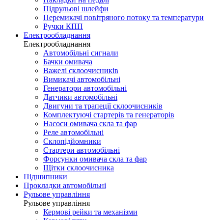
Підрульові шлейфи
Перемикачі повітряного потоку та температури
Ручки КПП
Електрообладнання
Електрообладнання
Автомобільні сигнали
Бачки омивача
Важелі склоочисників
Вимикачі автомобільні
Генератори автомобільні
Датчики автомобільні
Двигуни та трапеції склоочисників
Комплектуючі стартерів та генераторів
Насоси омивача скла та фар
Реле автомобільні
Склопідйомники
Стартери автомобільні
Форсунки омивача скла та фар
Щітки склоочисника
Підшипники
Прокладки автомобільні
Рульове управління
Рульове управління
Кермові рейки та механізми