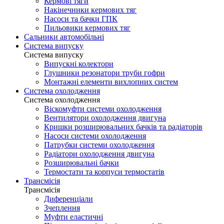
Кермові тяги
Накінечники кермових тяг
Насоси та бачки ГПК
Пильовики кермових тяг
Сальники автомобільні
Система випуску
Система випуску
Випускні колектори
Глушники резонатори труби гофри
Монтажні елементи вихлопних систем
Система охолодження
Система охолодження
Віскомуфти системи охолодження
Вентилятори охолодження двигуна
Кришки розширювальних бачків та радіаторів
Насоси системи охолодження
Патрубки системи охолодження
Радіатори охолодження двигуна
Розширювальні бачки
Термостати та корпуси термостатів
Трансмісія
Трансмісія
Диференціали
Зчеплення
Муфти еластичні