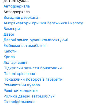
Деталі кузова
Автодзеркала
Автодзеркала
Вкладиш дзеркала
Амортизатори кришки багажника і капоту
Бампери
Двері
Дверні замки ручки комплектуючі
Емблеми автомобільні
Капоти
Крила
Ліхтарі задні
Підкрилки захисти бризговики
Панелі кріплення
Покажчики поворотів габарити
Ремчастини кузова
Решітки молдинги
Ролики дверні автомобільні
Склопідйомники