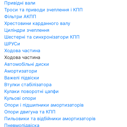
Привідні вали
Троси та приводи зчеплення і КПП
Фільтри АКПП
Хрестовини карданного валу
Циліндри зчеплення
Шестерні та синхронізатори КПП
ШРУСи
Ходова частина
Ходова частина
Автомобільні диски
Амортизатори
Важелі підвіски
Втулки стабілізатора
Кулаки поворотні цапфи
Кульові опори
Опори і підшипники амортизаторів
Опори двигуна та КПП
Пильовики та відбійники амортизаторів
Пневмопідвіска