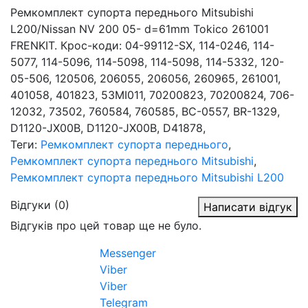
Ремкомплект супорта переднього Mitsubishi
L200/Nissan NV 200 05- d=61mm Tokico 261001
FRENKIT. Крос-коди: 04-99112-SX, 114-0246, 114-
5077, 114-5096, 114-5098, 114-5098, 114-5332, 120-
05-506, 120506, 206055, 206056, 260965, 261001,
401058, 401823, 53MI011, 70200823, 70200824, 706-
12032, 73502, 760584, 760585, BC-0557, BR-1329,
D1120-JX00B, D1120-JX00B, D41878,
Теги:
Ремкомплект супорта переднього
,
Ремкомплект супорта переднього Mitsubishi
,
Ремкомплект супорта переднього Mitsubishi L200
Відгуки (0)
Написати відгук
Відгуків про цей товар ще не було.
Messenger
Viber
Viber
Telegram