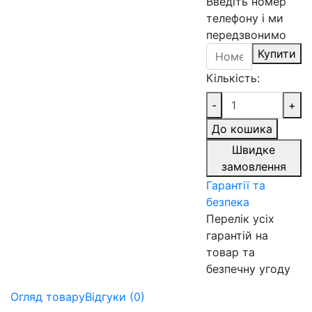
Введіть номер
телефону і ми
передзвонимо
Купити
Кількість:
-
+
До кошика
Швидке
замовлення
Гарантії та
безпека
Перелік усіх
гарантій на
товар та
безпечну угоду
Огляд товару
Відгуки (0)