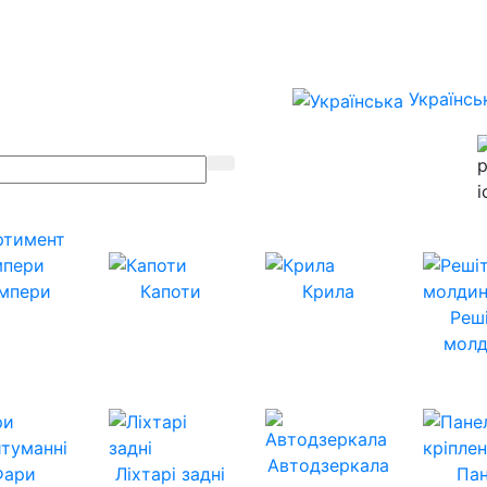
Українсь
ртимент
мпери
Капоти
Крила
Реш
молд
Автодзеркала
Фари
Ліхтарі задні
Пан