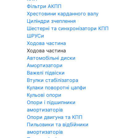
Фільтри АКПП
Хрестовини карданного валу
Циліндри зчеплення
Шестерні та синхронізатори КПП
ШРУСи
Ходова частина
Ходова частина
Автомобільні диски
Амортизатори
Важелі підвіски
Втулки стабілізатора
Кулаки поворотні цапфи
Кульові опори
Опори і підшипники
амортизаторів
Опори двигуна та КПП
Пильовики та відбійники
амортизаторів