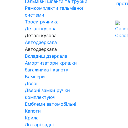
Гальмівні шланги та трубки
прот
Ремкомплекти гальмівної
системи
Троси ручника
Деталі кузова
Деталі кузова
Скло
Автодзеркала
Автодзеркала
Вкладиш дзеркала
Амортизатори кришки
багажника і капоту
Бампери
Двері
Дверні замки ручки
комплектуючі
Емблеми автомобільні
Капоти
Крила
Ліхтарі задні