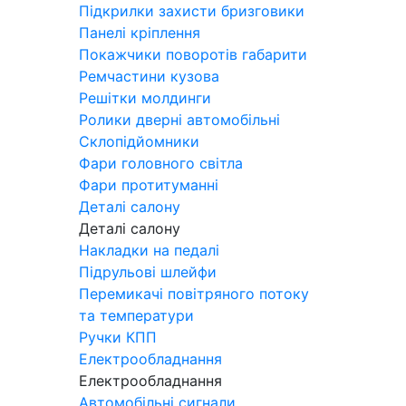
Підкрилки захисти бризговики
Панелі кріплення
Покажчики поворотів габарити
Ремчастини кузова
Решітки молдинги
Ролики дверні автомобільні
Склопідйомники
Фари головного світла
Фари протитуманні
Деталі салону
Деталі салону
Накладки на педалі
Підрульові шлейфи
Перемикачі повітряного потоку
та температури
Ручки КПП
Електрообладнання
Електрообладнання
Автомобільні сигнали