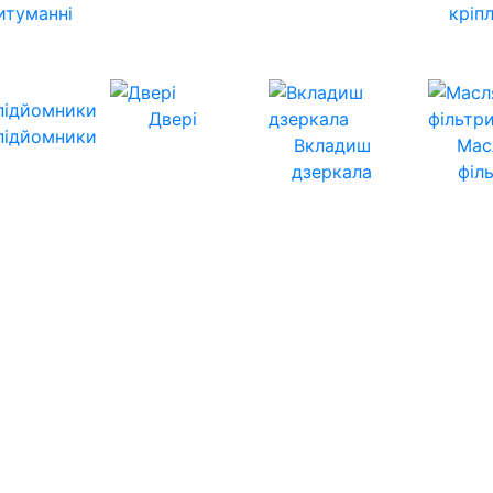
итуманні
кріп
Двері
підйомники
Вкладиш
Мас
дзеркала
філ