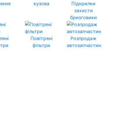
лення
кузова
Підкрилки
захисти
бризговики
ляні
Повітряні
Розпродаж
ьтри
фільтри
автозапчастин