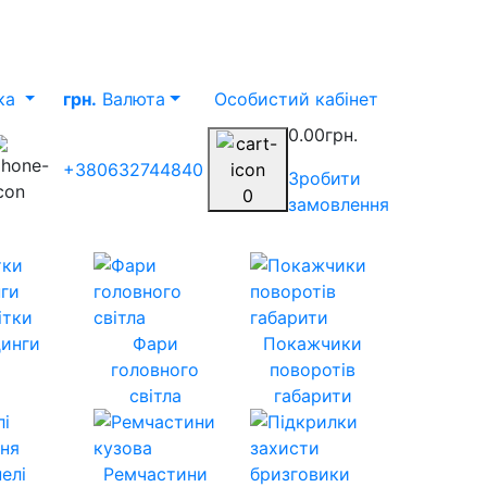
ка
грн.
Валюта
Особистий кабінет
0.00грн.
+380632744840
Зробити
0
замовлення
ітки
инги
Фари
Покажчики
головного
поворотів
світла
габарити
елі
Ремчастини