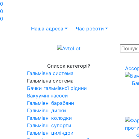
0
0
0
Наша адреса
Час роботи
Список категорій
Ассо
Гальмівна система
Гальмівна система
Ба
Бачки гальмівної рідини
Вакуумні насоси
Гальмівні барабани
Гальмівні диски
Гальмівні колодки
Гальмівні супорти
Гальмівні циліндри