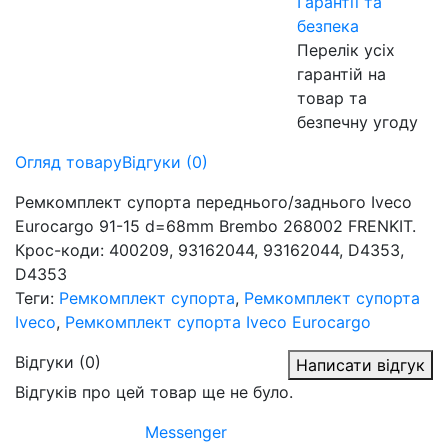
Гарантії та
безпека
Перелік усіх
гарантій на
товар та
безпечну угоду
Огляд товару
Відгуки (0)
Ремкомплект супорта переднього/заднього Iveco
Eurocargo 91-15 d=68mm Brembo 268002 FRENKIT.
Крос-коди: 400209, 93162044, 93162044, D4353,
D4353
Теги:
Ремкомплект супорта
,
Ремкомплект супорта
Iveco
,
Ремкомплект супорта Iveco Eurocargo
Відгуки (0)
Написати відгук
Відгуків про цей товар ще не було.
Messenger