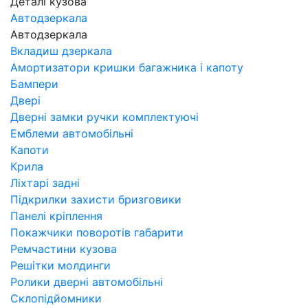
Деталі кузова
Автодзеркала
Автодзеркала
Вкладиш дзеркала
Амортизатори кришки багажника і капоту
Бампери
Двері
Дверні замки ручки комплектуючі
Емблеми автомобільні
Капоти
Крила
Ліхтарі задні
Підкрилки захисти бризговики
Панелі кріплення
Покажчики поворотів габарити
Ремчастини кузова
Решітки молдинги
Ролики дверні автомобільні
Склопідйомники