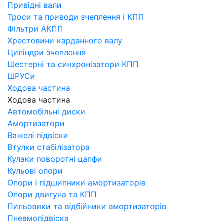
Привідні вали
Троси та приводи зчеплення і КПП
Фільтри АКПП
Хрестовини карданного валу
Циліндри зчеплення
Шестерні та синхронізатори КПП
ШРУСи
Ходова частина
Ходова частина
Автомобільні диски
Амортизатори
Важелі підвіски
Втулки стабілізатора
Кулаки поворотні цапфи
Кульові опори
Опори і підшипники амортизаторів
Опори двигуна та КПП
Пильовики та відбійники амортизаторів
Пневмопідвіска