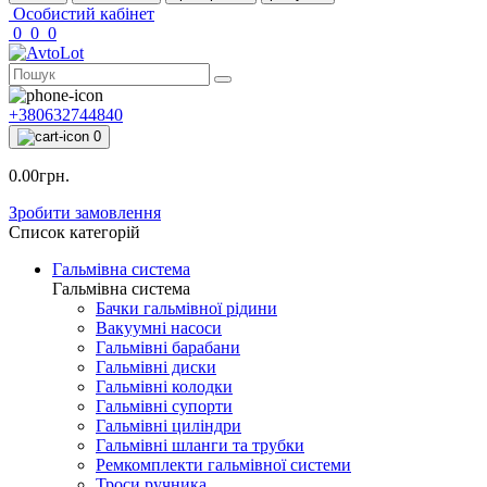
Особистий кабінет
0
0
0
+380632744840
0
0.00грн.
Зробити замовлення
Список категорій
Гальмівна система
Гальмівна система
Бачки гальмівної рідини
Вакуумні насоси
Гальмівні барабани
Гальмівні диски
Гальмівні колодки
Гальмівні супорти
Гальмівні циліндри
Гальмівні шланги та трубки
Ремкомплекти гальмівної системи
Троси ручника