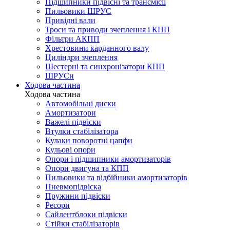
Підшипники підвісні та трансмісії
Пильовики ШРУС
Привідні вали
Троси та приводи зчеплення і КПП
Фільтри АКПП
Хрестовини карданного валу
Циліндри зчеплення
Шестерні та синхронізатори КПП
ШРУСи
Ходова частина
Ходова частина
Автомобільні диски
Амортизатори
Важелі підвіски
Втулки стабілізатора
Кулаки поворотні цапфи
Кульові опори
Опори і підшипники амортизаторів
Опори двигуна та КПП
Пильовики та відбійники амортизаторів
Пневмопідвіска
Пружини підвіски
Ресори
Сайлентблоки підвіски
Стійки стабілізаторів