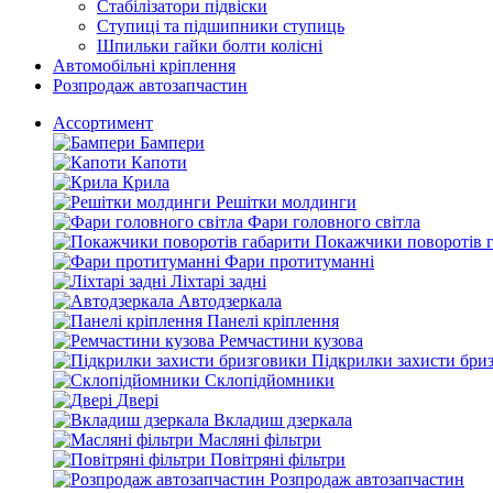
Стабілізатори підвіски
Ступиці та підшипники ступиць
Шпильки гайки болти колісні
Автомобільні кріплення
Розпродаж автозапчастин
Ассортимент
Бампери
Капоти
Крила
Решітки молдинги
Фари головного світла
Покажчики поворотів 
Фари протитуманні
Ліхтарі задні
Автодзеркала
Панелі кріплення
Ремчастини кузова
Підкрилки захисти бри
Склопідйомники
Двері
Вкладиш дзеркала
Масляні фільтри
Повітряні фільтри
Розпродаж автозапчастин