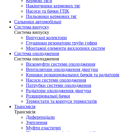
Кермові тяги
Накінечники кермових тяг
Насоси та бачки ГПК
Пильовики кермових тяг
Сальники автомобільні
Система випуску
Система випуску
Випускні колектори
Глушники резонатори труби гофри
Монтажні елементи вихлопних систем
Система охолодження
Система охолодження
Віскомуфти системи охолодження
Вентилятори охолодження двигуна
Кришки розширювальних бачків та радіаторів
Насоси системи охолодження
Патрубки системи охолодження
Радіатори охолодження двигуна
Розширювальні бачки
Термостати та корпуси термостатів
Трансмісія
Трансмісія
Диференціали
Зчеплення
Муфти еластичні