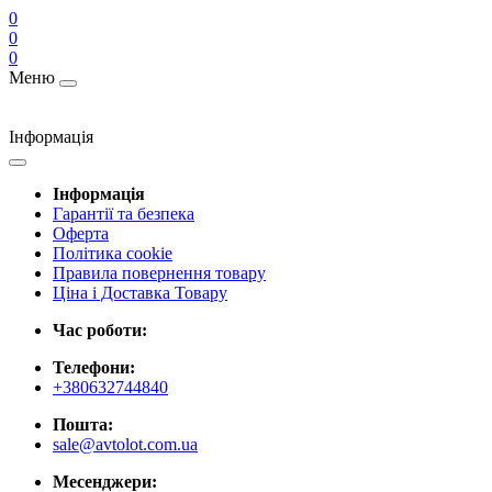
0
0
0
Меню
Інформація
Інформація
Гарантії та безпека
Оферта
Політика cookie
Правила повернення товару
Ціна і Доставка Товару
Час роботи:
Телефони:
+380632744840
Пошта:
sale@avtolot.com.ua
Месенджери: