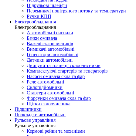
Підрульові шлейфи
Перемикачі повітряного потоку та температури
Ручки КПП
Електрообладнання
Електрообладнання
Автомобільні сигнали
Бачки омивача
Важелі склоочисників
Вимикачі автомобільні
Генератори автомобільні
Датчики автомобільні
Двигуни та трапеції склоочисників
Комплектуючі стартерів та генераторів
Насоси омивача скла та фар
Реле автомобільні
Склопідйомники
Стартери автомобільні
Форсунки омивача скла та фар
Щітки склоочисника
Підшипники
Прокладки автомобільні
Рульове управління
Рульове управління
Кермові рейки та механізми