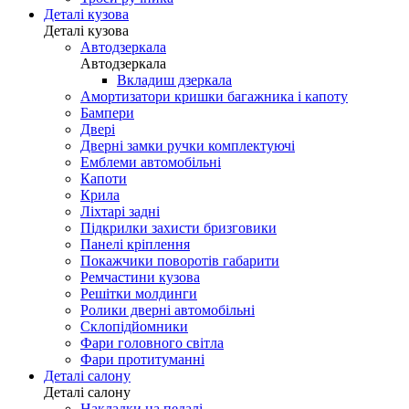
Деталі кузова
Деталі кузова
Автодзеркала
Автодзеркала
Вкладиш дзеркала
Амортизатори кришки багажника і капоту
Бампери
Двері
Дверні замки ручки комплектуючі
Емблеми автомобільні
Капоти
Крила
Ліхтарі задні
Підкрилки захисти бризговики
Панелі кріплення
Покажчики поворотів габарити
Ремчастини кузова
Решітки молдинги
Ролики дверні автомобільні
Склопідйомники
Фари головного світла
Фари протитуманні
Деталі салону
Деталі салону
Накладки на педалі