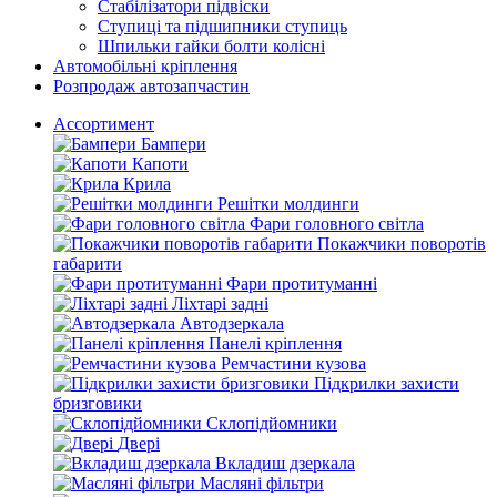
Стабілізатори підвіски
Ступиці та підшипники ступиць
Шпильки гайки болти колісні
Автомобільні кріплення
Розпродаж автозапчастин
Ассортимент
Бампери
Капоти
Крила
Решітки молдинги
Фари головного світла
Покажчики поворотів
габарити
Фари протитуманні
Ліхтарі задні
Автодзеркала
Панелі кріплення
Ремчастини кузова
Підкрилки захисти
бризговики
Склопідйомники
Двері
Вкладиш дзеркала
Масляні фільтри