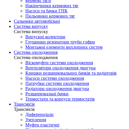
Кермові тяги
Накінечники кермових тяг
Насоси та бачки ГПК
Пильовики кермових тяг
Сальники автомобільні
Система випуску
Система випуску
Випускні колектори
Глушники резонатори труби гофри
Монтажні елементи вихлопних систем
Система охолодження
Система охолодження
Віскомуфти системи охолодження
Вентилятори охолодження двигуна
Кришки розширювальних бачків та радіаторів
Насоси системи охолодження
Патрубки системи охолодження
Радіатори охолодження двигуна
Розширювальні бачки
Термостати та корпуси термостатів
Трансмісія
Трансмісія
Диференціали
Зчеплення
Муфти еластичні