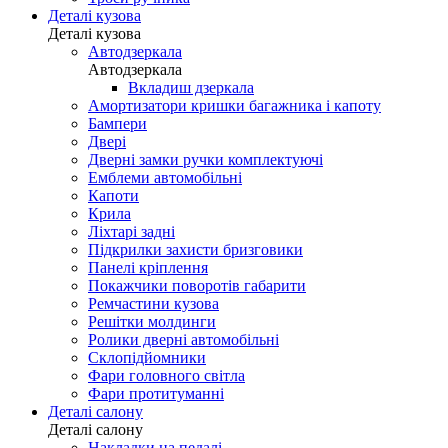
Деталі кузова
Деталі кузова
Автодзеркала
Автодзеркала
Вкладиш дзеркала
Амортизатори кришки багажника і капоту
Бампери
Двері
Дверні замки ручки комплектуючі
Емблеми автомобільні
Капоти
Крила
Ліхтарі задні
Підкрилки захисти бризговики
Панелі кріплення
Покажчики поворотів габарити
Ремчастини кузова
Решітки молдинги
Ролики дверні автомобільні
Склопідйомники
Фари головного світла
Фари протитуманні
Деталі салону
Деталі салону
Накладки на педалі