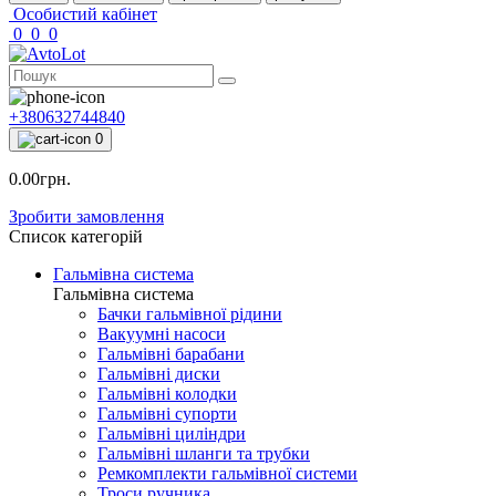
Особистий кабінет
0
0
0
+380632744840
0
0.00грн.
Зробити замовлення
Список категорій
Гальмівна система
Гальмівна система
Бачки гальмівної рідини
Вакуумні насоси
Гальмівні барабани
Гальмівні диски
Гальмівні колодки
Гальмівні супорти
Гальмівні циліндри
Гальмівні шланги та трубки
Ремкомплекти гальмівної системи
Троси ручника