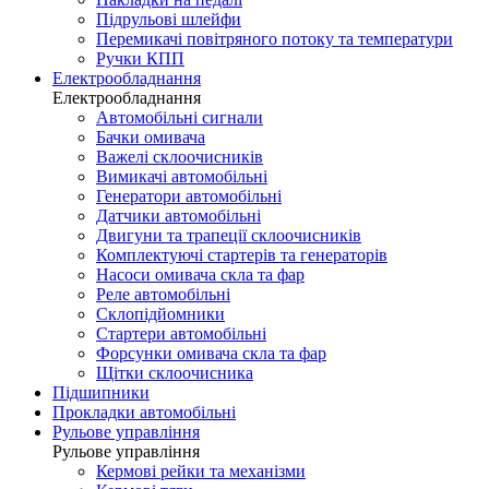
Підрульові шлейфи
Перемикачі повітряного потоку та температури
Ручки КПП
Електрообладнання
Електрообладнання
Автомобільні сигнали
Бачки омивача
Важелі склоочисників
Вимикачі автомобільні
Генератори автомобільні
Датчики автомобільні
Двигуни та трапеції склоочисників
Комплектуючі стартерів та генераторів
Насоси омивача скла та фар
Реле автомобільні
Склопідйомники
Стартери автомобільні
Форсунки омивача скла та фар
Щітки склоочисника
Підшипники
Прокладки автомобільні
Рульове управління
Рульове управління
Кермові рейки та механізми