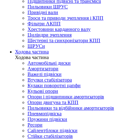
Підшипники підвісні та трансмісії
Пильовики ШРУС
Привідні вали
Троси та приводи зчеплення і КПП
Фільтри АКПП
Хрестовини карданного валу
Циліндри зчеплення
Шестерні та синхронізатори КПП
ШРУСи
Ходова частина
Ходова частина
Автомобільні диски
Амортизатори
Важелі підвіски
Втулки стабілізатора
Кулаки поворотні цапфи
Кульові опори
Опори і підшипники амортизаторів
Опори двигуна та КПП
Пильовики та відбійники амортизаторів
Пневмопідвіска
Пружини підвіски
Ресори
Сайлентблоки підвіски
Стійки стабілізаторів