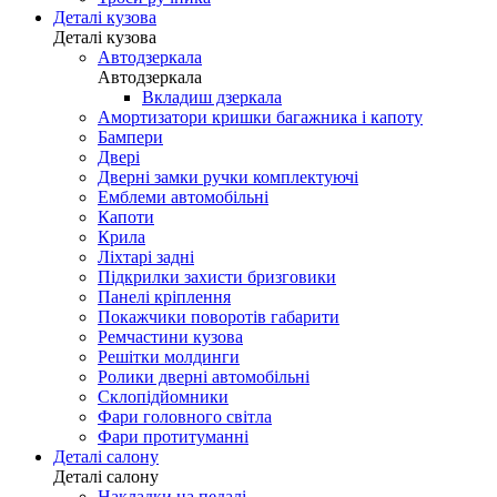
Деталі кузова
Деталі кузова
Автодзеркала
Автодзеркала
Вкладиш дзеркала
Амортизатори кришки багажника і капоту
Бампери
Двері
Дверні замки ручки комплектуючі
Емблеми автомобільні
Капоти
Крила
Ліхтарі задні
Підкрилки захисти бризговики
Панелі кріплення
Покажчики поворотів габарити
Ремчастини кузова
Решітки молдинги
Ролики дверні автомобільні
Склопідйомники
Фари головного світла
Фари протитуманні
Деталі салону
Деталі салону
Накладки на педалі