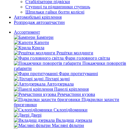
Стабілізатори підвіски
Ступиці та підшипники ступиць
Шпильки гайки болти колісні
Автомобільні кріплення
Розпродаж автозапчастин
Ассортимент
Бампери
Капоти
Крила
Решітки молдинги
Фари головного світла
Покажчики поворотів
габарити
Фари протитуманні
Ліхтарі задні
Автодзеркала
Панелі кріплення
Ремчастини кузова
Підкрилки захисти
бризговики
Склопідйомники
Двері
Вкладиш дзеркала
Масляні фільтри