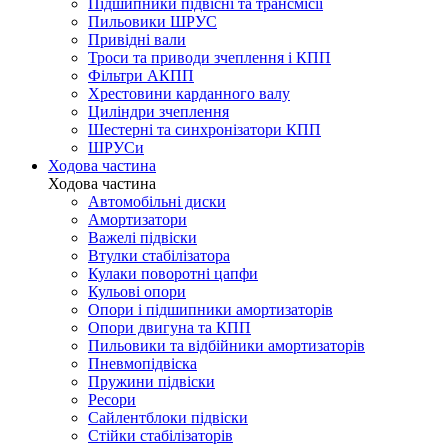
Підшипники підвісні та трансмісії
Пильовики ШРУС
Привідні вали
Троси та приводи зчеплення і КПП
Фільтри АКПП
Хрестовини карданного валу
Циліндри зчеплення
Шестерні та синхронізатори КПП
ШРУСи
Ходова частина
Ходова частина
Автомобільні диски
Амортизатори
Важелі підвіски
Втулки стабілізатора
Кулаки поворотні цапфи
Кульові опори
Опори і підшипники амортизаторів
Опори двигуна та КПП
Пильовики та відбійники амортизаторів
Пневмопідвіска
Пружини підвіски
Ресори
Сайлентблоки підвіски
Стійки стабілізаторів