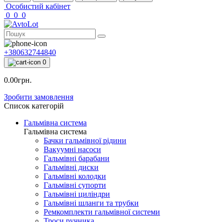
Особистий кабінет
0
0
0
+380632744840
0
0.00грн.
Зробити замовлення
Список категорій
Гальмівна система
Гальмівна система
Бачки гальмівної рідини
Вакуумні насоси
Гальмівні барабани
Гальмівні диски
Гальмівні колодки
Гальмівні супорти
Гальмівні циліндри
Гальмівні шланги та трубки
Ремкомплекти гальмівної системи
Троси ручника