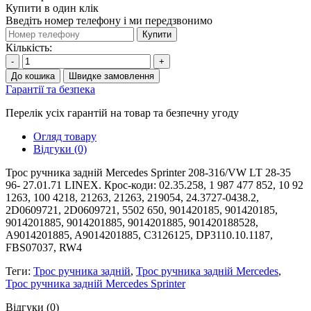
Купити в один клік
Введіть номер телефону і ми передзвонимо
Купити
Кількість:
-
+
До кошика
Швидке замовлення
Гарантії та безпека
Перелік усіх гарантій на товар та безпечну угоду
Огляд товару
Відгуки (0)
Трос ручника задній Mercedes Sprinter 208-316/VW LT 28-35
96- 27.01.71 LINEX. Крос-коди: 02.35.258, 1 987 477 852, 10 92
1263, 100 4218, 21263, 21263, 219054, 24.3727-0438.2,
2D0609721, 2D0609721, 5502 650, 901420185, 901420185,
9014201885, 9014201885, 9014201885, 901420188528,
A9014201885, A9014201885, C3126125, DP3110.10.1187,
FBS07037, RW4
Теги:
Трос ручника задній
,
Трос ручника задній Mercedes
,
Трос ручника задній Mercedes Sprinter
Відгуки (0)