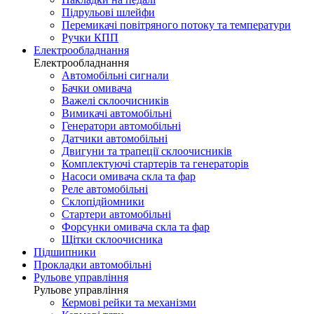
Підрульові шлейфи
Перемикачі повітряного потоку та температури
Ручки КПП
Електрообладнання
Електрообладнання
Автомобільні сигнали
Бачки омивача
Важелі склоочисників
Вимикачі автомобільні
Генератори автомобільні
Датчики автомобільні
Двигуни та трапеції склоочисників
Комплектуючі стартерів та генераторів
Насоси омивача скла та фар
Реле автомобільні
Склопідйомники
Стартери автомобільні
Форсунки омивача скла та фар
Щітки склоочисника
Підшипники
Прокладки автомобільні
Рульове управління
Рульове управління
Кермові рейки та механізми