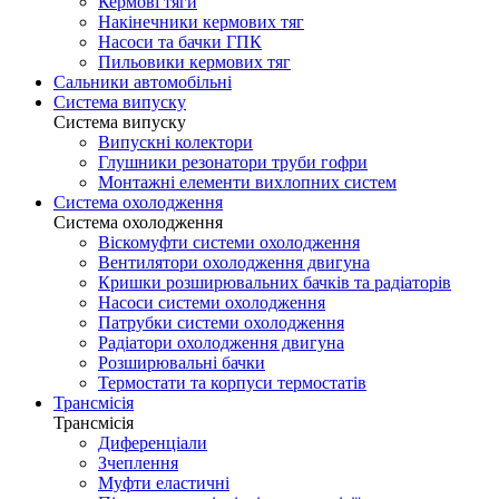
Кермові тяги
Накінечники кермових тяг
Насоси та бачки ГПК
Пильовики кермових тяг
Сальники автомобільні
Система випуску
Система випуску
Випускні колектори
Глушники резонатори труби гофри
Монтажні елементи вихлопних систем
Система охолодження
Система охолодження
Віскомуфти системи охолодження
Вентилятори охолодження двигуна
Кришки розширювальних бачків та радіаторів
Насоси системи охолодження
Патрубки системи охолодження
Радіатори охолодження двигуна
Розширювальні бачки
Термостати та корпуси термостатів
Трансмісія
Трансмісія
Диференціали
Зчеплення
Муфти еластичні