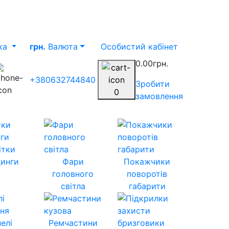
ка
грн.
Валюта
Особистий кабінет
0.00грн.
+380632744840
Зробити
0
замовлення
ітки
инги
Фари
Покажчики
головного
поворотів
світла
габарити
елі
Ремчастини