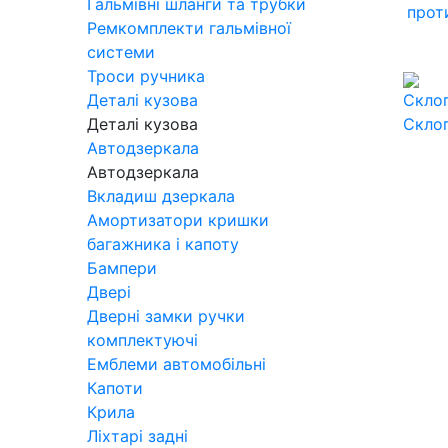
Гальмівні шланги та трубки
прот
Ремкомплекти гальмівної
системи
Троси ручника
Деталі кузова
Деталі кузова
Скло
Автодзеркала
Автодзеркала
Вкладиш дзеркала
Амортизатори кришки
багажника і капоту
Бампери
Двері
Дверні замки ручки
комплектуючі
Емблеми автомобільні
Капоти
Крила
Ліхтарі задні