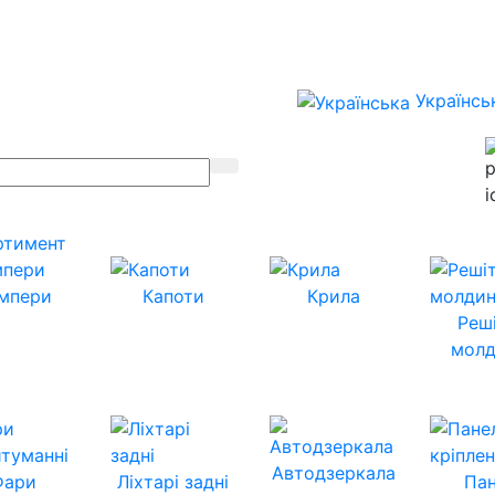
Українсь
ртимент
мпери
Капоти
Крила
Реш
молд
Автодзеркала
Фари
Ліхтарі задні
Пан