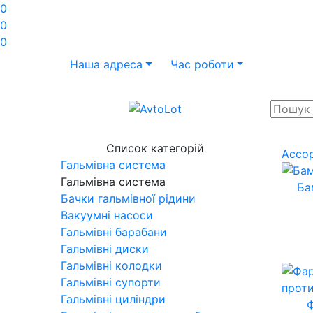
0
0
0
Наша адреса
Час роботи
Список категорій
Ассо
Гальмівна система
Гальмівна система
Ба
Бачки гальмівної рідини
Вакуумні насоси
Гальмівні барабани
Гальмівні диски
Гальмівні колодки
Гальмівні супорти
Гальмівні циліндри