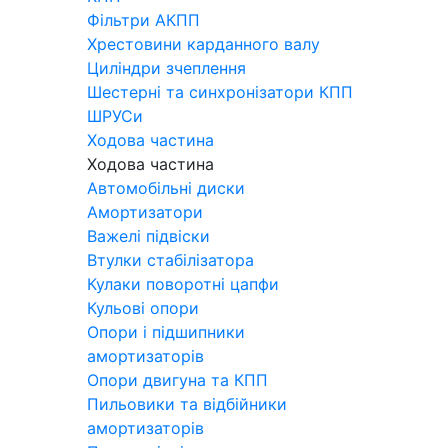
Фільтри АКПП
Хрестовини карданного валу
Циліндри зчеплення
Шестерні та синхронізатори КПП
ШРУСи
Ходова частина
Ходова частина
Автомобільні диски
Амортизатори
Важелі підвіски
Втулки стабілізатора
Кулаки поворотні цапфи
Кульові опори
Опори і підшипники
амортизаторів
Опори двигуна та КПП
Пильовики та відбійники
амортизаторів