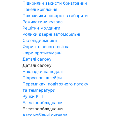
Підкрилки захисти бризговики
Панелі кріплення
Покажчики поворотів габарити
Ремчастини кузова
Решітки молдинги
Ролики дверні автомобільні
Склопідйомники
Фари головного світла
Фари протитуманні
Деталі салону
Деталі салону
Накладки на педалі
Підрульові шлейфи
Перемикачі повітряного потоку
та температури
Ручки КПП
Електрообладнання
Електрообладнання
Автомобільні сигнали