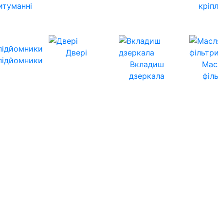
итуманні
кріп
Двері
підйомники
Вкладиш
Мас
дзеркала
філ