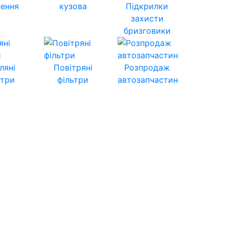
лення
кузова
Підкрилки
захисти
бризговики
ляні
Повітряні
Розпродаж
ьтри
фільтри
автозапчастин