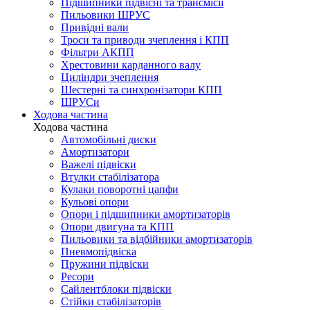
Підшипники підвісні та трансмісії
Пильовики ШРУС
Привідні вали
Троси та приводи зчеплення і КПП
Фільтри АКПП
Хрестовини карданного валу
Циліндри зчеплення
Шестерні та синхронізатори КПП
ШРУСи
Ходова частина
Ходова частина
Автомобільні диски
Амортизатори
Важелі підвіски
Втулки стабілізатора
Кулаки поворотні цапфи
Кульові опори
Опори і підшипники амортизаторів
Опори двигуна та КПП
Пильовики та відбійники амортизаторів
Пневмопідвіска
Пружини підвіски
Ресори
Сайлентблоки підвіски
Стійки стабілізаторів