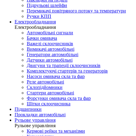
Підрульові шлейфи
Перемикачі повітряного потоку та температури
Ручки КПП
Електрообладнання
Електрообладнання
Автомобільні сигнали
Бачки омивача
Важелі склоочисників
Вимикачі автомобільні
Генератори автомобільні
Датчики автомобільні
Двигуни та трапеції склоочисників
Комплектуючі стартерів та генераторів
Насоси омивача скла та фар
Реле автомобільні
Склопідйомники
Стартери автомобільні
Форсунки омивача скла та фар
Щітки склоочисника
Підшипники
Прокладки автомобільні
Рульове управління
Рульове управління
Кермові рейки та механізми