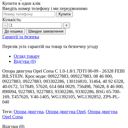
Купити в один клік
Введіть номер телефону і ми передзвонимо
Купити
Кількість:
-
+
До кошика
Швидке замовлення
Гарантії та безпека
Перелік усіх гарантій на товар та безпечну угоду
Огляд товару
Відгуки (0)
Опора двигуна Opel Corsa C 1.0-1.8/1.7DTI 00-09 - 26328 FEBI
BILSTEIN. Крос-коди: 009227883, 009227883, 08 46 000,
09227883, 09227883, 093302286, 130116810, 31464, 40 92 6328,
40-0172, 517849, 57620, 614 684 0029, 756498, 76628, 8 46 000,
890094, 9227883, 9227883, 93302286, 93302286, BSG 65-700-
169, T457620, V40-1405, WG1392105, WG1392852, ZPS-PL-
040
Теги:
Опора двигуна
,
Опора двигуна Opel
,
Опора двигуна
Opel Corsa
Відгуки (0)