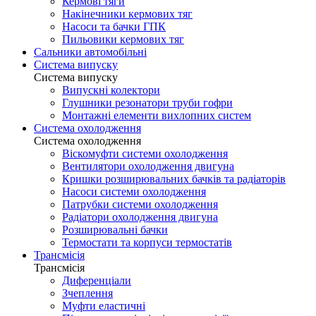
Кермові тяги
Накінечники кермових тяг
Насоси та бачки ГПК
Пильовики кермових тяг
Сальники автомобільні
Система випуску
Система випуску
Випускні колектори
Глушники резонатори труби гофри
Монтажні елементи вихлопних систем
Система охолодження
Система охолодження
Віскомуфти системи охолодження
Вентилятори охолодження двигуна
Кришки розширювальних бачків та радіаторів
Насоси системи охолодження
Патрубки системи охолодження
Радіатори охолодження двигуна
Розширювальні бачки
Термостати та корпуси термостатів
Трансмісія
Трансмісія
Диференціали
Зчеплення
Муфти еластичні