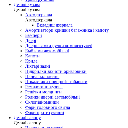
Деталі кузова
Деталі кузова
Автодзеркала
Автодзеркала
Вкладиш дзеркала
Амортизатори кришки багажника і капоту
Бампери
Двері
Дверні замки ручки комплектуючі
Емблеми автомобільні
Капоти
Крила
Ліхтарі задні
Підкрилки захисти бризговики
Панелі кріплення
Покажчики поворотів габарити
Ремчастини кузова
Решітки молдинги
Ролики дверні автомобільні
Склопідйомники
Фари головного світла
Фари протитуманні
Деталі салону
Деталі салону
Накладки на педалі