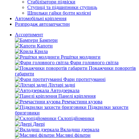
Стабілізатори підвіски
Ступиці та підшипники ступиць
Шпильки гайки болти колісні
Автомобільні кріплення
Розпродаж автозапчастин
Ассортимент
Бампери
Капоти
Крила
Решітки молдинги
Фари головного світла
Покажчики поворотів
габарити
Фари протитуманні
Ліхтарі задні
Автодзеркала
Панелі кріплення
Ремчастини кузова
Підкрилки захисти
бризговики
Склопідйомники
Двері
Вкладиш дзеркала
Масляні фільтри