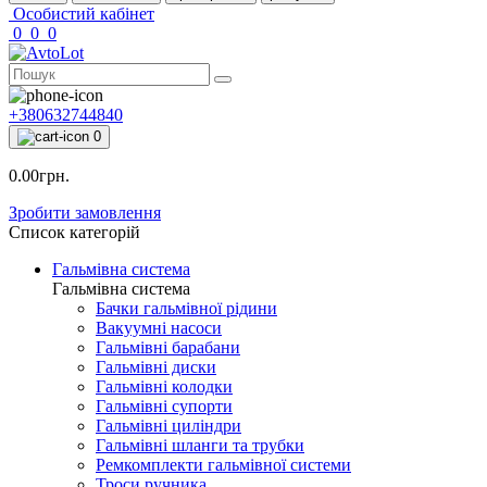
Особистий кабінет
0
0
0
+380632744840
0
0.00грн.
Зробити замовлення
Список категорій
Гальмівна система
Гальмівна система
Бачки гальмівної рідини
Вакуумні насоси
Гальмівні барабани
Гальмівні диски
Гальмівні колодки
Гальмівні супорти
Гальмівні циліндри
Гальмівні шланги та трубки
Ремкомплекти гальмівної системи
Троси ручника