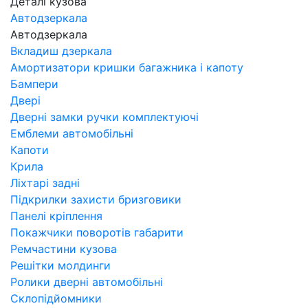
Деталі кузова
Автодзеркала
Автодзеркала
Вкладиш дзеркала
Амортизатори кришки багажника і капоту
Бампери
Двері
Дверні замки ручки комплектуючі
Емблеми автомобільні
Капоти
Крила
Ліхтарі задні
Підкрилки захисти бризговики
Панелі кріплення
Покажчики поворотів габарити
Ремчастини кузова
Решітки молдинги
Ролики дверні автомобільні
Склопідйомники