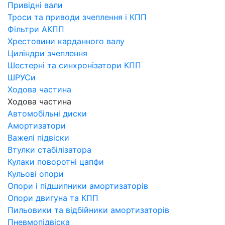
Привідні вали
Троси та приводи зчеплення і КПП
Фільтри АКПП
Хрестовини карданного валу
Циліндри зчеплення
Шестерні та синхронізатори КПП
ШРУСи
Ходова частина
Ходова частина
Автомобільні диски
Амортизатори
Важелі підвіски
Втулки стабілізатора
Кулаки поворотні цапфи
Кульові опори
Опори і підшипники амортизаторів
Опори двигуна та КПП
Пильовики та відбійники амортизаторів
Пневмопідвіска