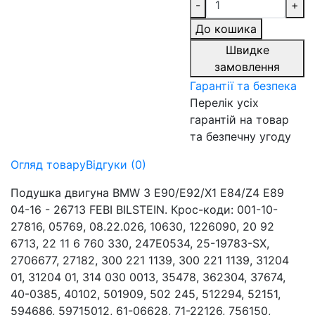
-
+
До кошика
Швидке
замовлення
Гарантії та безпека
Перелік усіх
гарантій на товар
та безпечну угоду
Огляд товару
Відгуки (0)
Подушка двигуна BMW 3 E90/E92/X1 E84/Z4 E89
04-16 - 26713 FEBI BILSTEIN. Крос-коди: 001-10-
27816, 05769, 08.22.026, 10630, 1226090, 20 92
6713, 22 11 6 760 330, 247E0534, 25-19783-SX,
2706677, 27182, 300 221 1139, 300 221 1139, 31204
01, 31204 01, 314 030 0013, 35478, 362304, 37674,
40-0385, 40102, 501909, 502 245, 512294, 52151,
594686, 59715012, 61-06628, 71-22126, 756150,