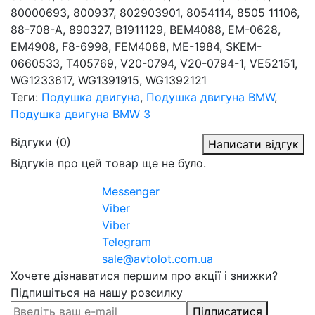
80000693, 800937, 802903901, 8054114, 8505 11106,
88-708-A, 890327, B1911129, BEM4088, EM-0628,
EM4908, F8-6998, FEM4088, ME-1984, SKEM-
0660533, T405769, V20-0794, V20-0794-1, VE52151,
WG1233617, WG1391915, WG1392121
Теги:
Подушка двигуна
,
Подушка двигуна BMW
,
Подушка двигуна BMW 3
Відгуки (0)
Написати відгук
Відгуків про цей товар ще не було.
Messenger
Viber
Viber
Telegram
sale@avtolot.com.ua
Хочете дізнаватися першим про акції і знижки?
Підпишіться на нашу розсилку
Підписатися