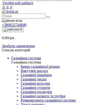
Особистий кабінет
0
0
0
+380632744840
0
0.00грн.
Зробити замовлення
Список категорій
Гальмівна система
Гальмівна система
Бачки гальмівної рідини
Вакуумні насоси
Гальмівні барабани
Гальмівні диски
Гальмівні колодки
Гальмівні супорти
Гальмівні циліндри
Гальмівні шланги та трубки
Ремкомплекти гальмівної системи
Троси ручника