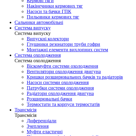
Кермові тяги
Накінечники кермових тяг
Насоси та бачки ГПК
Пильовики кермових тяг
Сальники автомобільні
Система випуску
Система випуску
Випускні колектори
Глушники резонатори труби гофри
Монтажні елементи вихлопних систем
Система охолодження
Система охолодження
Віскомуфти системи охолодження
Вентилятори охолодження двигуна
Кришки розширювальних бачків та радіаторів
Насоси системи охолодження
Патрубки системи охолодження
Радіатори охолодження двигуна
Розширювальні бачки
Термостати та корпуси термостатів
Трансмісія
Трансмісія
Диференціали
Зчеплення
Муфти еластичні