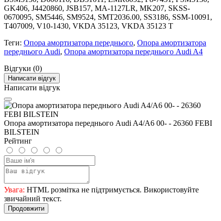
GK406, J4420860, JSB157, MA-1127LR, MK207, SKSS-
0670095, SM5446, SM9524, SMT2036.00, SS3186, SSM-10091,
T407009, V10-1430, VKDA 35123, VKDA 35123 T
Теги:
Опора амортизатора переднього
,
Опора амортизатора
переднього Audi
,
Опора амортизатора переднього Audi A4
Відгуки (0)
Написати відгук
Написати відгук
Опора амортизатора переднього Audi A4/A6 00- - 26360 FEBI
BILSTEIN
Рейтинг
Увага:
HTML розмітка не підтримується. Використовуйте
звичайний текст.
Продовжити