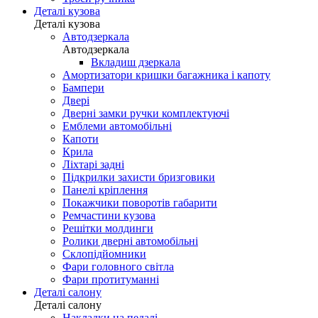
Деталі кузова
Деталі кузова
Автодзеркала
Автодзеркала
Вкладиш дзеркала
Амортизатори кришки багажника і капоту
Бампери
Двері
Дверні замки ручки комплектуючі
Емблеми автомобільні
Капоти
Крила
Ліхтарі задні
Підкрилки захисти бризговики
Панелі кріплення
Покажчики поворотів габарити
Ремчастини кузова
Решітки молдинги
Ролики дверні автомобільні
Склопідйомники
Фари головного світла
Фари протитуманні
Деталі салону
Деталі салону
Накладки на педалі