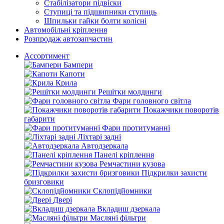
Стабілізатори підвіски
Ступиці та підшипники ступиць
Шпильки гайки болти колісні
Автомобільні кріплення
Розпродаж автозапчастин
Ассортимент
Бампери
Капоти
Крила
Решітки молдинги
Фари головного світла
Покажчики поворотів
габарити
Фари протитуманні
Ліхтарі задні
Автодзеркала
Панелі кріплення
Ремчастини кузова
Підкрилки захисти
бризговики
Склопідйомники
Двері
Вкладиш дзеркала
Масляні фільтри