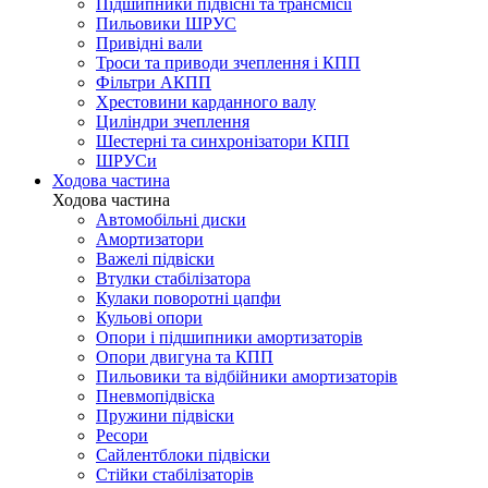
Підшипники підвісні та трансмісії
Пильовики ШРУС
Привідні вали
Троси та приводи зчеплення і КПП
Фільтри АКПП
Хрестовини карданного валу
Циліндри зчеплення
Шестерні та синхронізатори КПП
ШРУСи
Ходова частина
Ходова частина
Автомобільні диски
Амортизатори
Важелі підвіски
Втулки стабілізатора
Кулаки поворотні цапфи
Кульові опори
Опори і підшипники амортизаторів
Опори двигуна та КПП
Пильовики та відбійники амортизаторів
Пневмопідвіска
Пружини підвіски
Ресори
Сайлентблоки підвіски
Стійки стабілізаторів