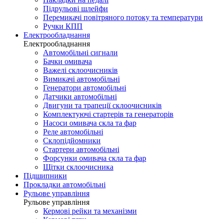
Підрульові шлейфи
Перемикачі повітряного потоку та температури
Ручки КПП
Електрообладнання
Електрообладнання
Автомобільні сигнали
Бачки омивача
Важелі склоочисників
Вимикачі автомобільні
Генератори автомобільні
Датчики автомобільні
Двигуни та трапеції склоочисників
Комплектуючі стартерів та генераторів
Насоси омивача скла та фар
Реле автомобільні
Склопідйомники
Стартери автомобільні
Форсунки омивача скла та фар
Щітки склоочисника
Підшипники
Прокладки автомобільні
Рульове управління
Рульове управління
Кермові рейки та механізми