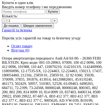
Купити в один клік
Введіть номер телефону і ми передзвонимо
Купити
Кількість:
-
+
До кошика
Швидке замовлення
Гарантії та безпека
Перелік усіх гарантій на товар та безпечну угоду
Огляд товару
Відгуки (0)
Опора амортизатора переднього Audi A4/A6 00- - 26360 FEBI
BILSTEIN. Крос-коди: 001-10-28963, 07009, 100 412 0096, 100
412 0096, 101988, 110 447, 110070210, 11421013/S, 1142400900,
1180S0096, 12-17535-SX, 12-224463, 12-224463, 150213, 17437,
180054460, 21210z, 25859 01, 25859 01, 32 92 6360, 35039,
370099, 37855, 391876, 413014, 44120882601, 45AU0240,
461173, 502429, 50957, 510383, 52528, 63-09463, 6490265,
684711, 72-2399, 73-24568, 80000248, 80000248, 800365, 802
200, 802 200, 814 0099 10, 814 0099 10, 837403, 8400134, 8500
29922, 8500 29922, 87-687-A, 8E0 412 377, 8E0 412 377, 8E0
412 377 C, 8E0 412 377 C, 9005620, AD-VW-039, B19199,
BSM5130, D600116, DB31011, EMR6092, F8-7451, FSM5130,