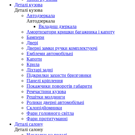
Деталі кузова
Деталі кузова
Автодзеркала
Автодзеркала
Вкладиш дзеркала
Амортизатори кришки багажника і капоту
Бампери
Двері
Дверні замки ручки комплектуючі
Емблеми автомобільні
Капоти
Крила
Ліхтарі задні
Підкрилки захисти бризговики
Панелі кріплення
Покажчики поворотів габарити
Ремчастини кузова
Решітки молдинги
Ролики дверні автомобільні
Склопідйомники
Фари головного світла
Фари протитуманні
Деталі салону
Деталі салону
Накладки на педалі