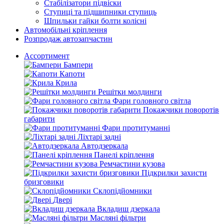
Стабілізатори підвіски
Ступиці та підшипники ступиць
Шпильки гайки болти колісні
Автомобільні кріплення
Розпродаж автозапчастин
Ассортимент
Бампери
Капоти
Крила
Решітки молдинги
Фари головного світла
Покажчики поворотів
габарити
Фари протитуманні
Ліхтарі задні
Автодзеркала
Панелі кріплення
Ремчастини кузова
Підкрилки захисти
бризговики
Склопідйомники
Двері
Вкладиш дзеркала
Масляні фільтри