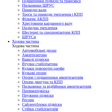
Підшипники підвісні та трансмісії
Пильовики ШРУС
Привідні вали
Троси та приводи зчеплення і КПП
Фільтри АКПП
Хрестовини карданного валу
Циліндри зчеплення
Шестерні та синхронізатори КПП
ШРУСи
Ходова частина
Ходова частина
Автомобільні диски
Амортизатори
Важелі підвіски
Втулки стабілізатора
Кулаки поворотні цапфи
Кульові опори
Опори і підшипники амортизаторів
Опори двигуна та КПП
Пильовики та відбійники амортизаторів
Пневмопідвіска
Пружини підвіски
Ресори
Сайлентблоки підвіски
Стійки стабілізаторів