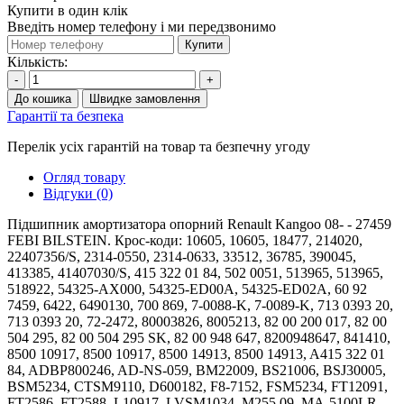
Купити в один клік
Введіть номер телефону і ми передзвонимо
Купити
Кількість:
-
+
До кошика
Швидке замовлення
Гарантії та безпека
Перелік усіх гарантій на товар та безпечну угоду
Огляд товару
Відгуки (0)
Підшипник амортизатора опорний Renault Kangoo 08- - 27459
FEBI BILSTEIN. Крос-коди: 10605, 10605, 18477, 214020,
22407356/S, 2314-0550, 2314-0633, 33512, 36785, 390045,
413385, 41407030/S, 415 322 01 84, 502 0051, 513965, 513965,
518922, 54325-AX000, 54325-ED00A, 54325-ED02A, 60 92
7459, 6422, 6490130, 700 869, 7-0088-K, 7-0089-K, 713 0393 20,
713 0393 20, 72-2472, 80003826, 8005213, 82 00 200 017, 82 00
504 295, 82 00 504 295 SK, 82 00 948 647, 8200948647, 841410,
8500 10917, 8500 10917, 8500 14913, 8500 14913, A415 322 01
84, ADBP800246, AD-NS-059, BM22009, BS21006, BSJ30005,
BSM5234, CTSM9110, D600182, F8-7152, FSM5234, FT12091,
FT2586, FT2588, L10917, LVSM1034, M255.09, MA-5100LR,