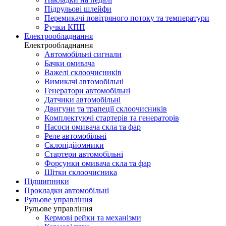
Підрульові шлейфи
Перемикачі повітряного потоку та температури
Ручки КПП
Електрообладнання
Електрообладнання
Автомобільні сигнали
Бачки омивача
Важелі склоочисників
Вимикачі автомобільні
Генератори автомобільні
Датчики автомобільні
Двигуни та трапеції склоочисників
Комплектуючі стартерів та генераторів
Насоси омивача скла та фар
Реле автомобільні
Склопідйомники
Стартери автомобільні
Форсунки омивача скла та фар
Щітки склоочисника
Підшипники
Прокладки автомобільні
Рульове управління
Рульове управління
Кермові рейки та механізми