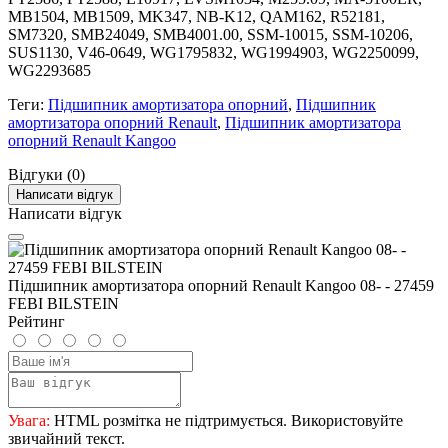
MB1504, MB1509, MK347, NB-K12, QAM162, R52181,
SM7320, SMB24049, SMB4001.00, SSM-10015, SSM-10206,
SUS1130, V46-0649, WG1795832, WG1994903, WG2250099,
WG2293685
Теги:
Підшипник амортизатора опорний
,
Підшипник
амортизатора опорний Renault
,
Підшипник амортизатора
опорний Renault Kangoo
Відгуки (0)
Написати відгук
Написати відгук
Підшипник амортизатора опорний Renault Kangoo 08- - 27459
FEBI BILSTEIN
Рейтинг
Увага:
HTML розмітка не підтримується. Використовуйте
звичайний текст.