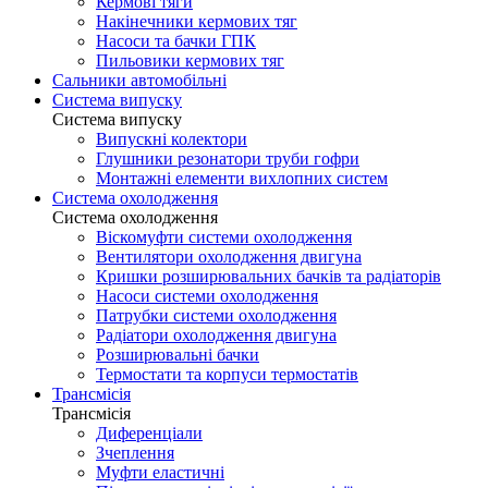
Кермові тяги
Накінечники кермових тяг
Насоси та бачки ГПК
Пильовики кермових тяг
Сальники автомобільні
Система випуску
Система випуску
Випускні колектори
Глушники резонатори труби гофри
Монтажні елементи вихлопних систем
Система охолодження
Система охолодження
Віскомуфти системи охолодження
Вентилятори охолодження двигуна
Кришки розширювальних бачків та радіаторів
Насоси системи охолодження
Патрубки системи охолодження
Радіатори охолодження двигуна
Розширювальні бачки
Термостати та корпуси термостатів
Трансмісія
Трансмісія
Диференціали
Зчеплення
Муфти еластичні