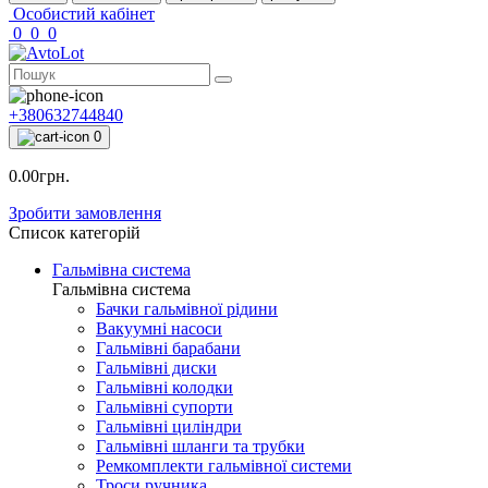
Особистий кабінет
0
0
0
+380632744840
0
0.00грн.
Зробити замовлення
Список категорій
Гальмівна система
Гальмівна система
Бачки гальмівної рідини
Вакуумні насоси
Гальмівні барабани
Гальмівні диски
Гальмівні колодки
Гальмівні супорти
Гальмівні циліндри
Гальмівні шланги та трубки
Ремкомплекти гальмівної системи
Троси ручника