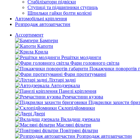
Стабілізатори підвіски
Ступиці та підшипники ступиць
Шпильки гайки болти колісні
Автомобільні кріплення
Розпродаж автозапчастин
Ассортимент
Бампери
Капоти
Крила
Решітки молдинги
Фари головного світла
Покажчики поворотів 
Фари протитуманні
Ліхтарі задні
Автодзеркала
Панелі кріплення
Ремчастини кузова
Підкрилки захисти бри
Склопідйомники
Двері
Вкладиш дзеркала
Масляні фільтри
Повітряні фільтри
Розпродаж автозапчастин