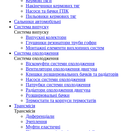
Кермові тяги
Накінечники кермових тяг
Насоси та бачки ГПК
Пильовики кермових тяг
Сальники автомобільні
Система випуску
Система випуску
Випускні колектори
Глушники резонатори труби гофри
Монтажні елементи вихлопних систем
Система охолодження
Система охолодження
Віскомуфти системи охолодження
Вентилятори охолодження двигуна
Кришки розширювальних бачків та радіаторів
Насоси системи охолодження
Патрубки системи охолодження
Радіатори охолодження двигуна
Розширювальні бачки
Термостати та корпуси термостатів
Трансмісія
Трансмісія
Диференціали
Зчеплення
Муфти еластичні