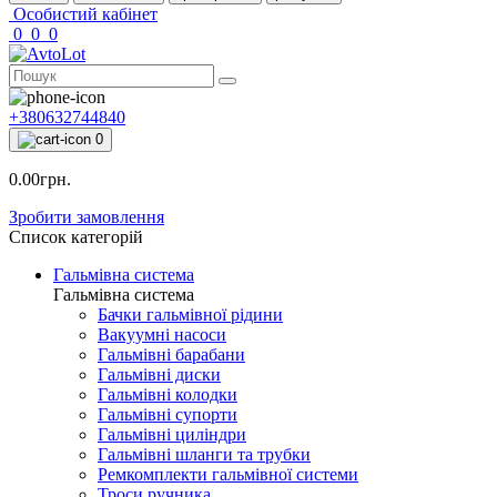
Особистий кабінет
0
0
0
+380632744840
0
0.00грн.
Зробити замовлення
Список категорій
Гальмівна система
Гальмівна система
Бачки гальмівної рідини
Вакуумні насоси
Гальмівні барабани
Гальмівні диски
Гальмівні колодки
Гальмівні супорти
Гальмівні циліндри
Гальмівні шланги та трубки
Ремкомплекти гальмівної системи
Троси ручника