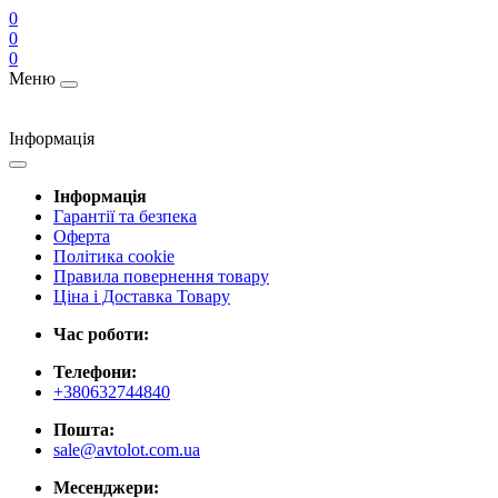
0
0
0
Меню
Інформація
Інформація
Гарантії та безпека
Оферта
Політика cookie
Правила повернення товару
Ціна і Доставка Товару
Час роботи:
Телефони:
+380632744840
Пошта:
sale@avtolot.com.ua
Месенджери: