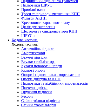
Підшипники підвісні та трансмісії
Пильовики ШРУС
Привідні вали
Троси та приводи зчеплення і КПП
Фільтри АКПП
Хрестовини карданного валу
Циліндри зчеплення
Шестерні та синхронізатори КПП
ШРУСи
Ходова частина
Ходова частина
Автомобільні диски
Амортизатори
Важелі підвіски
Втулки стабілізатора
Кулаки поворотні цапфи
Кульові опори
Опори і підшипники амортизаторів
Опори двигуна та КПП
Пильовики та відбійники амортизаторів
Пневмопідвіска
Пружини підвіски
Ресори
Сайлентблоки підвіски
Стійки стабілізаторів