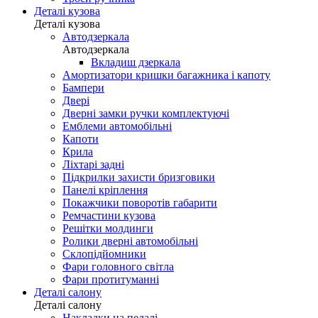
Деталі кузова
Деталі кузова
Автодзеркала
Автодзеркала
Вкладиш дзеркала
Амортизатори кришки багажника і капоту
Бампери
Двері
Дверні замки ручки комплектуючі
Емблеми автомобільні
Капоти
Крила
Ліхтарі задні
Підкрилки захисти бризговики
Панелі кріплення
Покажчики поворотів габарити
Ремчастини кузова
Решітки молдинги
Ролики дверні автомобільні
Склопідйомники
Фари головного світла
Фари протитуманні
Деталі салону
Деталі салону
Накладки на педалі