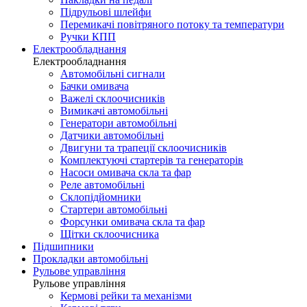
Підрульові шлейфи
Перемикачі повітряного потоку та температури
Ручки КПП
Електрообладнання
Електрообладнання
Автомобільні сигнали
Бачки омивача
Важелі склоочисників
Вимикачі автомобільні
Генератори автомобільні
Датчики автомобільні
Двигуни та трапеції склоочисників
Комплектуючі стартерів та генераторів
Насоси омивача скла та фар
Реле автомобільні
Склопідйомники
Стартери автомобільні
Форсунки омивача скла та фар
Щітки склоочисника
Підшипники
Прокладки автомобільні
Рульове управління
Рульове управління
Кермові рейки та механізми