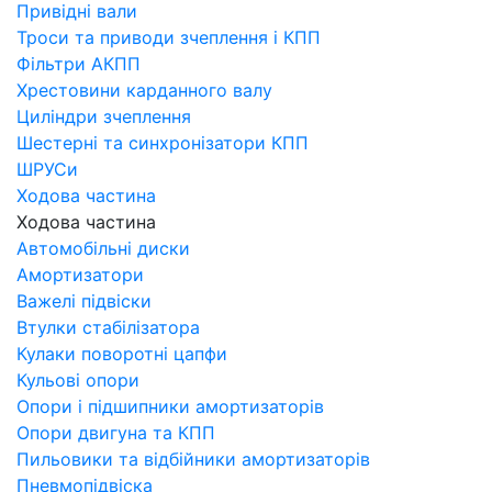
Привідні вали
Троси та приводи зчеплення і КПП
Фільтри АКПП
Хрестовини карданного валу
Циліндри зчеплення
Шестерні та синхронізатори КПП
ШРУСи
Ходова частина
Ходова частина
Автомобільні диски
Амортизатори
Важелі підвіски
Втулки стабілізатора
Кулаки поворотні цапфи
Кульові опори
Опори і підшипники амортизаторів
Опори двигуна та КПП
Пильовики та відбійники амортизаторів
Пневмопідвіска