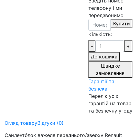
Введіть номер
телефону і ми
передзвонимо
Купити
Кількість:
-
+
До кошика
Швидке
замовлення
Гарантії та
безпека
Перелік усіх
гарантій на товар
та безпечну угоду
Огляд товару
Відгуки (0)
Сайлентблок важеля переднього/зверху Renault