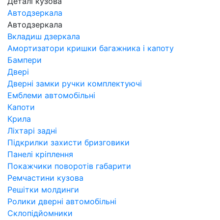
Деталі кузова
Автодзеркала
Автодзеркала
Вкладиш дзеркала
Амортизатори кришки багажника і капоту
Бампери
Двері
Дверні замки ручки комплектуючі
Емблеми автомобільні
Капоти
Крила
Ліхтарі задні
Підкрилки захисти бризговики
Панелі кріплення
Покажчики поворотів габарити
Ремчастини кузова
Решітки молдинги
Ролики дверні автомобільні
Склопідйомники