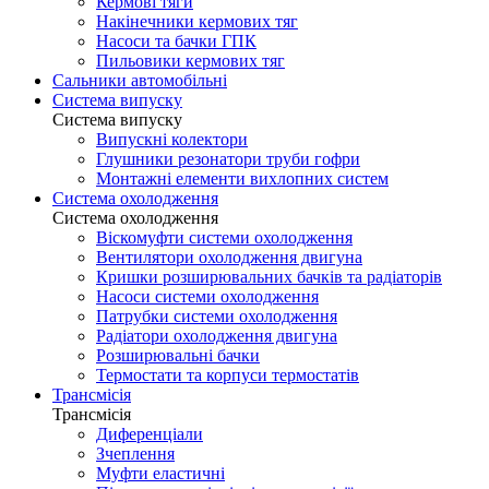
Кермові тяги
Накінечники кермових тяг
Насоси та бачки ГПК
Пильовики кермових тяг
Сальники автомобільні
Система випуску
Система випуску
Випускні колектори
Глушники резонатори труби гофри
Монтажні елементи вихлопних систем
Система охолодження
Система охолодження
Віскомуфти системи охолодження
Вентилятори охолодження двигуна
Кришки розширювальних бачків та радіаторів
Насоси системи охолодження
Патрубки системи охолодження
Радіатори охолодження двигуна
Розширювальні бачки
Термостати та корпуси термостатів
Трансмісія
Трансмісія
Диференціали
Зчеплення
Муфти еластичні