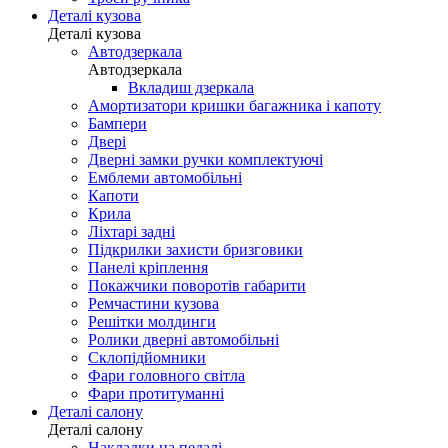
Деталі кузова
Деталі кузова
Автодзеркала
Автодзеркала
Вкладиш дзеркала
Амортизатори кришки багажника і капоту
Бампери
Двері
Дверні замки ручки комплектуючі
Емблеми автомобільні
Капоти
Крила
Ліхтарі задні
Підкрилки захисти бризговики
Панелі кріплення
Покажчики поворотів габарити
Ремчастини кузова
Решітки молдинги
Ролики дверні автомобільні
Склопідйомники
Фари головного світла
Фари протитуманні
Деталі салону
Деталі салону
Накладки на педалі