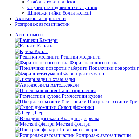
Стабілізатори підвіски
Ступиці та підшипники ступиць
Шпильки гайки болти колісні
Автомобільні кріплення
Розпродаж автозапчастин
Ассортимент
Бампери
Капоти
Крила
Решітки молдинги
Фари головного світла
Покажчики поворотів 
Фари протитуманні
Ліхтарі задні
Автодзеркала
Панелі кріплення
Ремчастини кузова
Підкрилки захисти бри
Склопідйомники
Двері
Вкладиш дзеркала
Масляні фільтри
Повітряні фільтри
Розпродаж автозапчастин