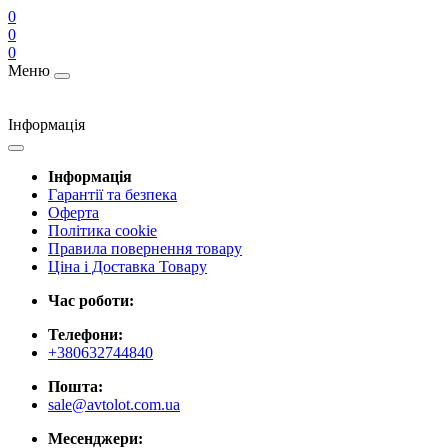
0
0
0
Меню
Інформація
Інформація
Гарантії та безпека
Оферта
Політика cookie
Правила повернення товару
Ціна і Доставка Товару
Час роботи:
Телефони:
+380632744840
Пошта:
sale@avtolot.com.ua
Месенджери: