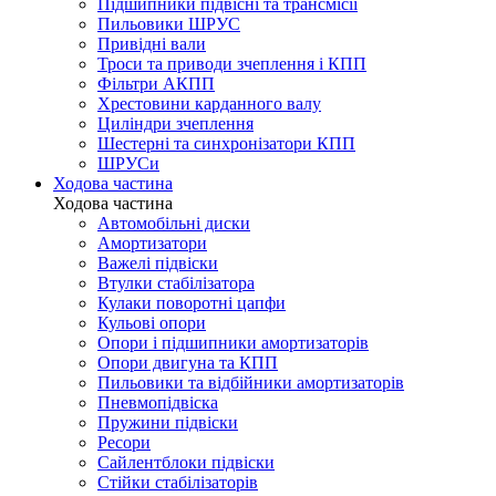
Підшипники підвісні та трансмісії
Пильовики ШРУС
Привідні вали
Троси та приводи зчеплення і КПП
Фільтри АКПП
Хрестовини карданного валу
Циліндри зчеплення
Шестерні та синхронізатори КПП
ШРУСи
Ходова частина
Ходова частина
Автомобільні диски
Амортизатори
Важелі підвіски
Втулки стабілізатора
Кулаки поворотні цапфи
Кульові опори
Опори і підшипники амортизаторів
Опори двигуна та КПП
Пильовики та відбійники амортизаторів
Пневмопідвіска
Пружини підвіски
Ресори
Сайлентблоки підвіски
Стійки стабілізаторів