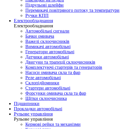
Підрульові шлейфи
Перемикачі повітряного потоку та температури
Ручки КПП
Електрообладнання
Електрообладнання
Автомобільні сигнали
Бачки омивача
Важелі склоочисників
Вимикачі автомобільні
Генератори автомобільні
Датчики автомобільні
Двигуни та трапеції склоочисників
Комплектуючі стартерів та генераторів
Насоси омивача скла та фар
Реле автомобільні
Склопідйомники
Стартери автомобільні
Форсунки омивача скла та фар
Щітки склоочисника
Підшипники
Прокладки автомобільні
Рульове управління
Рульове управління
Кермові рейки та механізми