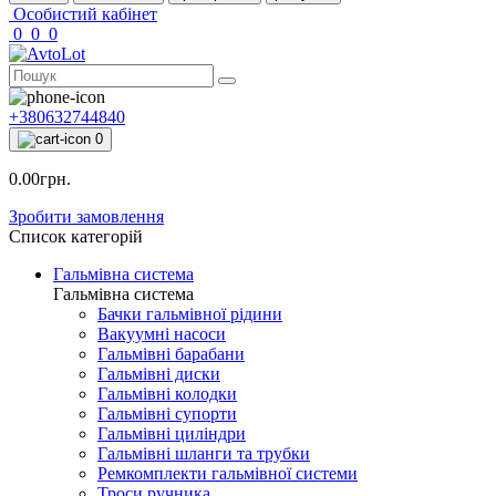
Особистий кабінет
0
0
0
+380632744840
0
0.00грн.
Зробити замовлення
Список категорій
Гальмівна система
Гальмівна система
Бачки гальмівної рідини
Вакуумні насоси
Гальмівні барабани
Гальмівні диски
Гальмівні колодки
Гальмівні супорти
Гальмівні циліндри
Гальмівні шланги та трубки
Ремкомплекти гальмівної системи
Троси ручника