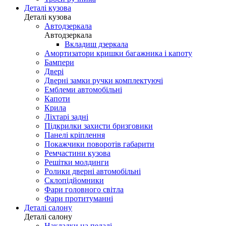
Деталі кузова
Деталі кузова
Автодзеркала
Автодзеркала
Вкладиш дзеркала
Амортизатори кришки багажника і капоту
Бампери
Двері
Дверні замки ручки комплектуючі
Емблеми автомобільні
Капоти
Крила
Ліхтарі задні
Підкрилки захисти бризговики
Панелі кріплення
Покажчики поворотів габарити
Ремчастини кузова
Решітки молдинги
Ролики дверні автомобільні
Склопідйомники
Фари головного світла
Фари протитуманні
Деталі салону
Деталі салону
Накладки на педалі