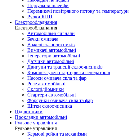
Підрульові шлейфи
Перемикачі повітряного потоку та температури
Ручки КПП
Електрообладнання
Електрообладнання
Автомобільні сигнали
Бачки омивача
Важелі склоочисників
Вимикачі автомобільні
Генератори автомобільні
Датчики автомобільні
Двигуни та трапеції склоочисників
Комплектуючі стартерів та генераторів
Насоси омивача скла та фар
Реле автомобільні
Склопідйомники
Стартери автомобільні
Форсунки омивача скла та фар
Щітки склоочисника
Підшипники
Прокладки автомобільні
Рульове управління
Рульове управління
Кермові рейки та механізми