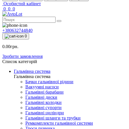
Особистий кабінет
0
0
0
+380632744840
0
0.00грн.
Зробити замовлення
Список категорій
Гальмівна система
Гальмівна система
Бачки гальмівної рідини
Вакуумні насоси
Гальмівні барабани
Гальмівні диски
Гальмівні колодки
Гальмівні супорти
Гальмівні циліндри
Гальмівні шланги та трубки
Ремкомплекти гальмівної системи
Троси ручника