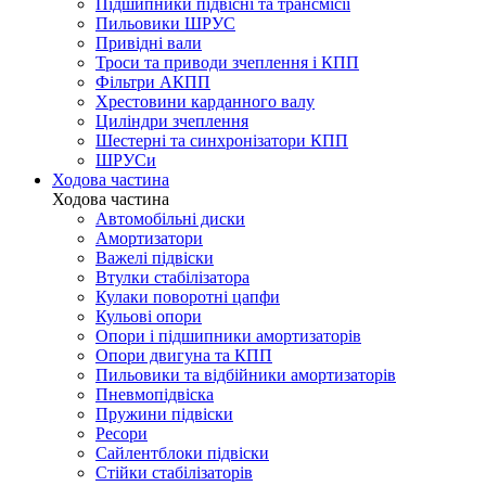
Підшипники підвісні та трансмісії
Пильовики ШРУС
Привідні вали
Троси та приводи зчеплення і КПП
Фільтри АКПП
Хрестовини карданного валу
Циліндри зчеплення
Шестерні та синхронізатори КПП
ШРУСи
Ходова частина
Ходова частина
Автомобільні диски
Амортизатори
Важелі підвіски
Втулки стабілізатора
Кулаки поворотні цапфи
Кульові опори
Опори і підшипники амортизаторів
Опори двигуна та КПП
Пильовики та відбійники амортизаторів
Пневмопідвіска
Пружини підвіски
Ресори
Сайлентблоки підвіски
Стійки стабілізаторів