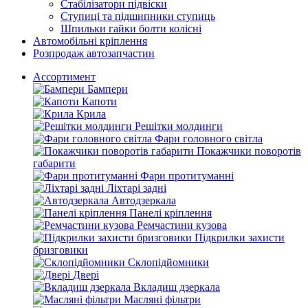
Стабілізатори підвіски
Ступиці та підшипники ступиць
Шпильки гайки болти колісні
Автомобільні кріплення
Розпродаж автозапчастин
Ассортимент
Бампери
Капоти
Крила
Решітки молдинги
Фари головного світла
Покажчики поворотів
габарити
Фари протитуманні
Ліхтарі задні
Автодзеркала
Панелі кріплення
Ремчастини кузова
Підкрилки захисти
бризговики
Склопідйомники
Двері
Вкладиш дзеркала
Масляні фільтри