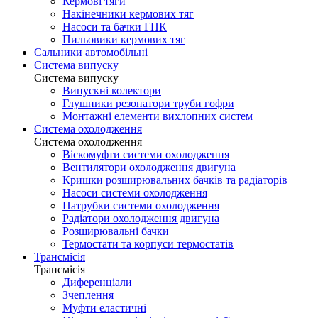
Кермові тяги
Накінечники кермових тяг
Насоси та бачки ГПК
Пильовики кермових тяг
Сальники автомобільні
Система випуску
Система випуску
Випускні колектори
Глушники резонатори труби гофри
Монтажні елементи вихлопних систем
Система охолодження
Система охолодження
Віскомуфти системи охолодження
Вентилятори охолодження двигуна
Кришки розширювальних бачків та радіаторів
Насоси системи охолодження
Патрубки системи охолодження
Радіатори охолодження двигуна
Розширювальні бачки
Термостати та корпуси термостатів
Трансмісія
Трансмісія
Диференціали
Зчеплення
Муфти еластичні