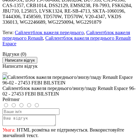
CAS-1357, CRB1014, DSS2129, EMS8238, F8-7993, FSK6284,
JBU710, L25815, LVSK1324, RE-SB-4713, SKTA-1060196,
T444306, T458569, TD570W, TD570W, V20-4347, VKDS
336013, WG2246689, WG2250094, WG2291879
Теги:
Сайлентблок важеля переднього
,
Сайлентблок важеля
переднього Renault
,
Сайлентблок важеля переднього Renault
Espace
Відгуки (0)
Написати відгук
Написати відгук
Сайлентблок важеля переднього/знизу/ззаду Renault Espace 96-
02 - 27453 FEBI BILSTEIN
Рейтинг
Увага:
HTML розмітка не підтримується. Використовуйте
звичайний текст.