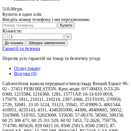
510.00грн.
Купити в один клік
Введіть номер телефону і ми передзвонимо
Купити
Кількість:
-
+
До кошика
Швидке замовлення
Гарантії та безпека
Перелік усіх гарантій на товар та безпечну угоду
Огляд товару
Відгуки (0)
Сайлентблок важеля переднього/знизу/ззаду Renault Espace 96-
02 - 27453 FEBI BILSTEIN. Крос-коди: 017-00433, 0-53-20-
0360, 1215584, 1216360, 1281, 15771AP, 16-14 610 0018,
175979, 1811, 210111, 210219, 2307-1066, 251T0195, 270959,
2726, 32681, 33 10 3224, 33123, 35941, 37-03909-5, 4001544,
410951, 4235143, 4311, 4340201000, 44306, 49400665, 50652,
5103908, 510765, 52023008, 535630, 57-06376, 58569, 590150,
60 25 306 471, 60 25 311 529, 60 92 7453, 72-2626, 759776,
774790, 805626, 829 0415 10, 8500 25815, 8500 25815, 87-
04660-SX, BSG 15-700-088, BSK6284, BU7318, CAS-0390,