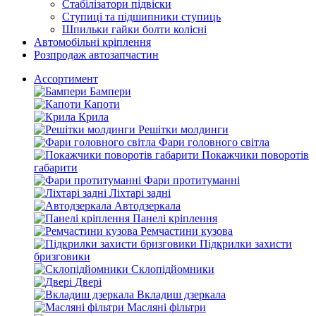
Стабілізатори підвіски
Ступиці та підшипники ступиць
Шпильки гайки болти колісні
Автомобільні кріплення
Розпродаж автозапчастин
Ассортимент
Бампери
Капоти
Крила
Решітки молдинги
Фари головного світла
Покажчики поворотів
габарити
Фари протитуманні
Ліхтарі задні
Автодзеркала
Панелі кріплення
Ремчастини кузова
Підкрилки захисти
бризговики
Склопідйомники
Двері
Вкладиш дзеркала
Масляні фільтри