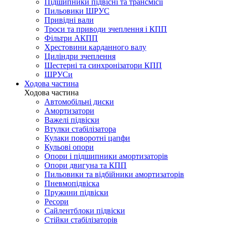
Підшипники підвісні та трансмісії
Пильовики ШРУС
Привідні вали
Троси та приводи зчеплення і КПП
Фільтри АКПП
Хрестовини карданного валу
Циліндри зчеплення
Шестерні та синхронізатори КПП
ШРУСи
Ходова частина
Ходова частина
Автомобільні диски
Амортизатори
Важелі підвіски
Втулки стабілізатора
Кулаки поворотні цапфи
Кульові опори
Опори і підшипники амортизаторів
Опори двигуна та КПП
Пильовики та відбійники амортизаторів
Пневмопідвіска
Пружини підвіски
Ресори
Сайлентблоки підвіски
Стійки стабілізаторів