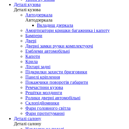
Деталі кузова
Деталі кузова
Автодзеркала
Автодзеркала
Вкладиш дзеркала
Амортизатори кришки багажника і капоту
Бампери
Двері
Дверні замки ручки комплектуючі
Емблеми автомобільні
Капоти
Крила
Ліхтарі задні
Підкрилки захисти бризговики
Панелі кріплення
Покажчики поворотів габарити
Ремчастини кузова
Решітки молдинги
Ролики дверні автомобільні
Склопідйомники
Фари головного світла
Фари протитуманні
Деталі салону
Деталі салону
Накладки на педалі