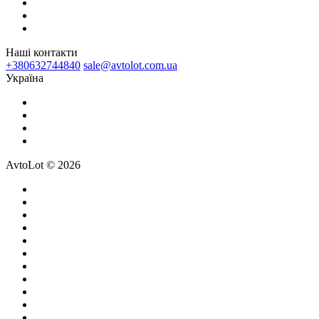
Наші контакти
+380632744840
sale@avtolot.com.ua
Українa
AvtoLot © 2026