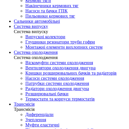
Кермові тяги
Накінечники кермових тяг
Насоси та бачки ГПК
Пильовики кермових тяг
Сальники автомобільні
Система випуску
Система випуску
Випускні колектори
Глушники резонатори труби гофри
Монтажні елементи вихлопних систем
Система охолодження
Система охолодження
Віскомуфти системи охолодження
Вентилятори охолодження двигуна
Кришки розширювальних бачків та радіаторів
Насоси системи охолодження
Патрубки системи охолодження
Радіатори охолодження двигуна
Розширювальні бачки
Термостати та корпуси термостатів
Трансмісія
Трансмісія
Диференціали
Зчеплення
Муфти еластичні