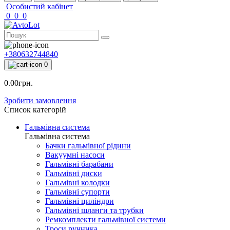
Особистий кабінет
0
0
0
+380632744840
0
0.00грн.
Зробити замовлення
Список категорій
Гальмівна система
Гальмівна система
Бачки гальмівної рідини
Вакуумні насоси
Гальмівні барабани
Гальмівні диски
Гальмівні колодки
Гальмівні супорти
Гальмівні циліндри
Гальмівні шланги та трубки
Ремкомплекти гальмівної системи
Троси ручника