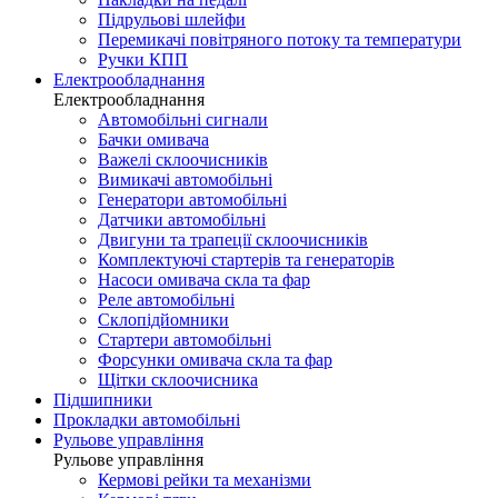
Підрульові шлейфи
Перемикачі повітряного потоку та температури
Ручки КПП
Електрообладнання
Електрообладнання
Автомобільні сигнали
Бачки омивача
Важелі склоочисників
Вимикачі автомобільні
Генератори автомобільні
Датчики автомобільні
Двигуни та трапеції склоочисників
Комплектуючі стартерів та генераторів
Насоси омивача скла та фар
Реле автомобільні
Склопідйомники
Стартери автомобільні
Форсунки омивача скла та фар
Щітки склоочисника
Підшипники
Прокладки автомобільні
Рульове управління
Рульове управління
Кермові рейки та механізми