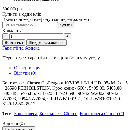
300.00грн.
Купити в один клік
Введіть номер телефону і ми передзвонимо
Купити
Кількість:
-
+
До кошика
Швидке замовлення
Гарантії та безпека
Перелік усіх гарантій на товар та безпечну угоду
Огляд товару
Відгуки (0)
Болт колеса Citroen C1/Peugeot 107/108 1.0/1.4 HDi 05- M12x1.5
- 26590 FEBI BILSTEIN. Крос-коди: 46664, 5405.80, 5405.80,
5405.85, 5405.85, 723 620, 81 92 6590, 90942-W2002, 90942-
W2003, 90942-W2004, OP-UWB10019-1, OP-UWB10019-20,
S1-9-12-50-35-17
Теги:
Болт колеса
,
Болт колеса Citroen
,
Болт колеса Citroen C1
Відгуки (0)
Написати відгук