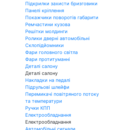
Підкрилки захисти бризговики
Панелі кріплення
Покажчики поворотів габарити
Ремчастини кузова
Решітки молдинги
Ролики дверні автомобільні
Склопідйомники
Фари головного світла
Фари протитуманні
Деталі салону
Деталі салону
Накладки на педалі
Підрульові шлейфи
Перемикачі повітряного потоку
та температури
Ручки КПП
Електрообладнання
Електрообладнання
Автомобільні сигнали