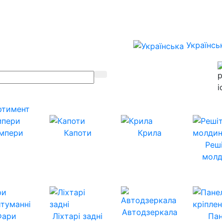
Українсь
ртимент
мпери
Капоти
Крила
Реш
молд
Автодзеркала
Фари
Ліхтарі задні
Пан