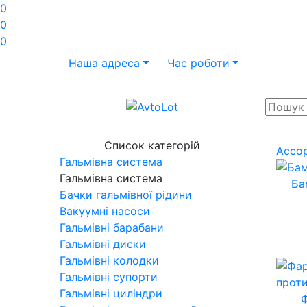
0
0
0
Наша адреса
Час роботи
Список категорій
Ассо
Гальмівна система
Гальмівна система
Ба
Бачки гальмівної рідини
Вакуумні насоси
Гальмівні барабани
Гальмівні диски
Гальмівні колодки
Гальмівні супорти
Гальмівні циліндри