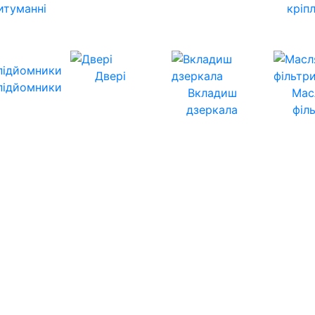
итуманні
кріп
Двері
підйомники
Вкладиш
Мас
дзеркала
філ