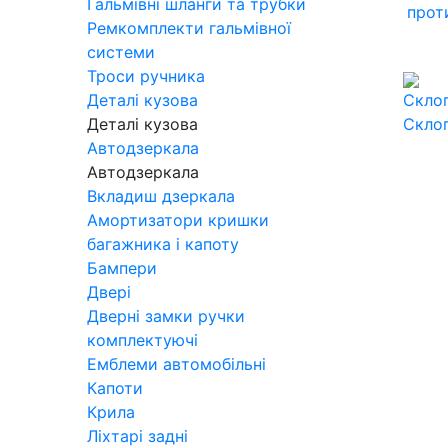
Гальмівні шланги та трубки
прот
Ремкомплекти гальмівної
системи
Троси ручника
Деталі кузова
Деталі кузова
Скло
Автодзеркала
Автодзеркала
Вкладиш дзеркала
Амортизатори кришки
багажника і капоту
Бампери
Двері
Дверні замки ручки
комплектуючі
Емблеми автомобільні
Капоти
Крила
Ліхтарі задні