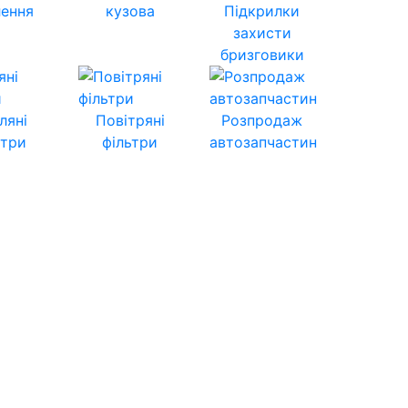
лення
кузова
Підкрилки
захисти
бризговики
ляні
Повітряні
Розпродаж
ьтри
фільтри
автозапчастин