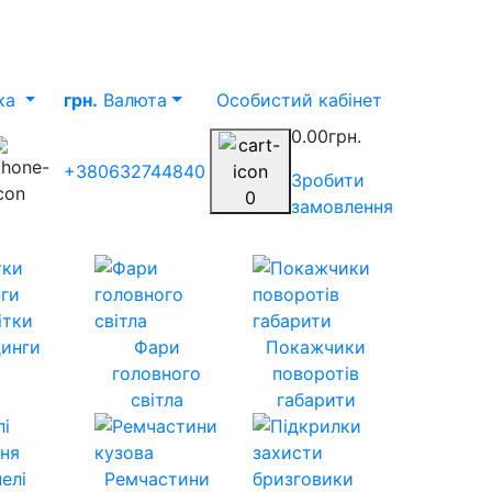
ка
грн.
Валюта
Особистий кабінет
0.00грн.
+380632744840
Зробити
0
замовлення
ітки
инги
Фари
Покажчики
головного
поворотів
світла
габарити
елі
Ремчастини