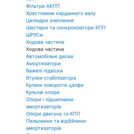
Фільтри АКПП
Хрестовини карданного валу
Циліндри зчеплення
Шестерні та синхронізатори КПП
ШРУСи
Ходова частина
Ходова частина
Автомобільні диски
Амортизатори
Важелі підвіски
Втулки стабілізатора
Кулаки поворотні цапфи
Кульові опори
Опори і підшипники
амортизаторів
Опори двигуна та КПП
Пильовики та відбійники
амортизаторів