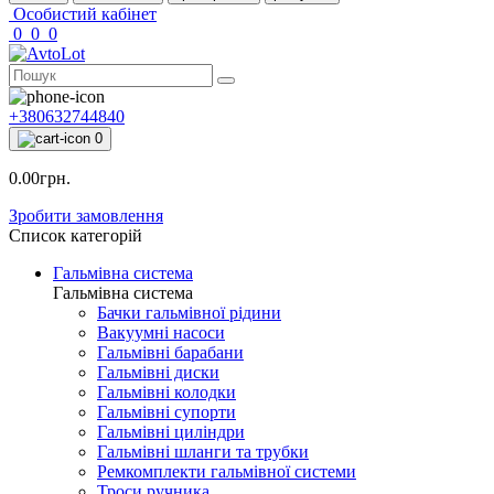
Особистий кабінет
0
0
0
+380632744840
0
0.00грн.
Зробити замовлення
Список категорій
Гальмівна система
Гальмівна система
Бачки гальмівної рідини
Вакуумні насоси
Гальмівні барабани
Гальмівні диски
Гальмівні колодки
Гальмівні супорти
Гальмівні циліндри
Гальмівні шланги та трубки
Ремкомплекти гальмівної системи
Троси ручника