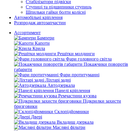
Стабілізатори підвіски
Ступиці та підшипники ступиць
Шпильки гайки болти колісні
Автомобільні кріплення
Розпродаж автозапчастин
Ассортимент
Бампери
Капоти
Крила
Решітки молдинги
Фари головного світла
Покажчики поворотів
габарити
Фари протитуманні
Ліхтарі задні
Автодзеркала
Панелі кріплення
Ремчастини кузова
Підкрилки захисти
бризговики
Склопідйомники
Двері
Вкладиш дзеркала
Масляні фільтри