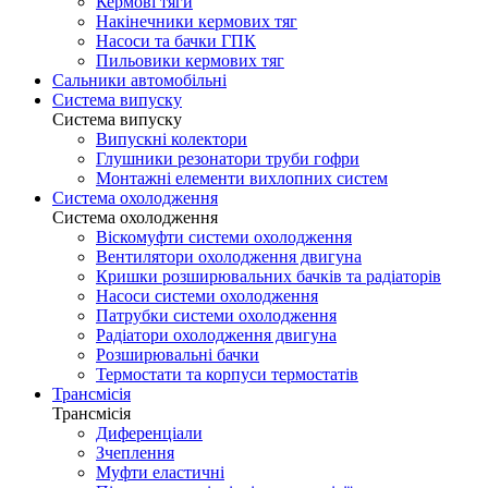
Кермові тяги
Накінечники кермових тяг
Насоси та бачки ГПК
Пильовики кермових тяг
Сальники автомобільні
Система випуску
Система випуску
Випускні колектори
Глушники резонатори труби гофри
Монтажні елементи вихлопних систем
Система охолодження
Система охолодження
Віскомуфти системи охолодження
Вентилятори охолодження двигуна
Кришки розширювальних бачків та радіаторів
Насоси системи охолодження
Патрубки системи охолодження
Радіатори охолодження двигуна
Розширювальні бачки
Термостати та корпуси термостатів
Трансмісія
Трансмісія
Диференціали
Зчеплення
Муфти еластичні