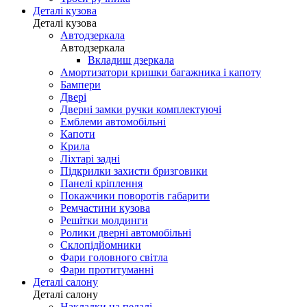
Деталі кузова
Деталі кузова
Автодзеркала
Автодзеркала
Вкладиш дзеркала
Амортизатори кришки багажника і капоту
Бампери
Двері
Дверні замки ручки комплектуючі
Емблеми автомобільні
Капоти
Крила
Ліхтарі задні
Підкрилки захисти бризговики
Панелі кріплення
Покажчики поворотів габарити
Ремчастини кузова
Решітки молдинги
Ролики дверні автомобільні
Склопідйомники
Фари головного світла
Фари протитуманні
Деталі салону
Деталі салону
Накладки на педалі