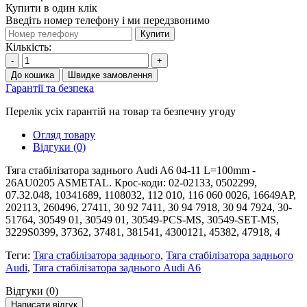
Купити в один клік
Введіть номер телефону і ми передзвонимо
Купити
Кількість:
-
+
До кошика
Швидке замовлення
Гарантії та безпека
Перелік усіх гарантій на товар та безпечну угоду
Огляд товару
Відгуки (0)
Тяга стабілізатора заднього Audi A6 04-11 L=100mm -
26AU0205 ASMETAL. Крос-коди: 02-02133, 0502299,
07.32.048, 10341689, 1108032, 112 010, 116 060 0026, 16649AP,
202113, 260496, 27411, 30 92 7411, 30 94 7918, 30 94 7924, 30-
51764, 30549 01, 30549 01, 30549-PCS-MS, 30549-SET-MS,
3229S0399, 37362, 37481, 381541, 4300121, 45382, 47918, 4
Теги:
Тяга стабілізатора заднього
,
Тяга стабілізатора заднього
Audi
,
Тяга стабілізатора заднього Audi A6
Відгуки (0)
Написати відгук