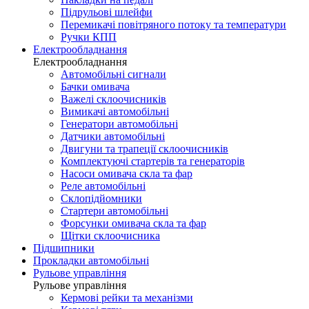
Підрульові шлейфи
Перемикачі повітряного потоку та температури
Ручки КПП
Електрообладнання
Електрообладнання
Автомобільні сигнали
Бачки омивача
Важелі склоочисників
Вимикачі автомобільні
Генератори автомобільні
Датчики автомобільні
Двигуни та трапеції склоочисників
Комплектуючі стартерів та генераторів
Насоси омивача скла та фар
Реле автомобільні
Склопідйомники
Стартери автомобільні
Форсунки омивача скла та фар
Щітки склоочисника
Підшипники
Прокладки автомобільні
Рульове управління
Рульове управління
Кермові рейки та механізми