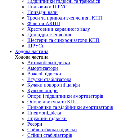
Підшипники підвісні та трансмісії
Пильовики ШРУС
Привідні вали
Троси та приводи зчеплення і КПП
Фільтри АКПП
Хрестовини карданного валу
Циліндри зчеплення
Шестерні та синхронізатори КПП
ШРУСи
Ходова частина
Ходова частина
Автомобільні диски
Амортизатори
Важелі підвіски
Втулки стабілізатора
Кулаки поворотні цапфи
Кульові опори
Опори і підшипники амортизаторів
Опори двигуна та КПП
Пильовики та відбійники амортизаторів
Пневмопідвіска
Пружини підвіски
Ресори
Сайлентблоки підвіски
Стійки стабілізаторів