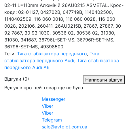
02-11 L=110mm Алюміній 26AU0215 ASMETAL. Крос-
коди: 02-01127, 042702B, 047749B, 1140402500,
1140402509, 116 060 0018, 116 060 0028, 116 060
0028, 202106, 260411, 26AU0215B, 27867, 27867, 30
92 7867, 30 93 1030, 30536 02, 30536 02, 31030,
31030, 341687, 36796L-SET-MS, 36796R-SET-MS,
36796-SET-MS, 49398500,
Теги:
Тяга стабілізатора переднього
,
Тяга
стабілізатора переднього Audi
,
Тяга стабілізатора
переднього Audi A6
Відгуки (0)
Написати відгук
Відгуків про цей товар ще не було.
Messenger
Viber
Viber
Telegram
sale@avtolot.com.ua