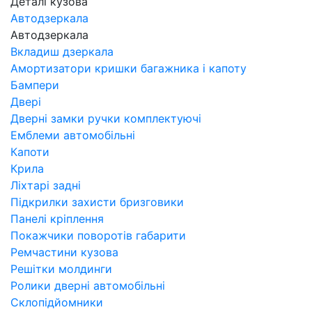
Деталі кузова
Автодзеркала
Автодзеркала
Вкладиш дзеркала
Амортизатори кришки багажника і капоту
Бампери
Двері
Дверні замки ручки комплектуючі
Емблеми автомобільні
Капоти
Крила
Ліхтарі задні
Підкрилки захисти бризговики
Панелі кріплення
Покажчики поворотів габарити
Ремчастини кузова
Решітки молдинги
Ролики дверні автомобільні
Склопідйомники