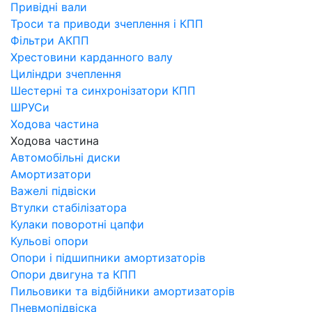
Привідні вали
Троси та приводи зчеплення і КПП
Фільтри АКПП
Хрестовини карданного валу
Циліндри зчеплення
Шестерні та синхронізатори КПП
ШРУСи
Ходова частина
Ходова частина
Автомобільні диски
Амортизатори
Важелі підвіски
Втулки стабілізатора
Кулаки поворотні цапфи
Кульові опори
Опори і підшипники амортизаторів
Опори двигуна та КПП
Пильовики та відбійники амортизаторів
Пневмопідвіска