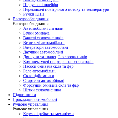
Підрульові шлейфи
Перемикачі повітряного потоку та температури
Ручки КПП
Електрообладнання
Електрообладнання
Автомобільні сигнали
Бачки омивача
Важелі склоочисників
Вимикачі автомобільні
Генератори автомобільні
Датчики автомобільні
Двигуни та трапеції склоочисників
Комплектуючі стартерів та генераторів
Насоси омивача скла та фар
Реле автомобільні
Склопідйомники
Стартери автомобільні
Форсунки омивача скла та фар
Щітки склоочисника
Підшипники
Прокладки автомобільні
Рульове управління
Рульове управління
Кермові рейки та механізми