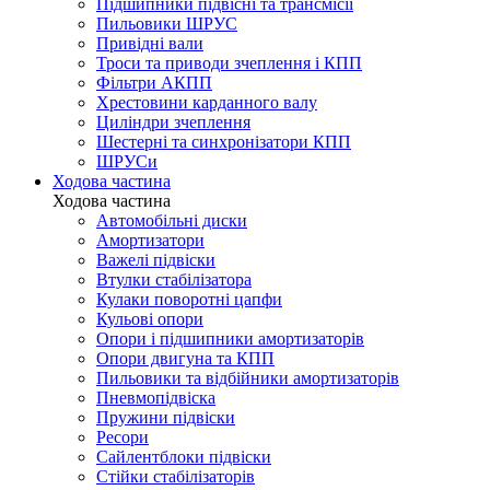
Підшипники підвісні та трансмісії
Пильовики ШРУС
Привідні вали
Троси та приводи зчеплення і КПП
Фільтри АКПП
Хрестовини карданного валу
Циліндри зчеплення
Шестерні та синхронізатори КПП
ШРУСи
Ходова частина
Ходова частина
Автомобільні диски
Амортизатори
Важелі підвіски
Втулки стабілізатора
Кулаки поворотні цапфи
Кульові опори
Опори і підшипники амортизаторів
Опори двигуна та КПП
Пильовики та відбійники амортизаторів
Пневмопідвіска
Пружини підвіски
Ресори
Сайлентблоки підвіски
Стійки стабілізаторів