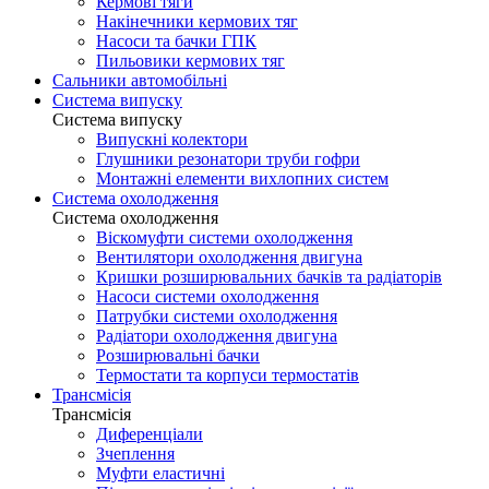
Кермові тяги
Накінечники кермових тяг
Насоси та бачки ГПК
Пильовики кермових тяг
Сальники автомобільні
Система випуску
Система випуску
Випускні колектори
Глушники резонатори труби гофри
Монтажні елементи вихлопних систем
Система охолодження
Система охолодження
Віскомуфти системи охолодження
Вентилятори охолодження двигуна
Кришки розширювальних бачків та радіаторів
Насоси системи охолодження
Патрубки системи охолодження
Радіатори охолодження двигуна
Розширювальні бачки
Термостати та корпуси термостатів
Трансмісія
Трансмісія
Диференціали
Зчеплення
Муфти еластичні