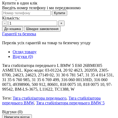
Купити в один клік
Введіть номер телефону і ми передзвонимо
Купити
Кількість:
-
+
До кошика
Швидке замовлення
Гарантії та безпека
Перелік усіх гарантій на товар та безпечну угоду
Огляд товару
Відгуки (0)
Тяга стабілізатора переднього L BMW 5 E60 26BM0305
ASMETAL. Крос-коди: 03-01224, 20 92 4623, 202059, 2305-
0700, 24623, 24623, 27149 02, 31 30 6 781 547, 31 35 4 014 531,
31 35 6 760 985, 31 35 6 769 499, 316 060 0013/HD, 316 060
0073, 49398906, 500 912, 80601, 818 0075 10, 818 0075 10, 97-
99542, BM-LS-3675, L11622, TC1388, W
Теги:
Тяга стабілізатора переднього
,
Тяга стабілізатора
переднього BMW
,
Тяга стабілізатора переднього BMW 5
Відгуки (0)
Написати відгук