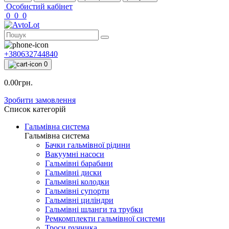
Особистий кабінет
0
0
0
+380632744840
0
0.00грн.
Зробити замовлення
Список категорій
Гальмівна система
Гальмівна система
Бачки гальмівної рідини
Вакуумні насоси
Гальмівні барабани
Гальмівні диски
Гальмівні колодки
Гальмівні супорти
Гальмівні циліндри
Гальмівні шланги та трубки
Ремкомплекти гальмівної системи
Троси ручника