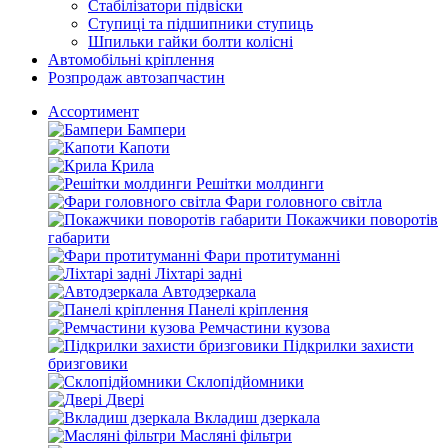
Стабілізатори підвіски
Ступиці та підшипники ступиць
Шпильки гайки болти колісні
Автомобільні кріплення
Розпродаж автозапчастин
Ассортимент
Бампери
Капоти
Крила
Решітки молдинги
Фари головного світла
Покажчики поворотів
габарити
Фари протитуманні
Ліхтарі задні
Автодзеркала
Панелі кріплення
Ремчастини кузова
Підкрилки захисти
бризговики
Склопідйомники
Двері
Вкладиш дзеркала
Масляні фільтри