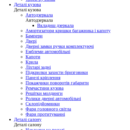
Деталі кузова
Деталі кузова
Автодзеркала
Автодзеркала
Вкладиш дзеркала
Амортизатори кришки багажника і капоту
Бампери
Двері
Дверні замки ручки комплектуючі
Емблеми автомобільні
Капоти
Крила
Ліхтарі задні
Підкрилки захисти бризговики
Панелі кріплення
Покажчики поворотів габарити
Ремчастини кузова
Решітки молдинги
Ролики дверні автомобільні
Склопідйомники
Фари головного світла
Фари протитуманні
Деталі салону
Деталі салону
Накладки на педалі