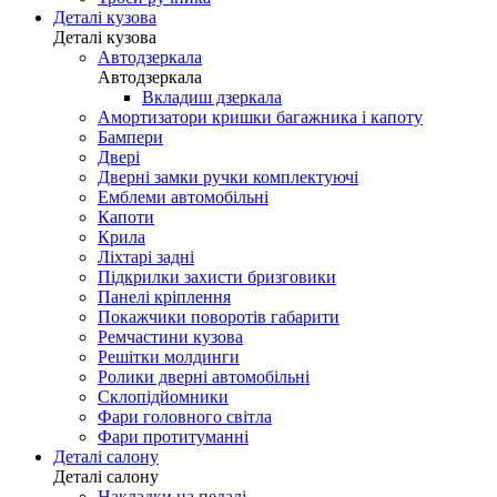
Деталі кузова
Деталі кузова
Автодзеркала
Автодзеркала
Вкладиш дзеркала
Амортизатори кришки багажника і капоту
Бампери
Двері
Дверні замки ручки комплектуючі
Емблеми автомобільні
Капоти
Крила
Ліхтарі задні
Підкрилки захисти бризговики
Панелі кріплення
Покажчики поворотів габарити
Ремчастини кузова
Решітки молдинги
Ролики дверні автомобільні
Склопідйомники
Фари головного світла
Фари протитуманні
Деталі салону
Деталі салону
Накладки на педалі