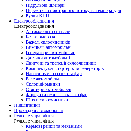
Підрульові шлейфи
Перемикачі повітряного потоку та температури
Ручки КПП
Електрообладнання
Електрообладнання
Автомобільні сигнали
Бачки омивача
Важелі склоочисників
Вимикачі автомобільні
Генератори автомобільні
Датчики автомобільні
Двигуни та трапеції склоочисників
Комплектуючі стартерів та генераторів
Насоси омивача скла та фар
Реле автомобільні
Склопідйомники
Стартери автомобільні
Форсунки омивача скла та фар
Щітки склоочисника
Підшипники
Прокладки автомобільні
Рульове управління
Рульове управління
Кермові рейки та механізми