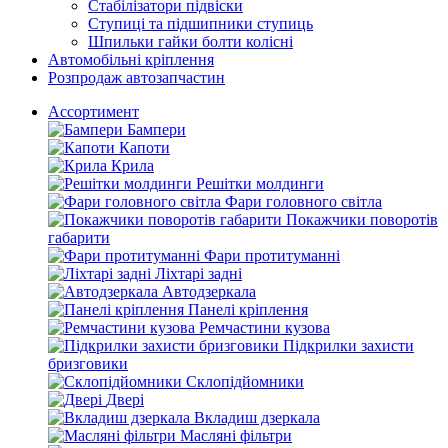
Стабілізатори підвіски
Ступиці та підшипники ступиць
Шпильки гайки болти колісні
Автомобільні кріплення
Розпродаж автозапчастин
Ассортимент
Бампери
Капоти
Крила
Решітки молдинги
Фари головного світла
Покажчики поворотів
габарити
Фари протитуманні
Ліхтарі задні
Автодзеркала
Панелі кріплення
Ремчастини кузова
Підкрилки захисти
бризговики
Склопідйомники
Двері
Вкладиш дзеркала
Масляні фільтри