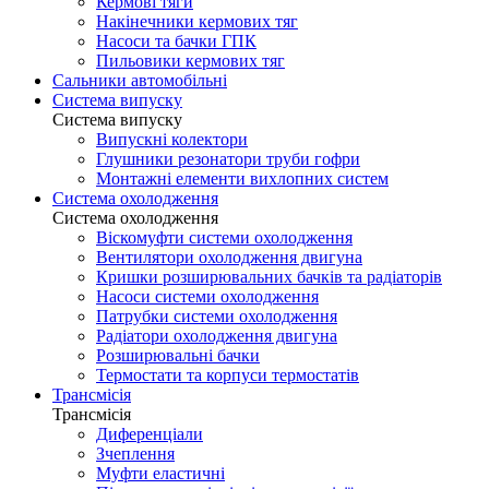
Кермові тяги
Накінечники кермових тяг
Насоси та бачки ГПК
Пильовики кермових тяг
Сальники автомобільні
Система випуску
Система випуску
Випускні колектори
Глушники резонатори труби гофри
Монтажні елементи вихлопних систем
Система охолодження
Система охолодження
Віскомуфти системи охолодження
Вентилятори охолодження двигуна
Кришки розширювальних бачків та радіаторів
Насоси системи охолодження
Патрубки системи охолодження
Радіатори охолодження двигуна
Розширювальні бачки
Термостати та корпуси термостатів
Трансмісія
Трансмісія
Диференціали
Зчеплення
Муфти еластичні