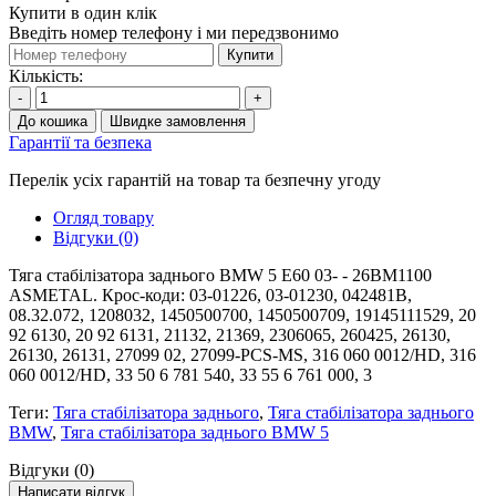
Купити в один клік
Введіть номер телефону і ми передзвонимо
Купити
Кількість:
-
+
До кошика
Швидке замовлення
Гарантії та безпека
Перелік усіх гарантій на товар та безпечну угоду
Огляд товару
Відгуки (0)
Тяга стабілізатора заднього BMW 5 E60 03- - 26BM1100
ASMETAL. Крос-коди: 03-01226, 03-01230, 042481B,
08.32.072, 1208032, 1450500700, 1450500709, 19145111529, 20
92 6130, 20 92 6131, 21132, 21369, 2306065, 260425, 26130,
26130, 26131, 27099 02, 27099-PCS-MS, 316 060 0012/HD, 316
060 0012/HD, 33 50 6 781 540, 33 55 6 761 000, 3
Теги:
Тяга стабілізатора заднього
,
Тяга стабілізатора заднього
BMW
,
Тяга стабілізатора заднього BMW 5
Відгуки (0)
Написати відгук