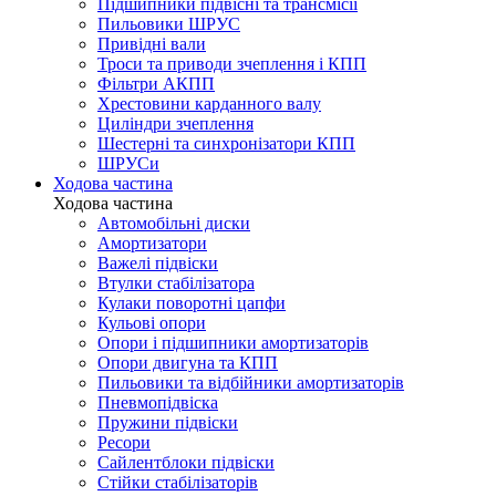
Підшипники підвісні та трансмісії
Пильовики ШРУС
Привідні вали
Троси та приводи зчеплення і КПП
Фільтри АКПП
Хрестовини карданного валу
Циліндри зчеплення
Шестерні та синхронізатори КПП
ШРУСи
Ходова частина
Ходова частина
Автомобільні диски
Амортизатори
Важелі підвіски
Втулки стабілізатора
Кулаки поворотні цапфи
Кульові опори
Опори і підшипники амортизаторів
Опори двигуна та КПП
Пильовики та відбійники амортизаторів
Пневмопідвіска
Пружини підвіски
Ресори
Сайлентблоки підвіски
Стійки стабілізаторів