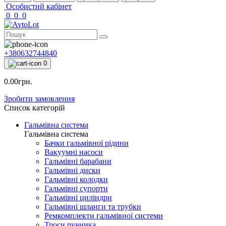
Особистий кабінет
0
0
0
+380632744840
0
0.00грн.
Зробити замовлення
Список категорій
Гальмівна система
Гальмівна система
Бачки гальмівної рідини
Вакуумні насоси
Гальмівні барабани
Гальмівні диски
Гальмівні колодки
Гальмівні супорти
Гальмівні циліндри
Гальмівні шланги та трубки
Ремкомплекти гальмівної системи
Троси ручника