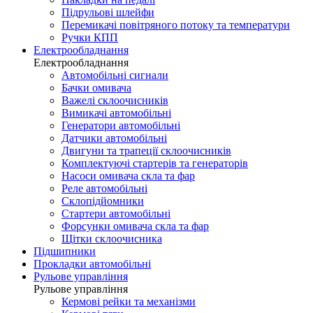
Підрульові шлейфи
Перемикачі повітряного потоку та температури
Ручки КПП
Електрообладнання
Електрообладнання
Автомобільні сигнали
Бачки омивача
Важелі склоочисників
Вимикачі автомобільні
Генератори автомобільні
Датчики автомобільні
Двигуни та трапеції склоочисників
Комплектуючі стартерів та генераторів
Насоси омивача скла та фар
Реле автомобільні
Склопідйомники
Стартери автомобільні
Форсунки омивача скла та фар
Щітки склоочисника
Підшипники
Прокладки автомобільні
Рульове управління
Рульове управління
Кермові рейки та механізми