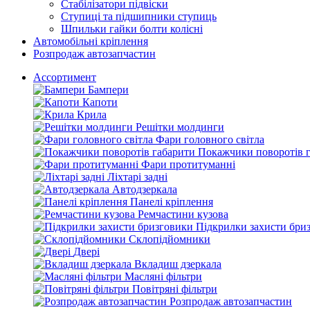
Стабілізатори підвіски
Ступиці та підшипники ступиць
Шпильки гайки болти колісні
Автомобільні кріплення
Розпродаж автозапчастин
Ассортимент
Бампери
Капоти
Крила
Решітки молдинги
Фари головного світла
Покажчики поворотів 
Фари протитуманні
Ліхтарі задні
Автодзеркала
Панелі кріплення
Ремчастини кузова
Підкрилки захисти бри
Склопідйомники
Двері
Вкладиш дзеркала
Масляні фільтри
Повітряні фільтри
Розпродаж автозапчастин