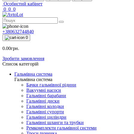
Особистий кабінет
0
0
0
+380632744840
0
0.00грн.
Зробити замовлення
Список категорій
Гальмівна система
Гальмівна система
Бачки гальмівної рідини
Вакуумні насоси
Гальмівні барабани
Гальмівні диски
Гальмівні колодки
Гальмівні супорти
Гальмівні циліндри
Гальмівні шланги та трубки
Ремкомплекти гальмівної системи
Троси ручника