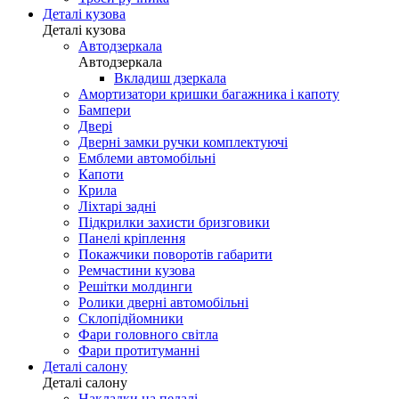
Деталі кузова
Деталі кузова
Автодзеркала
Автодзеркала
Вкладиш дзеркала
Амортизатори кришки багажника і капоту
Бампери
Двері
Дверні замки ручки комплектуючі
Емблеми автомобільні
Капоти
Крила
Ліхтарі задні
Підкрилки захисти бризговики
Панелі кріплення
Покажчики поворотів габарити
Ремчастини кузова
Решітки молдинги
Ролики дверні автомобільні
Склопідйомники
Фари головного світла
Фари протитуманні
Деталі салону
Деталі салону
Накладки на педалі