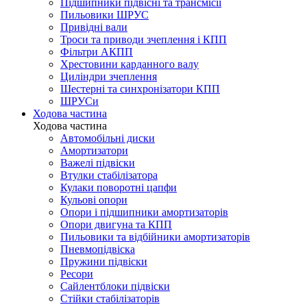
Підшипники підвісні та трансмісії
Пильовики ШРУС
Привідні вали
Троси та приводи зчеплення і КПП
Фільтри АКПП
Хрестовини карданного валу
Циліндри зчеплення
Шестерні та синхронізатори КПП
ШРУСи
Ходова частина
Ходова частина
Автомобільні диски
Амортизатори
Важелі підвіски
Втулки стабілізатора
Кулаки поворотні цапфи
Кульові опори
Опори і підшипники амортизаторів
Опори двигуна та КПП
Пильовики та відбійники амортизаторів
Пневмопідвіска
Пружини підвіски
Ресори
Сайлентблоки підвіски
Стійки стабілізаторів