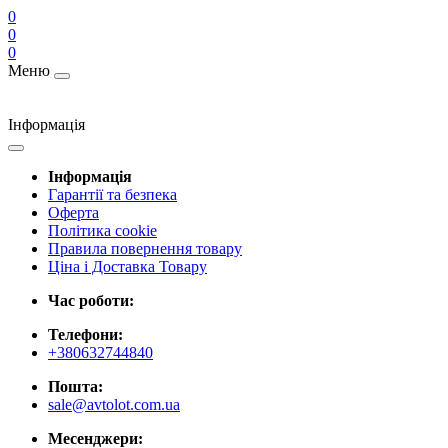
0
0
0
Меню
Інформація
Інформація
Гарантії та безпека
Оферта
Політика cookie
Правила повернення товару
Ціна і Доставка Товару
Час роботи:
Телефони:
+380632744840
Пошта:
sale@avtolot.com.ua
Месенджери: