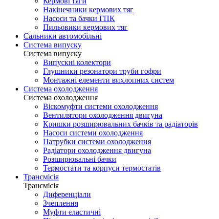
Кермові тяги
Накінечники кермових тяг
Насоси та бачки ГПК
Пильовики кермових тяг
Сальники автомобільні
Система випуску
Система випуску
Випускні колектори
Глушники резонатори труби гофри
Монтажні елементи вихлопних систем
Система охолодження
Система охолодження
Віскомуфти системи охолодження
Вентилятори охолодження двигуна
Кришки розширювальних бачків та радіаторів
Насоси системи охолодження
Патрубки системи охолодження
Радіатори охолодження двигуна
Розширювальні бачки
Термостати та корпуси термостатів
Трансмісія
Трансмісія
Диференціали
Зчеплення
Муфти еластичні