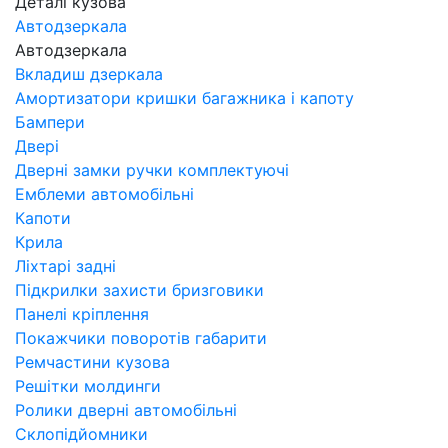
Деталі кузова
Автодзеркала
Автодзеркала
Вкладиш дзеркала
Амортизатори кришки багажника і капоту
Бампери
Двері
Дверні замки ручки комплектуючі
Емблеми автомобільні
Капоти
Крила
Ліхтарі задні
Підкрилки захисти бризговики
Панелі кріплення
Покажчики поворотів габарити
Ремчастини кузова
Решітки молдинги
Ролики дверні автомобільні
Склопідйомники