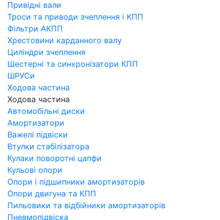
Привідні вали
Троси та приводи зчеплення і КПП
Фільтри АКПП
Хрестовини карданного валу
Циліндри зчеплення
Шестерні та синхронізатори КПП
ШРУСи
Ходова частина
Ходова частина
Автомобільні диски
Амортизатори
Важелі підвіски
Втулки стабілізатора
Кулаки поворотні цапфи
Кульові опори
Опори і підшипники амортизаторів
Опори двигуна та КПП
Пильовики та відбійники амортизаторів
Пневмопідвіска