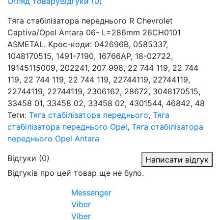
Огляд товару
Відгуки (0)
Тяга стабілізатора переднього R Chevrolet
Captiva/Opel Antara 06- L=286mm 26CH0101
ASMETAL. Крос-коди: 042696B, 0585337,
1048170515, 1491-7190, 16766AP, 18-02722,
19145115009, 202241, 207 998, 22 744 119, 22 744
119, 22 744 119, 22 744 119, 22744119, 22744119,
22744119, 22744119, 2306162, 28672, 3048170515,
33458 01, 33458 02, 33458 02, 4301544, 46842, 48
Теги:
Тяга стабілізатора переднього
,
Тяга
стабілізатора переднього Opel
,
Тяга стабілізатора
переднього Opel Antara
Відгуки (0)
Написати відгук
Відгуків про цей товар ще не було.
Messenger
Viber
Viber