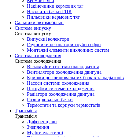
Кермові тяги
Накінечники кермових тяг
Насоси та бачки ГПК
Пильовики кермових тяг
Сальники автомобільні
Система випуску
Система випуску
Випускні колектори
Глушники резонатори труби гофри
Монтажні елементи вихлопних систем
Система охолодження
Система охолодження
Віскомуфти системи охолодження
Вентилятори охолодження двигуна
Кришки розширювальних бачків та радіаторів
Насоси системи охолодження
Патрубки системи охолодження
Радіатори охолодження двигуна
Розширювальні бачки
Термостати та корпуси термостатів
Трансмісія
Трансмісія
Диференціали
Зчеплення
Муфти еластичні