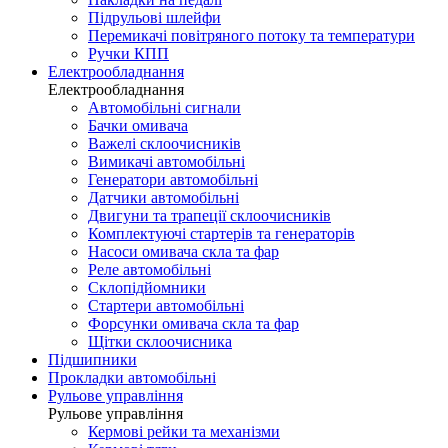
Підрульові шлейфи
Перемикачі повітряного потоку та температури
Ручки КПП
Електрообладнання
Електрообладнання
Автомобільні сигнали
Бачки омивача
Важелі склоочисників
Вимикачі автомобільні
Генератори автомобільні
Датчики автомобільні
Двигуни та трапеції склоочисників
Комплектуючі стартерів та генераторів
Насоси омивача скла та фар
Реле автомобільні
Склопідйомники
Стартери автомобільні
Форсунки омивача скла та фар
Щітки склоочисника
Підшипники
Прокладки автомобільні
Рульове управління
Рульове управління
Кермові рейки та механізми