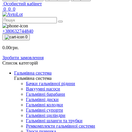
Особистий кабінет
0
0
0
+380632744840
0
0.00грн.
Зробити замовлення
Список категорій
Гальмівна система
Гальмівна система
Бачки гальмівної рідини
Вакуумні насоси
Гальмівні барабани
Гальмівні диски
Гальмівні колодки
Гальмівні супорти
Гальмівні циліндри
Гальмівні шланги та трубки
Ремкомплекти гальмівної системи
Троси ручника