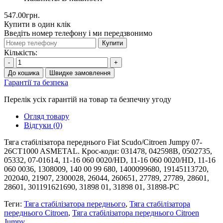
547.00грн.
Купити в один клік
Введіть номер телефону і ми передзвонимо
Купити
Кількість:
-
+
До кошика
Швидке замовлення
Гарантії та безпека
Перелік усіх гарантій на товар та безпечну угоду
Огляд товару
Відгуки (0)
Тяга стабілізатора переднього Fiat Scudo/Citroen Jumpy 07-
26CT1000 ASMETAL. Крос-коди: 031478, 042598B, 0502735,
05332, 07-01614, 11-16 060 0020/HD, 11-16 060 0020/HD, 11-16
060 0036, 1308009, 140 00 99 680, 1400099680, 19145113720,
202040, 21907, 2300028, 26044, 260651, 27789, 27789, 28601,
28601, 301191621690, 31898 01, 31898 01, 31898-PC
Теги:
Тяга стабілізатора переднього
,
Тяга стабілізатора
переднього Citroen
,
Тяга стабілізатора переднього Citroen
Jumpy