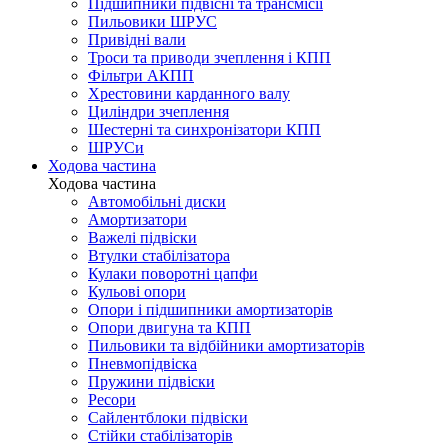
Підшипники підвісні та трансмісії
Пильовики ШРУС
Привідні вали
Троси та приводи зчеплення і КПП
Фільтри АКПП
Хрестовини карданного валу
Циліндри зчеплення
Шестерні та синхронізатори КПП
ШРУСи
Ходова частина
Ходова частина
Автомобільні диски
Амортизатори
Важелі підвіски
Втулки стабілізатора
Кулаки поворотні цапфи
Кульові опори
Опори і підшипники амортизаторів
Опори двигуна та КПП
Пильовики та відбійники амортизаторів
Пневмопідвіска
Пружини підвіски
Ресори
Сайлентблоки підвіски
Стійки стабілізаторів