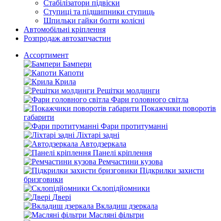
Стабілізатори підвіски
Ступиці та підшипники ступиць
Шпильки гайки болти колісні
Автомобільні кріплення
Розпродаж автозапчастин
Ассортимент
Бампери
Капоти
Крила
Решітки молдинги
Фари головного світла
Покажчики поворотів
габарити
Фари протитуманні
Ліхтарі задні
Автодзеркала
Панелі кріплення
Ремчастини кузова
Підкрилки захисти
бризговики
Склопідйомники
Двері
Вкладиш дзеркала
Масляні фільтри