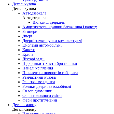
Деталі кузова
Деталі кузова
Автодзеркала
Автодзеркала
Вкладиш дзеркала
Амортизатори кришки багажника і капоту
Бампери
Двері
Дверні замки ручки комплектуючі
Емблеми автомобільні
Капоти
Крила
Ліхтарі задні
Підкрилки захисти бризговики
Панелі кріплення
Покажчики поворотів габарити
Ремчастини кузова
Решітки молдинги
Ролики дверні автомобільні
Склопідйомники
Фари головного світла
Фари протитуманні
Деталі салону
Деталі салону
Накладки на педалі