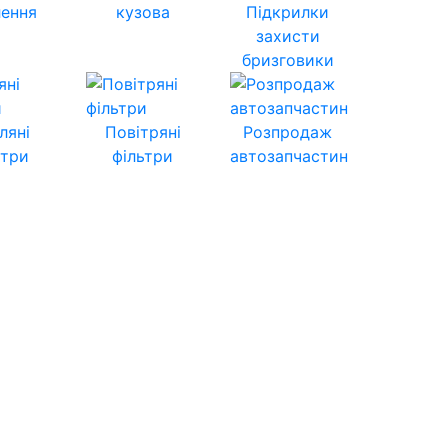
лення
кузова
Підкрилки
захисти
бризговики
ляні
Повітряні
Розпродаж
ьтри
фільтри
автозапчастин