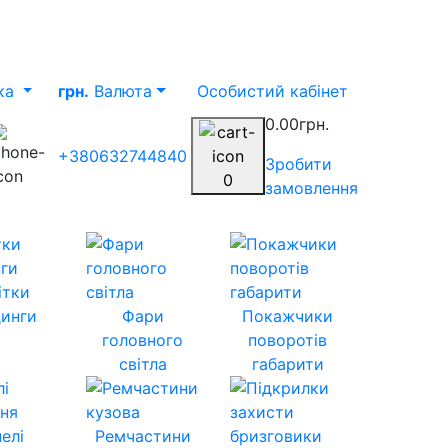
ка
грн.
Валюта
Особистий кабінет
0.00грн.
+380632744840
Зробити
0
замовлення
ітки
инги
Фари
Покажчики
головного
поворотів
світла
габарити
елі
Ремчастини