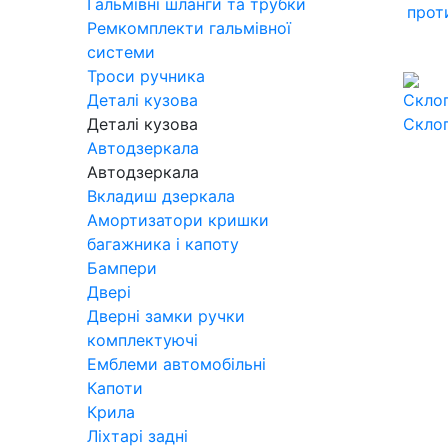
Гальмівні шланги та трубки
прот
Ремкомплекти гальмівної
системи
Троси ручника
Деталі кузова
Деталі кузова
Скло
Автодзеркала
Автодзеркала
Вкладиш дзеркала
Амортизатори кришки
багажника і капоту
Бампери
Двері
Дверні замки ручки
комплектуючі
Емблеми автомобільні
Капоти
Крила
Ліхтарі задні