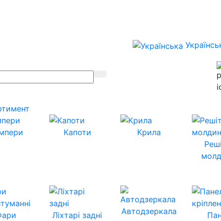
Українсь
ртимент
мпери
Капоти
Крила
Реш
молд
Автодзеркала
Фари
Ліхтарі задні
Пан