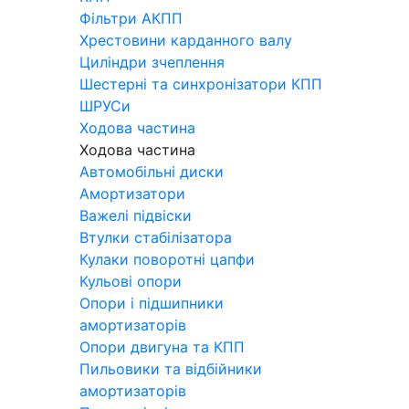
Фільтри АКПП
Хрестовини карданного валу
Циліндри зчеплення
Шестерні та синхронізатори КПП
ШРУСи
Ходова частина
Ходова частина
Автомобільні диски
Амортизатори
Важелі підвіски
Втулки стабілізатора
Кулаки поворотні цапфи
Кульові опори
Опори і підшипники
амортизаторів
Опори двигуна та КПП
Пильовики та відбійники
амортизаторів