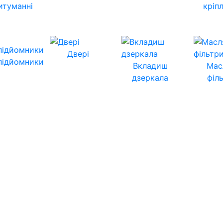
итуманні
кріп
Двері
підйомники
Вкладиш
Мас
дзеркала
філ