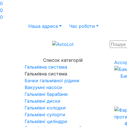
0
0
0
Наша адреса
Час роботи
Список категорій
Ассо
Гальмівна система
Гальмівна система
Ба
Бачки гальмівної рідини
Вакуумні насоси
Гальмівні барабани
Гальмівні диски
Гальмівні колодки
Гальмівні супорти
Гальмівні циліндри