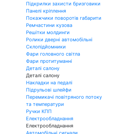
Підкрилки захисти бризговики
Панелі кріплення
Покажчики поворотів габарити
Ремчастини кузова
Решітки молдинги
Ролики дверні автомобільні
Склопідйомники
Фари головного світла
Фари протитуманні
Деталі салону
Деталі салону
Накладки на педалі
Підрульові шлейфи
Перемикачі повітряного потоку
та температури
Ручки КПП
Електрообладнання
Електрообладнання
Автомобільні сигнали