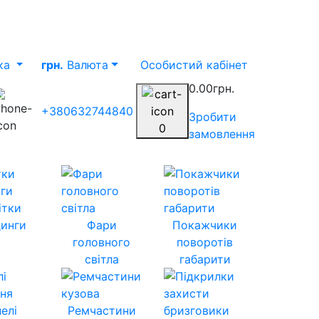
ка
грн.
Валюта
Особистий кабінет
0.00грн.
+380632744840
Зробити
0
замовлення
ітки
инги
Фари
Покажчики
головного
поворотів
світла
габарити
елі
Ремчастини