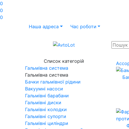
0
0
0
Наша адреса
Час роботи
Список категорій
Ассо
Гальмівна система
Гальмівна система
Ба
Бачки гальмівної рідини
Вакуумні насоси
Гальмівні барабани
Гальмівні диски
Гальмівні колодки
Гальмівні супорти
Гальмівні циліндри