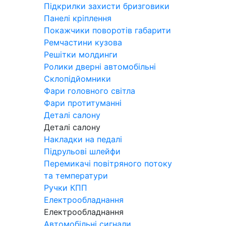
Підкрилки захисти бризговики
Панелі кріплення
Покажчики поворотів габарити
Ремчастини кузова
Решітки молдинги
Ролики дверні автомобільні
Склопідйомники
Фари головного світла
Фари протитуманні
Деталі салону
Деталі салону
Накладки на педалі
Підрульові шлейфи
Перемикачі повітряного потоку
та температури
Ручки КПП
Електрообладнання
Електрообладнання
Автомобільні сигнали