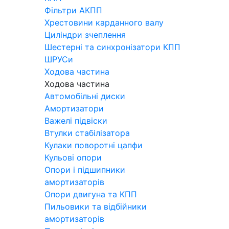
Фільтри АКПП
Хрестовини карданного валу
Циліндри зчеплення
Шестерні та синхронізатори КПП
ШРУСи
Ходова частина
Ходова частина
Автомобільні диски
Амортизатори
Важелі підвіски
Втулки стабілізатора
Кулаки поворотні цапфи
Кульові опори
Опори і підшипники
амортизаторів
Опори двигуна та КПП
Пильовики та відбійники
амортизаторів