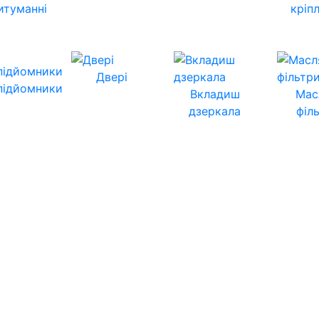
итуманні
кріп
Двері
підйомники
Вкладиш
Мас
дзеркала
філ