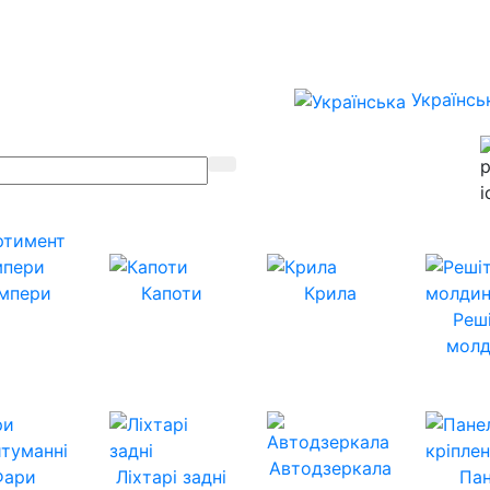
Українсь
ртимент
мпери
Капоти
Крила
Реш
молд
Автодзеркала
Фари
Ліхтарі задні
Пан