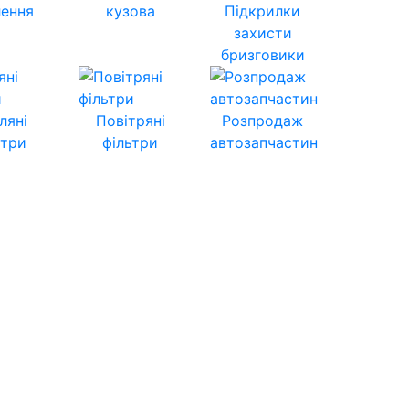
лення
кузова
Підкрилки
захисти
бризговики
ляні
Повітряні
Розпродаж
ьтри
фільтри
автозапчастин