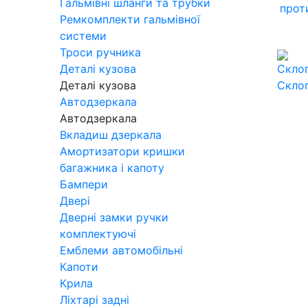
Гальмівні шланги та трубки
прот
Ремкомплекти гальмівної
системи
Троси ручника
Деталі кузова
Деталі кузова
Скло
Автодзеркала
Автодзеркала
Вкладиш дзеркала
Амортизатори кришки
багажника і капоту
Бампери
Двері
Дверні замки ручки
комплектуючі
Емблеми автомобільні
Капоти
Крила
Ліхтарі задні