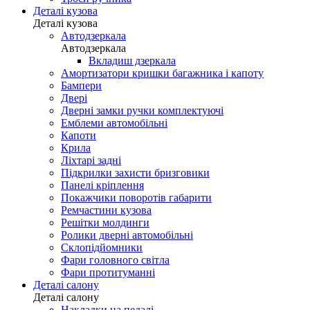
Деталі кузова
Деталі кузова
Автодзеркала
Автодзеркала
Вкладиш дзеркала
Амортизатори кришки багажника і капоту
Бампери
Двері
Дверні замки ручки комплектуючі
Емблеми автомобільні
Капоти
Крила
Ліхтарі задні
Підкрилки захисти бризговики
Панелі кріплення
Покажчики поворотів габарити
Ремчастини кузова
Решітки молдинги
Ролики дверні автомобільні
Склопідйомники
Фари головного світла
Фари протитуманні
Деталі салону
Деталі салону
Накладки на педалі