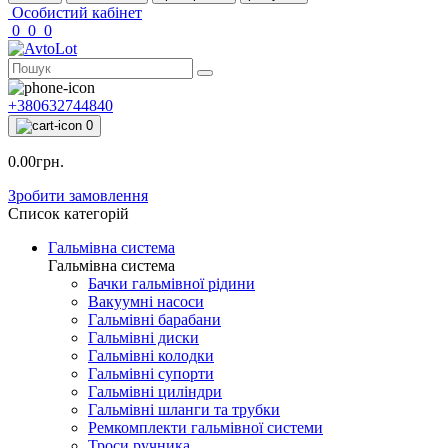
Особистий кабінет
0
0
0
+380632744840
0
0.00грн.
Зробити замовлення
Список категорій
Гальмівна система
Гальмівна система
Бачки гальмівної рідини
Вакуумні насоси
Гальмівні барабани
Гальмівні диски
Гальмівні колодки
Гальмівні супорти
Гальмівні циліндри
Гальмівні шланги та трубки
Ремкомплекти гальмівної системи
Троси ручника