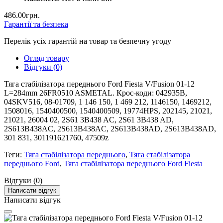
486.00грн.
Гарантії та безпека
Перелік усіх гарантій на товар та безпечну угоду
Огляд товару
Відгуки (0)
Тяга стабілізатора переднього Ford Fiesta V/Fusion 01-12
L=284mm 26FR0510 ASMETAL. Крос-коди: 042935B,
04SKV516, 08-01709, 1 146 150, 1 469 212, 1146150, 1469212,
1508016, 1540400500, 1540400509, 19774HPS, 202145, 21021,
21021, 26004 02, 2S61 3B438 AC, 2S61 3B438 AD,
2S613B438AC, 2S613B438AC, 2S613B438AD, 2S613B438AD,
301 831, 301191621760, 47509z
Теги:
Тяга стабілізатора переднього
,
Тяга стабілізатора
переднього Ford
,
Тяга стабілізатора переднього Ford Fiesta
Відгуки (0)
Написати відгук
Написати відгук