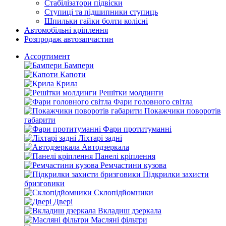
Стабілізатори підвіски
Ступиці та підшипники ступиць
Шпильки гайки болти колісні
Автомобільні кріплення
Розпродаж автозапчастин
Ассортимент
Бампери
Капоти
Крила
Решітки молдинги
Фари головного світла
Покажчики поворотів
габарити
Фари протитуманні
Ліхтарі задні
Автодзеркала
Панелі кріплення
Ремчастини кузова
Підкрилки захисти
бризговики
Склопідйомники
Двері
Вкладиш дзеркала
Масляні фільтри