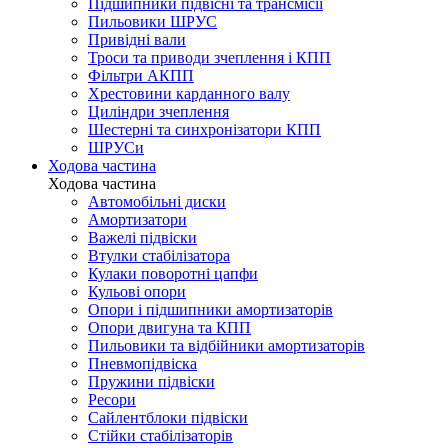
Підшипники підвісні та трансмісії
Пильовики ШРУС
Привідні вали
Троси та приводи зчеплення і КПП
Фільтри АКПП
Хрестовини карданного валу
Циліндри зчеплення
Шестерні та синхронізатори КПП
ШРУСи
Ходова частина
Ходова частина
Автомобільні диски
Амортизатори
Важелі підвіски
Втулки стабілізатора
Кулаки поворотні цапфи
Кульові опори
Опори і підшипники амортизаторів
Опори двигуна та КПП
Пильовики та відбійники амортизаторів
Пневмопідвіска
Пружини підвіски
Ресори
Сайлентблоки підвіски
Стійки стабілізаторів