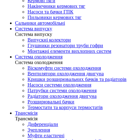
Кермові тяги
Накінечники кермових тяг
Насоси та бачки ГПК
Пильовики кермових тяг
Сальники автомобільні
Система випуску
Система випуску
Випускні колектори
Глушники резонатори труби гофри
Монтажні елементи вихлопних систем
Система охолодження
Система охолодження
Віскомуфти системи охолодження
Вентилятори охолодження двигуна
Кришки розширювальних бачків та радіаторів
Насоси системи охолодження
Патрубки системи охолодження
Радіатори охолодження двигуна
Розширювальні бачки
Термостати та корпуси термостатів
Трансмісія
Трансмісія
Диференціали
Зчеплення
Муфти еластичні