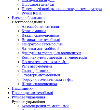
Підрульові шлейфи
Перемикачі повітряного потоку та температури
Ручки КПП
Електрообладнання
Електрообладнання
Автомобільні сигнали
Бачки омивача
Важелі склоочисників
Вимикачі автомобільні
Генератори автомобільні
Датчики автомобільні
Двигуни та трапеції склоочисників
Комплектуючі стартерів та генераторів
Насоси омивача скла та фар
Реле автомобільні
Склопідйомники
Стартери автомобільні
Форсунки омивача скла та фар
Щітки склоочисника
Підшипники
Прокладки автомобільні
Рульове управління
Рульове управління
Кермові рейки та механізми