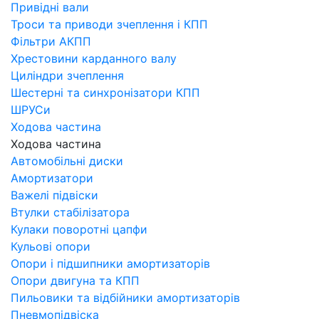
Привідні вали
Троси та приводи зчеплення і КПП
Фільтри АКПП
Хрестовини карданного валу
Циліндри зчеплення
Шестерні та синхронізатори КПП
ШРУСи
Ходова частина
Ходова частина
Автомобільні диски
Амортизатори
Важелі підвіски
Втулки стабілізатора
Кулаки поворотні цапфи
Кульові опори
Опори і підшипники амортизаторів
Опори двигуна та КПП
Пильовики та відбійники амортизаторів
Пневмопідвіска