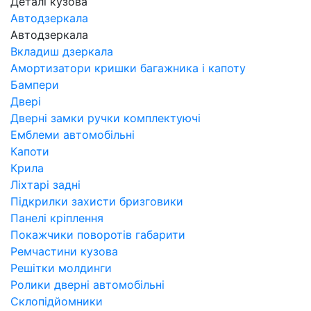
Деталі кузова
Автодзеркала
Автодзеркала
Вкладиш дзеркала
Амортизатори кришки багажника і капоту
Бампери
Двері
Дверні замки ручки комплектуючі
Емблеми автомобільні
Капоти
Крила
Ліхтарі задні
Підкрилки захисти бризговики
Панелі кріплення
Покажчики поворотів габарити
Ремчастини кузова
Решітки молдинги
Ролики дверні автомобільні
Склопідйомники